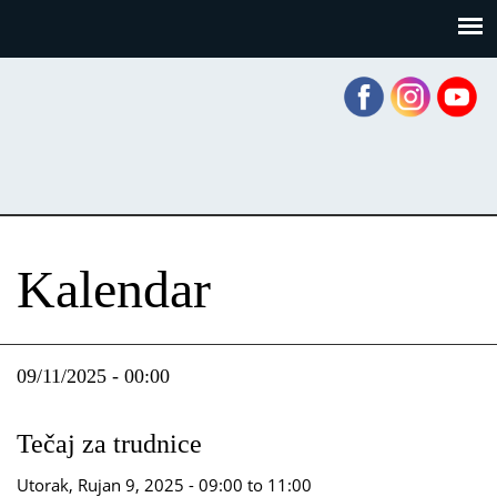
Skoči
Panel za upravljanje kolačićima
na
glavni
sadržaj
Kalendar
09/11/2025 - 00:00
Tečaj za trudnice
Utorak, Rujan 9, 2025 -
09:00
to
11:00