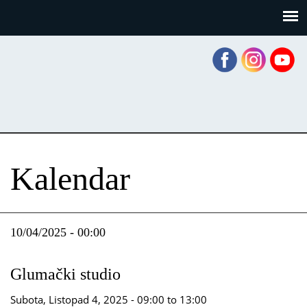
Skoči
Panel za upravljanje kolačićima
na
glavni
sadržaj
Kalendar
10/04/2025 - 00:00
Glumački studio
Subota, Listopad 4, 2025 -
09:00
to
13:00