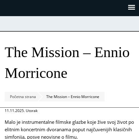
Skoči
Panel za upravljanje kolačićima
na
glavni
sadržaj
The Mission – Ennio
Morricone
Početna strana
The Mission – Ennio Morricone
11.11.2025. Utorak
Malo je instrumentalne filmske glazbe koje žive svoj život po
elitnim koncertnim dvoranama poput najčuvenijih klasičnih
simfonija, posve neovisne o filmu.