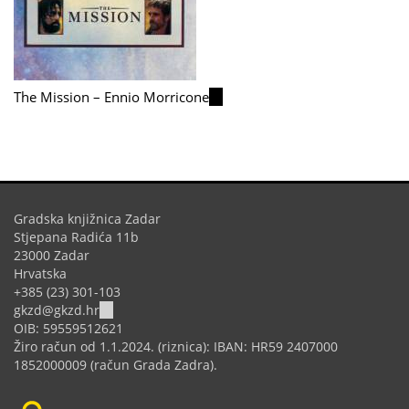
The Mission – Ennio Morricone
(link
is
external)
Gradska knjižnica Zadar
Stjepana Radića 11b
23000 Zadar
Hrvatska
+385 (23) 301-103
(link
gkzd@gkzd.hr
sends
OIB: 59559512621
e-
Žiro račun od 1.1.2024. (riznica): IBAN: HR59 2407000
mail)
1852000009 (račun Grada Zadra).