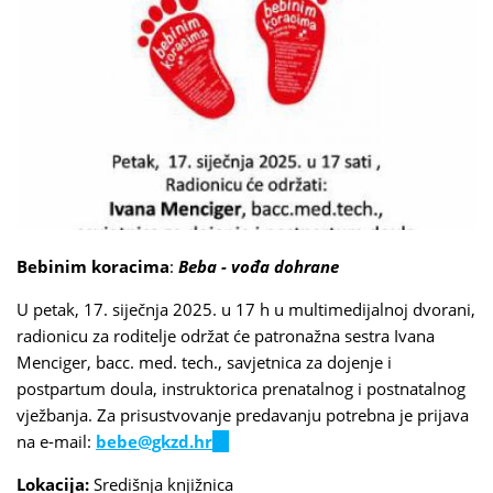
Bebinim koracima
:
Beba - vođa dohrane
U petak, 17. siječnja 2025. u 17 h u multimedijalnoj dvorani,
radionicu za roditelje održat će patronažna sestra Ivana
Menciger, bacc. med. tech., savjetnica za dojenje i
postpartum doula, instruktorica prenatalnog i postnatalnog
vježbanja. Za prisustvovanje predavanju potrebna je prijava
na e-mail:
bebe@gkzd.hr
(link
sends
Lokacija:
Središnja knjižnica