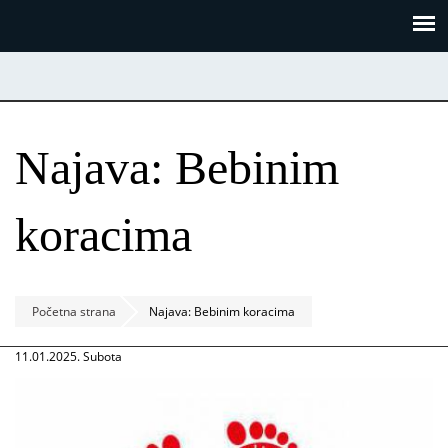
Skoči
Panel za upravljanje kolačićima
na
glavni
sadržaj
Najava: Bebinim
koracima
Početna strana
Najava: Bebinim koracima
11.01.2025. Subota