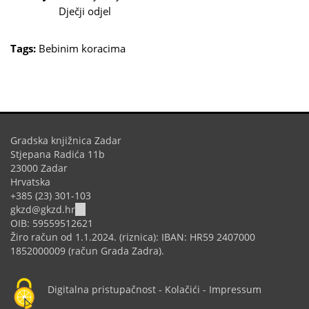
e-
Dječji odjel
mail)
Tags:
Bebinim koracima
Gradska knjižnica Zadar
Stjepana Radića 11b
23000 Zadar
Hrvatska
+385 (23) 301-103
(link
gkzd@gkzd.hr
sends
OIB: 59559512621
e-
Žiro račun od 1.1.2024. (riznica): IBAN: HR59 2407000
mail)
1852000009 (račun Grada Zadra).
Digitalna pristupačnost
-
Kolačići
-
Impressum