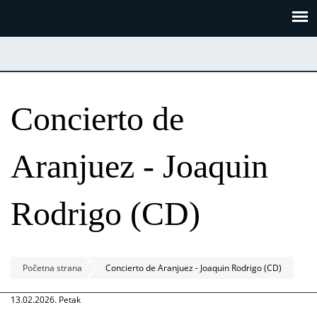
Skoči
Panel za upravljanje kolačićima
na
glavni
sadržaj
Concierto de
Aranjuez - Joaquin
Rodrigo (CD)
Početna strana
Concierto de Aranjuez - Joaquin Rodrigo (CD)
13.02.2026. Petak