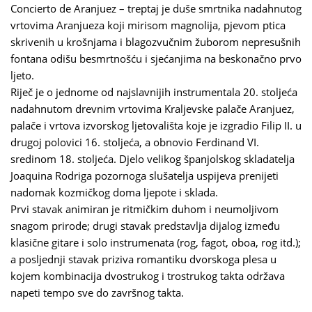
Concierto de Aranjuez – treptaj je duše smrtnika nadahnutog
vrtovima Aranjueza koji mirisom magnolija, pjevom ptica
skrivenih u krošnjama i blagozvučnim žuborom nepresušnih
fontana odišu besmrtnošću i sjećanjima na beskonačno prvo
ljeto.
Riječ je o jednome od najslavnijih instrumentala 20. stoljeća
nadahnutom drevnim vrtovima Kraljevske palače Aranjuez,
palače i vrtova izvorskog ljetovališta koje je izgradio Filip II. u
drugoj polovici 16. stoljeća, a obnovio Ferdinand VI.
sredinom 18. stoljeća. Djelo velikog španjolskog skladatelja
Joaquina Rodriga pozornoga slušatelja uspijeva prenijeti
nadomak kozmičkog doma ljepote i sklada.
Prvi stavak animiran je ritmičkim duhom i neumoljivom
snagom prirode; drugi stavak predstavlja dijalog između
klasične gitare i solo instrumenata (rog, fagot, oboa, rog itd.);
a posljednji stavak priziva romantiku dvorskoga plesa u
kojem kombinacija dvostrukog i trostrukog takta održava
napeti tempo sve do završnog takta.