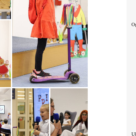
Og
Uk