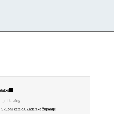
talog
(link
is
upni katalog
external)
Skupni katalog Zadarske županije