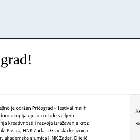
ograd!
šno je održan Pričograd – festival malih
Ka
dom okuplja djecu i mlade s ciljem
ja kreativnosti i razvoja izražavanja kroz
Sk
rtula Kašića, HNK Zadar i Gradska knjižnica
er, akademska glumica HNK Zadar. Dijelić