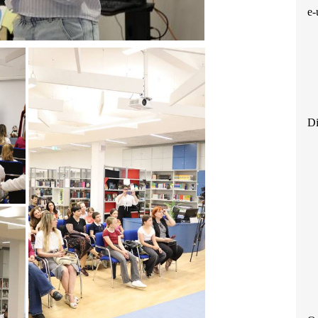
e-
Di