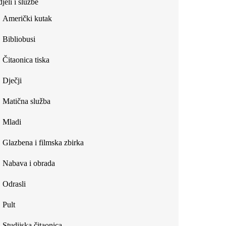
jeli i službe
external)
Američki kutak
Bibliobusi
Čitaonica tiska
Dječji
Matična služba
Mladi
Glazbena i filmska zbirka
Nabava i obrada
Odrasli
Pult
Studijska čitaonica