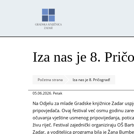
Skoči
Panel za upravljanje kolačićima
na
glavni
sadržaj
Iza nas je 8. Prič
Početna strana
Iza nas je 8. Pričograd!
05.06.2026. Petak
Na Odjelu za mlade Gradske knjižnice Zadar uspje
pripovjedača. Ovaj festival već osmu godinu zare
očuvanja vještine usmenog pripovijedanja, potican
živu riječ. Festival zajednički organiziraju OŠ Ba
Zadar, a voditeljica programa bila je Žana Bumb