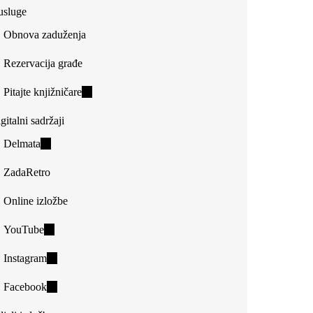
usluge
Obnova zaduženja
Rezervacija građe
Pitajte knjižničare
(link
is
gitalni sadržaji
external)
Delmata
(link
is
ZadaRetro
external)
Online izložbe
YouTube
(link
is
Instagram
(link
external)
is
Facebook
(link
external)
is