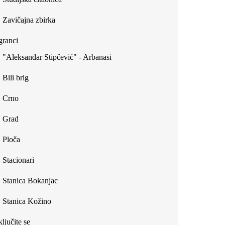
Zavičajna zbirka
ranci
"Aleksandar Stipčević" - Arbanasi
Bili brig
Crno
Grad
Ploča
Stacionari
Stanica Bokanjac
Stanica Kožino
ljučite se