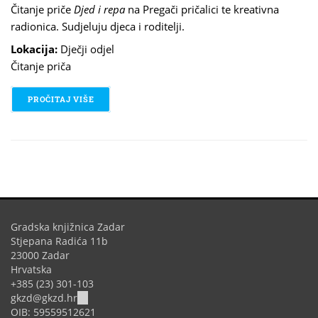
Čitanje priče
Djed i repa
na Pregači pričalici te kreativna
radionica. Sudjeluju djeca i roditelji.
Lokacija:
Dječji odjel
Čitanje priča
PROČITAJ VIŠE
O PREGAČA PRIČALICA
Gradska knjižnica Zadar
Stjepana Radića 11b
23000 Zadar
Hrvatska
+385 (23) 301-103
(link
gkzd@gkzd.hr
sends
OIB: 59559512621