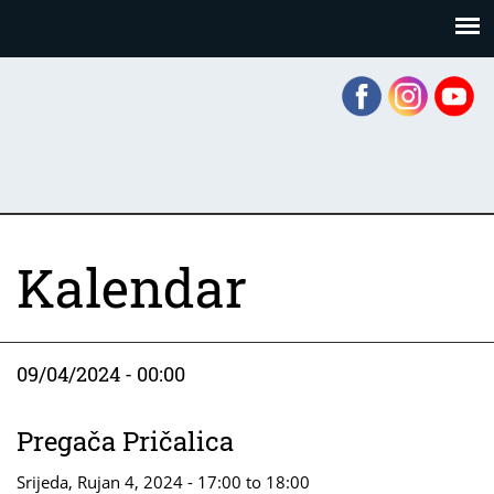
Skoči
Panel za upravljanje kolačićima
na
glavni
sadržaj
Kalendar
09/04/2024 - 00:00
Pregača Pričalica
Srijeda, Rujan 4, 2024 -
17:00
to
18:00