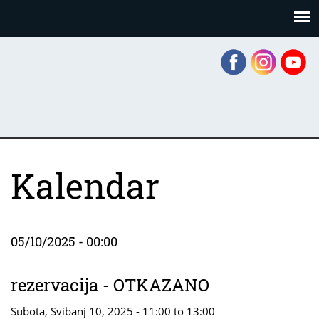
Skoči
Panel za upravljanje kolačićima
na
glavni
sadržaj
Kalendar
05/10/2025 - 00:00
rezervacija - OTKAZANO
Subota, Svibanj 10, 2025 -
11:00
to
13:00