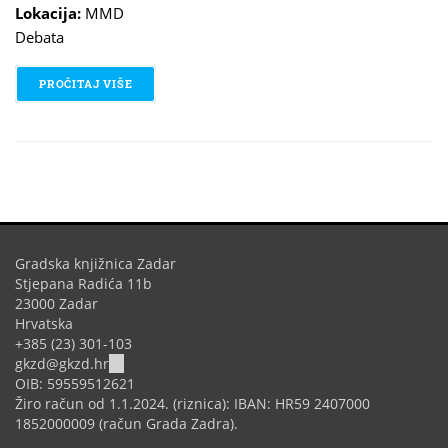
Lokacija:
MMD
Debata
PROČITAJ VIŠE
O REZERVACIJA - OTKAZANO
Gradska knjižnica Zadar
Stjepana Radića 11b
23000 Zadar
Hrvatska
+385 (23) 301-103
(link
gkzd@gkzd.hr
sends
OIB: 59559512621
e-
Žiro račun od 1.1.2024. (riznica): IBAN: HR59 2407000
mail)
1852000009 (račun Grada Zadra).