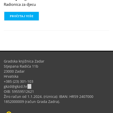
Radionica za djecu
PROČITAJ VIŠE
O DRUŽENJE IZ PRIČU
Gradska knjižnica Zadar
Stjepana Radića 11b
23000 Zadar
Hrvatska
+385 (23) 301-103
(link
gkzd@gkzd.hr
sends
OIB: 59559512621
e-
Žiro račun od 1.1.2024. (riznica): IBAN: HR59 2407000
mail)
1852000009 (račun Grada Zadra).