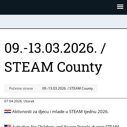
Skoči
Panel za upravljanje kolačićima
na
glavni
sadržaj
09.-13.03.2026. /
STEAM County
Početna strana
09.-13.03.2026. / STEAM County
07.04.2026. Utorak
Aktivnosti za djecu i mlade u STEAM tjednu 2026.
Activities for Children and Young People during STEAM