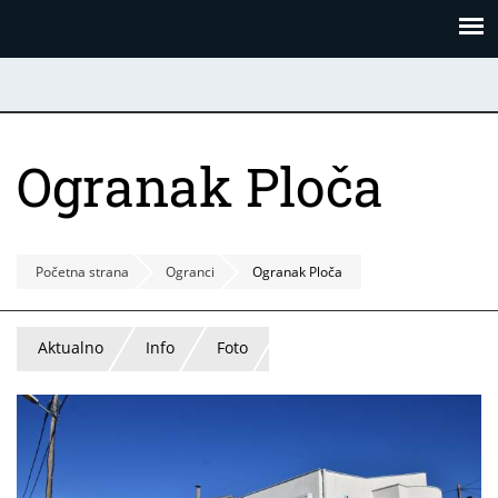
Skoči
Panel za upravljanje kolačićima
na
glavni
sadržaj
Ogranak Ploča
Početna strana
Ogranci
Ogranak Ploča
Aktualno
Info
Foto