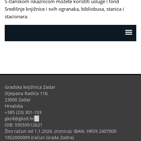
S članskom iskaznicom možete koristiti usluge i fond
Središnje knjižnice i svih ogranaka, bibliobusa, stanica i
stacionara.
Gradska knjižnica Zadar
Stjepana Radića 11b
23000 Zadar
Hrvatska
+385 (23) 301-103
(link
gkzd@gkzd.hr
sends
OIB: 59559512621
e-
Žiro račun od 1.1.2024. (riznica): IBAN: HR59 2407000
mail)
1852000009 (račun Grada Zadra).