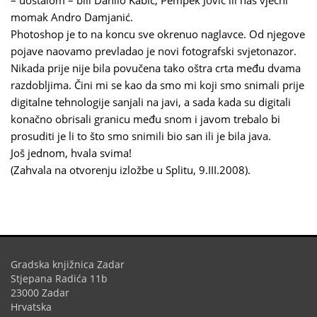
– uostalom – bili Danilo Kabić, Pempek Jović ili naš vječni
momak Andro Damjanić.
Photoshop je to na koncu sve okrenuo naglavce. Od njegove
pojave naovamo prevladao je novi fotografski svjetonazor.
Nikada prije nije bila povučena tako oštra crta među dvama
razdobljima. Čini mi se kao da smo mi koji smo snimali prije
digitalne tehnologije sanjali na javi, a sada kada su digitali
konačno obrisali granicu među snom i javom trebalo bi
prosuditi je li to što smo snimili bio san ili je bila java.
Još jednom, hvala svima!
(Zahvala na otvorenju izložbe u Splitu, 9.III.2008).
Gradska knjižnica Zadar
Stjepana Radića 11b
23000 Zadar
Hrvatska