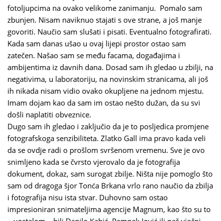
fotoljupcima na ovako velikome zanimanju. Pomalo sam
zbunjen. Nisam naviknuo stajati s ove strane, a još manje
govoriti. Naučio sam slušati i pisati. Eventualno fotografirati.
Kada sam danas ušao u ovaj lijepi prostor ostao sam
zatečen. Našao sam se među facama, događajima i
ambijentima iz davnih dana. Dosad sam ih gledao u zbilji, na
negativima, u laboratoriju, na novinskim stranicama, ali još
ih nikada nisam vidio ovako okupljene na jednom mjestu.
Imam dojam kao da sam im ostao nešto dužan, da su svi
došli naplatiti obveznice.
Dugo sam ih gledao i zaključio da je to posljedica promjene
fotografskoga senzibiliteta. Zlatko Gall ima pravo kada veli
da se ovdje radi o prošlom svršenom vremenu. Sve je ovo
snimljeno kada se čvrsto vjerovalo da je fotografija
dokument, dokaz, sam surogat zbilje. Ništa nije pomoglo što
sam od dragoga šjor Tonća Brkana vrlo rano naučio da zbilja
i fotografija nisu ista stvar. Duhovno sam ostao
impresioniran snimateljima agencije Magnum, kao što su to