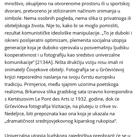
mnoštvo, okupljeno na otvorenome prostoru ili u sportskoj
dvorani, pretvoreno je stiliziranim načinom snimanja u
simbole. Nema osobnih pogleda, nema slika iz privatnoga ili
obiteljskoga života. Nije to, kako bi se moglo pomisliti,
rezultat komunističke ideološke manipulacije. „To je duboki i
iskreni poslijeratni optimizam, plemenita socijalna utopija
generacije koja je duboko vjerovala u posvemašnju ljudsku
kooperativnost i u fotografiju kao sredstvo univerzalne
komunikacije“ [2134A]. Ništa drukčiju viziju nisu imali ni
snimatelji Čovjekove obitelji. Fotografija se u Grčevićevoj
knjizi neposredno naslanja na svoju čvrstu europsku
tradiciju. Primjerice, među sjajnim uzorima poetskoga
realizma, Brkanova slika gradskog sata izravno korespondira
s Kertészovim Le Pont des Arts iz 1932. godine, dok će
Grčevićeva fotografija Vizitacije, na pluteju iz crkve sv.
Nedeljice, biti prepoznata kao ona koja je ukazala na
„dramatičnost srednjovjekovnog kiparskog rukopisa“.
Univerzalna utopija ljudskoga zajedništva preobrazit će se u