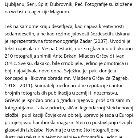
Ljubljanu, Senj, Split, Dubrovnik, Peć. Fotografije su izložene
na websiteu agencije Magnum.
Tek na samome kraju desetljeća, kao najava kreativnosti
sedamdesetih, a ne kao rezime jalovosti šezdesetih, tiskana
je reprezentativna fotomonografija Zadar [2037]. Uvodni je
tekst napisala dr. Vesna Cestarić, dok su glavninu od ukupno
210 fotografija snimili Ante Brkan, Mladen Grčević i Ivan
Oršić. Sve su, dakako, bile crnobijele. Jedino je omotnica u
boji najavljivala novo doba. Svježinu je, pak, donijela
koncepcija i likovna obrada mr. Mladena Grčevića (Zagreb,
1918 - 2011). Snimatelj međunarodne reputacije i autor
brojnih fotografskih publikacija u zemlji i inozemstvu,
Grčević je ispričao priču o gradu i njegovoj prošlosti samim
fotografijama. Takav princip, sličan legendarnoj Steichenovoj
izložbi i publikaciji Čovjekova obitelj, upravo je tada u Europi
primjenjivao hamburški magazin Stern u postavljanju svojih
glasovitih izložaba. Novina je u tome što fotografije ne
ilustriraju tekst niti tekst pojašnjava fotografije. Jedno je