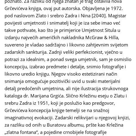
poznato. Za razliku od njega znatan je trag ostavila nova
Grčevićeva knjiga, ovaj put autorska. Objavljena je 1972.
pod naslovom Zlato i srebro Zadra i Nina [2040]. Magistar
povijesti umjetnosti i snimatelj koji je iza sebe imao već
takve pothvate, kao što je primjerice Umjetnost Situla u
izdanju najvećih američkih nakladnika McGraw & Hilla,
suvereno je vladao sadržajno i likovno zahtjevnim svijetom
zadarskih sankturija. Zadnji veliki perfekcionist, vječno u
potrazi za idealnim, a ponad svega umjetnik, sam je osmislio
koncepciju, izabrao predmete i detalje, snimio fotografije i
likovno uredio knjigu. Njegov visoko estetizirani način
snimanja omogućuje pozitivički uvid u svaki materijalni
detalj predočenih umjetnina, ali nije ilustracija strukovnoga
kataloga dr. Marijana Grgića. Slično Krležinu eseju o Zlatu i
srebru Zadra iz 1951, koji je poslužio kao predgovor,
Grčevićeva koncepcija knjige temelji se na snažnoj
imaginativnoj evokaciji. Zadarski relikvijari u njegovoj knjizi,
za razliku od onih u Buratovu albumu, pršte kao Krležina
„zlatna fontana“, a pojedine crnobijele fotografije