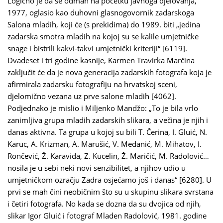
Logično je da se odmah na početku javnoga djelovanja,
1977, oglasio kao duhovni glasnogovornik zadarskoga
Salona mladih, koji će (s prekidima) do 1989. biti „jedina
zadarska smotra mladih na kojoj su se kalile umjetničke
snage i bistrili kakvi-takvi umjetnički kriteriji“ [6119].
Dvadeset i tri godine kasnije, Karmen Travirka Marčina
zaključit će da je nova generacija zadarskih fotografa koja je
afirmirala zadarsku fotografiju na hrvatskoj sceni,
djelomično vezana uz prve salone mladih [4062].
Podjednako je mislio i Miljenko Mandžo: „To je bila vrlo
zanimljiva grupa mladih zadarskih slikara, a večina je njih i
danas aktivna. Ta grupa u kojoj su bili T. Čerina, I. Gluić, N.
Karuc, A. Krizman, A. Marušić, V. Medanić, M. Mihatov, I.
Rončević, Ž. Karavida, Z. Kucelin, Ž. Maričić, M. Radolović…
nosila je u sebi neki novi senzibilitet, a njihov udio u
umjetničkom ozračju Zadra osjećamo još i danas“ [6280]. U
prvi se mah čini neobičnim što su u skupinu slikara svrstana
i četiri fotografa. No kada se dozna da su dvojica od njih,
slikar Igor Gluić i fotograf Mladen Radolović, 1981. godine