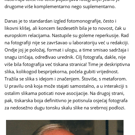
drugome više komplementarno nego suplementarno.
Danas je to standardan izgled fotomonografije, često i
likovni klišej, ali koncem šezdesetih bila je to novost, čak u
europskim relacijama. Nastupile su goleme reperkusije. Rad
na fotografiji nije se završavao u laboratoriju već u redakciji.
Ondje joj je položaj, format i ulogu, a time smisao sadržaja i
snagu izričaja, određivao urednik. Cilj fotografa, dakle, nije
više bila fotografija već tiskana stranica! Time je deskriptivna
slika, kolikogod besprijekorna, počela gubiti vrijednost.
Tražila se slika s idejom i značenjem. Štoviše, s metaforom.
U pravilu onâ koja može stajati samostalno, a u interakciji s
ostalim slikama poticati nove asocijacije. Na drugoj strani,
pak, tiskarska boja definitivno je potisnula osjećaj fotografa
za nedosežno dugu tonsku skalu slike na srebrnoj podlozi.