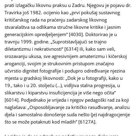
prati izlagačku likovnu praksu u Zadru. Njegovu je pojavu dr.
Travirka još 1982. ocijenio kao „prvi pokušaj sustavnog
kritičarskog rada na praćenju zadarskog likovnog
stvaralaštva sa odlikama stručne likovne kritike i jasnim
generacijskim opredjeljenjem“ [4030]. Doktorirao je u
travnju 1999. godine. „Suprotstavljajući se trajno
diletantizmu i nekrativnosti“ [6314] ili, kako sam veli,
srozavanju ukusa, sve agresivnijem amaterizmu i kičerskoj
aroganciji, svojim je strukovnim pristupom značajno
učvrstio dignitet fotografije i podupro određivanje njezina
mjesta u gradskoj likovnosti: „Dok je u fotografiji, kako u
19., tako i u 20. stoljeću (…), vidljiva stalna progresija, u
slikarstvu i kiparstvu insuficijencija je više nego očita“
[6014]. Podjednako je vrijeda i njegov pedagoški rad za koji
naglašava: „Osposobljavanje za kritičko rasuđivanje, analizu
djela i samostalno donošenje suda nešto (je) najdragocjenije
što se može potaknuti kod mladih“ [6127A].