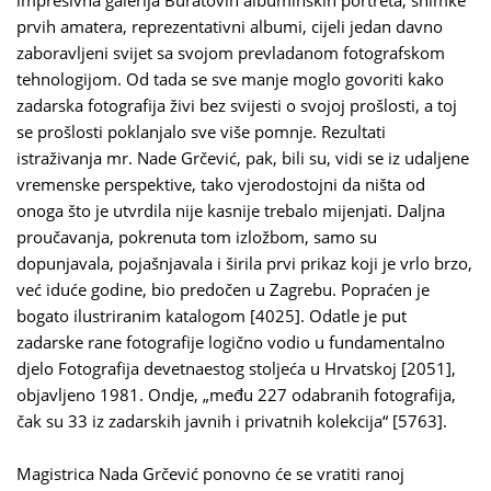
impresivna galerija Buratovih albuminskih portreta, snimke
prvih amatera, reprezentativni albumi, cijeli jedan davno
zaboravljeni svijet sa svojom prevladanom fotografskom
tehnologijom. Od tada se sve manje moglo govoriti kako
zadarska fotografija živi bez svijesti o svojoj prošlosti, a toj
se prošlosti poklanjalo sve više pomnje. Rezultati
istraživanja mr. Nade Grčević, pak, bili su, vidi se iz udaljene
vremenske perspektive, tako vjerodostojni da ništa od
onoga što je utvrdila nije kasnije trebalo mijenjati. Daljna
proučavanja, pokrenuta tom izložbom, samo su
dopunjavala, pojašnjavala i širila prvi prikaz koji je vrlo brzo,
već iduće godine, bio predočen u Zagrebu. Popraćen je
bogato ilustriranim katalogom [4025]. Odatle je put
zadarske rane fotografije logično vodio u fundamentalno
djelo Fotografija devetnaestog stoljeća u Hrvatskoj [2051],
objavljeno 1981. Ondje, „među 227 odabranih fotografija,
čak su 33 iz zadarskih javnih i privatnih kolekcija“ [5763].
Magistrica Nada Grčević ponovno će se vratiti ranoj