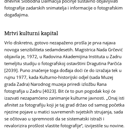
dnevnik Slobodna Dalmacija počinje sustavno objavljivati
fotografije zadarskih snimatelja i informacije o fotografskim
događajima.
Mrtvi kulturni kapital
Vrlo diskretno, gotovo nezapaženo prošla je prva najava
novoga senzibiliteta sedamdesetih. Magistrica Nada Grčević
objavila je, 1972, u Radovina Akademijina Instituta u Zadru
temeljitu studiju o fotografskoj ostavštini Dragutina Parčića
[2039]. Puno značenje toga dođaja doći će do izražaja tek u
rujnu 1977, kada Kulturno-historijski odjel (sada Muzej
grada Zadra) Narodnog muzeja priredi izložbu Rana
fotografija u Zadru [4023]. Bit će to pun pogodak koji će
izazvati nezapamćeno zanimanje kulturne javnosti. „Onaj isti
afinitet za fotografiju koji je taj grad držao od samog početka
njezine pojave u matici suvremenih svjetskih strujanja, sada
se očitovao u spremnosti da se sistematski istraži i
revalorizira prošlost vlastite fotografije“, izvijestile su novine.