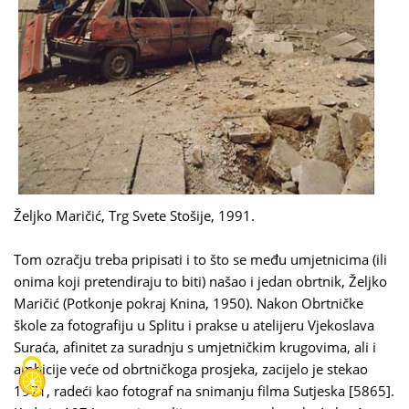
Željko Maričić, Trg Svete Stošije, 1991.
Tom ozračju treba pripisati i to što se među umjetnicima (ili
onima koji pretendiraju to biti) našao i jedan obrtnik, Željko
Maričić (Potkonje pokraj Knina, 1950). Nakon Obrtničke
škole za fotografiju u Splitu i prakse u atelijeru Vjekoslava
Suraća, afinitet za suradnju s umjetničkim krugovima, ali i
ambicije veće od obrtničkoga prosjeka, zacijelo je stekao
1971, radeći kao fotograf na snimanju filma Sutjeska [5865].