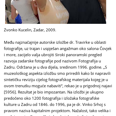
Zvonko Kucelin, Zadar, 2009.
Među najznačajnije autorske izložbe dr. Travirke u oblasti
fotografije, uz trajan i uspješan angažman oko salona Čovjek
i more, zacijelo valja ubrojiti široki panoramski pregled
razvoja zadarske fotografije pod nazivom Fotografija u
Zadru. Održana je u dva dijela, sredinom 1996. godine. „S
muzeološkog aspekta izložbu smo priredili kako bi napravili
sintetičku reviziju cijelog fotografskog materijala kojeg je u
ovom trenutku moguće nabaviti“, rekao je u prigodnoj najavi
[5956]. Rezultat je bio impozantan. Na izložbi je ukupno
predočeno oko 1200 fotografija i izložaka fotografske
kulture u Zadru od 1846. do 1996, pa je dr. Vinko Srhoj s
pravom naziva kapitalnim projektom. Nažalost, tako velika i