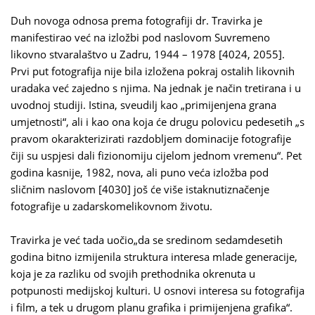
Duh novoga odnosa prema fotografiji dr. Travirka je
manifestirao već na izložbi pod naslovom Suvremeno
likovno stvaralaštvo u Zadru, 1944 – 1978 [4024, 2055].
Prvi put fotografija nije bila izložena pokraj ostalih likovnih
uradaka već zajedno s njima. Na jednak je način tretirana i u
uvodnoj studiji. Istina, sveudilj kao „primijenjena grana
umjetnosti“, ali i kao ona koja će drugu polovicu pedesetih „s
pravom okarakterizirati razdobljem dominacije fotografije
čiji su uspjesi dali fizionomiju cijelom jednom vremenu“. Pet
godina kasnije, 1982, nova, ali puno veća izložba pod
sličnim naslovom [4030] još će više istaknutiznačenje
fotografije u zadarskomelikovnom životu.
Travirka je već tada uočio„da se sredinom sedamdesetih
godina bitno izmijenila struktura interesa mlade generacije,
koja je za razliku od svojih prethodnika okrenuta u
potpunosti medijskoj kulturi. U osnovi interesa su fotografija
i film, a tek u drugom planu grafika i primijenjena grafika“.