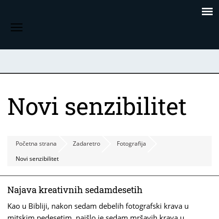
Skoči
Panel za upravljanje kolačićima
na
Toggle menu visibility
glavni
sadržaj
Novi senzibilitet
Početna strana
Zadaretro
Fotografija
Novi senzibilitet
Najava kreativnih sedamdesetih
Kao u Bibliji, nakon sedam debelih fotografski krava u
mitskim pedesetim, naišlo je sedam mršavih krava u