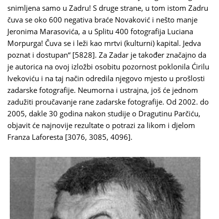
snimljena samo u Zadru! S druge strane, u tom istom Zadru
čuva se oko 600 negativa braće Novaković i nešto manje
Jeronima Marasovića, a u Splitu 400 fotografija Luciana
Morpurga! Čuva se i leži kao mrtvi (kulturni) kapital. Jedva
poznat i dostupan“ [5828]. Za Zadar je također značajno da
je autorica na ovoj izložbi osobitu pozornost poklonila Ćirilu
Ivekoviću i na taj način odredila njegovo mjesto u prošlosti
zadarske fotografije. Neumorna i ustrajna, još će jednom
zadužiti proučavanje rane zadarske fotografije. Od 2002. do
2005, dakle 30 godina nakon studije o Dragutinu Parčiću,
objavit će najnovije rezultate o potrazi za likom i djelom
Franza Laforesta [3076, 3085, 4096].