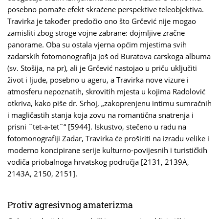
posebno pomaže efekt skraćene perspektive teleobjektiva.
Travirka je također predočio ono što Grčević nije mogao
zamisliti zbog stroge vojne zabrane: dojmljive zračne
panorame. Oba su ostala vjerna općim mjestima svih
zadarskih fotomonografija još od Buratova carskoga albuma
(sv. Stošija, na pr), ali je Grčević nastojao u priču uključiti
život i ljude, posebno u ageru, a Travirka nove vizure i
atmosferu nepoznatih, skrovitih mjesta u kojima Radolović
otkriva, kako piše dr. Srhoj, „zakoprenjenu intimu sumračnih
i magličastih stanja koja zovu na romantična snatrenja i
prisni ˝tet-a-tet˝“ [5944]. Iskustvo, stečeno u radu na
fotomonografiji Zadar, Travirka će proširiti na izradu velike i
moderno koncipirane serije kulturno-povijesnih i turističkih
vodiča priobalnoga hrvatskog područja [2131, 2139A,
2143A, 2150, 2151].
Protiv agresivnog amaterizma