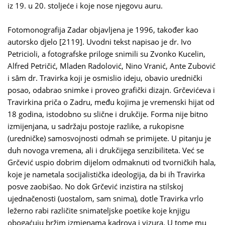
iz 19. u 20. stoljeće i koje nose njegovu auru.
Fotomonografija Zadar objavljena je 1996, također kao
autorsko djelo [2119]. Uvodni tekst napisao je dr. Ivo
Petricioli, a fotografske priloge snimili su Zvonko Kucelin,
Alfred Petričić, Mladen Radolović, Nino Vranić, Ante Zubović
i sâm dr. Travirka koji je osmislio ideju, obavio urednički
posao, odabrao snimke i proveo grafički dizajn. Grčevićeva i
Travirkina priča o Zadru, među kojima je vremenski hijat od
18 godina, istodobno su slične i drukčije. Forma nije bitno
izmijenjana, u sadržaju postoje razlike, a rukopisne
(uredničke) samosvojnosti odmah se primijete. U pitanju je
duh novoga vremena, ali i drukčijega senzibiliteta. Već se
Grčević uspio dobrim dijelom odmaknuti od tvorničkih hala,
koje je nametala socijalistička ideologija, da bi ih Travirka
posve zaobišao. No dok Grčević inzistira na stilskoj
ujednačenosti (uostalom, sam snima), dotle Travirka vrlo
ležerno rabi različite snimateljske poetike koje knjigu
obogaćuju bržim izmjenama kadrova i vizura. U tome mu