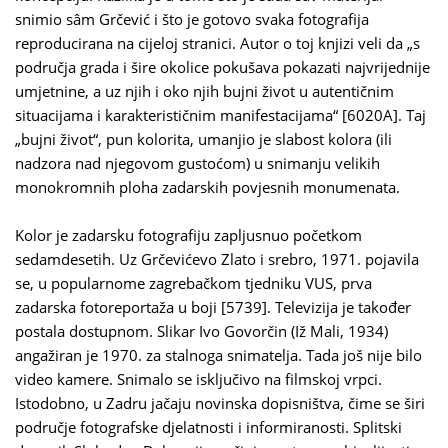
snimio sâm Grčević i što je gotovo svaka fotografija
reproducirana na cijeloj stranici. Autor o toj knjizi veli da „s
područja grada i šire okolice pokušava pokazati najvrijednije
umjetnine, a uz njih i oko njih bujni život u autentičnim
situacijama i karakterističnim manifestacijama“ [6020A]. Taj
„bujni život“, pun kolorita, umanjio je slabost kolora (ili
nadzora nad njegovom gustoćom) u snimanju velikih
monokromnih ploha zadarskih povjesnih monumenata.
Kolor je zadarsku fotografiju zapljusnuo početkom
sedamdesetih. Uz Grčevićevo Zlato i srebro, 1971. pojavila
se, u popularnome zagrebačkom tjedniku VUS, prva
zadarska fotoreportaža u boji [5739]. Televizija je također
postala dostupnom. Slikar Ivo Govorčin (Iž Mali, 1934)
angažiran je 1970. za stalnoga snimatelja. Tada još nije bilo
video kamere. Snimalo se isključivo na filmskoj vrpci.
Istodobno, u Zadru jačaju novinska dopisništva, čime se širi
područje fotografske djelatnosti i informiranosti. Splitski