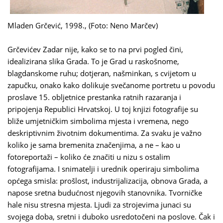
Mladen Grčević, 1998., (Foto: Neno Marčev)
Grčevićev Zadar nije, kako se to na prvi pogled čini,
idealizirana slika Grada. To je Grad u raskošnome,
blagdanskome ruhu; dotjeran, našminkan, s cvijetom u
zapučku, onako kako dolikuje svečanome portretu u povodu
proslave 15. obljetnice prestanka ratnih razaranja i
pripojenja Republici Hrvatskoj. U toj knjizi fotografije su
bliže umjetničkim simbolima mjesta i vremena, nego
deskriptivnim životnim dokumentima. Za svaku je važno
koliko je sama bremenita značenjima, a ne – kao u
fotoreportaži – koliko će značiti u nizu s ostalim
fotografijama. I snimatelji i urednik operiraju simbolima
općega smisla: prošlost, industrijalizacija, obnova Grada, a
napose sretna budućnost njegovih stanovnika. Tvorničke
hale nisu stresna mjesta. Ljudi za strojevima junaci su
svojega doba, sretni i duboko usredotočeni na poslove. Čak i