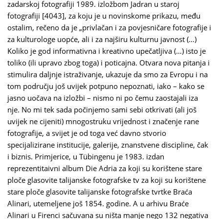
zadarskoj fotografiji 1989. izložbom Jadran u staroj
fotografiji [4043], za koju je u novinskome prikazu, među
ostalim, rečeno da je „privlačan i za povjesničare fotografije i
za kulturologe uopće, ali i za najširu kulturnu javnost (…)
Koliko je god informativna i kreativno upečatljiva (…) isto je
toliko (ili upravo zbog toga) i poticajna. Otvara nova pitanja i
stimulira daljnje istraživanje, ukazuje da smo za Evropu i na
tom području još uvijek potpuno nepoznati, iako – kako se
jasno uočava na izložbi – nismo ni po čemu zaostajali iza
nje. No mi tek sada počinjemo sami sebi otkrivati (ali još
uvijek ne cijeniti) mnogostruku vrijednost i značenje rane
fotografije, a svijet je od toga već davno stvorio
specijalizirane institucije, galerije, znanstvene discipline, čak
i biznis. Primjerice, u Tübingenu je 1983. izdan
reprezentitaivni album Die Adria za koji su korištene stare
ploče glasovite talijanske fotografske tv za koji su korištene
stare ploče glasovite talijanske fotografske tvrtke Braća
Alinari, utemeljene još 1854. godine. A u arhivu Braće
Alinari u Firenci sačuvana su ništa manje nego 132 negativa