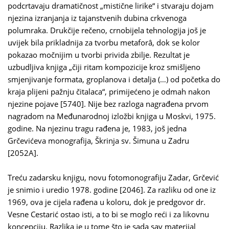
podcrtavaju dramatičnost „mistične lirike“ i stvaraju dojam
njezina izranjanja iz tajanstvenih dubina crkvenoga
polumraka. Drukčije rečeno, crnobijela tehnologija još je
uvijek bila prikladnija za tvorbu metaforâ, dok se kolor
pokazao močnijim u tvorbi privida zbilje. Rezultat je
uzbudljiva knjiga „čiji ritam kompozicije kroz smišljeno
smjenjivanje formata, groplanova i detalja (…) od početka do
kraja plijeni pažnju čitalaca“, primijećeno je odmah nakon
njezine pojave [5740]. Nije bez razloga nagrađena prvom
nagradom na Međunarodnoj izložbi knjiga u Moskvi, 1975.
godine. Na njezinu tragu rađena je, 1983, još jedna
Grčevićeva monografija, Škrinja sv. Šimuna u Zadru
[2052A].
Treću zadarsku knjigu, novu fotomonografiju Zadar, Grčević
je snimio i uredio 1978. godine [2046]. Za razliku od one iz
1969, ova je cijela rađena u koloru, dok je predgovor dr.
Vesne Cestarić ostao isti, a to bi se moglo reći i za likovnu
koncepciju. Razlika je u tome što je sada sav materijal