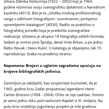
slikara Zdenka Venturinija (1922 – 2002) koji je 1964.
godine rezimirao svoju scenografsku djelatnost u Narodnom
kazalištu (4013). Bila je to „izložba visokog profesionalnog
ranga s odličnom fotografijom i suvremenim, primjerno
opremljenim katalogom“ [4030]. Radilo se praktično o
fotografskoj priredbi koja je predočila scenografske
realizacije. Izloženo je ukupno 18 fotografija velikih formata.
Sedam je snimio Joso Špralja, devet Ante Brkan, a po jednu
Ratko Novak i Stevo Kukić. U katalogu je objavljeno čak 10
reprodukcija. Svaka na posebnoj stranici.
Napomena: Brojevi u uglatim zagradama upućuju na
brojeve bibliografskih jedinica.
Zanimljivo je zabilježiti, kao svojevrstan kuriozitet, da je
1965. godine kroz Zadar proputovao legendarni Henri
Cartier-Bresson (1908 - 2004). Očito se nije zadržao. Snimio
je samo jednu sliku pod naslovom Kapitel iz XI. stoljeća. Na
putu kroz ondašnju Jugoslaviju posjetio je više gradova: