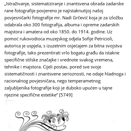
„Istraživanje, sistematiziranje i znantsvena obrada zadarske
rane fotografije povjereno je najistaknutijoj našoj
povjesničarki fotografije mr. Nadi Grčević koja je za izložbu
odabrala oko 300 fotografija, albuma i opreme zadarskih
majstora i amatera od oko 1850. do 1914. godine. Uz
pomoć rukovodioca muzejskog odjela Sofije Petricioli,
autorica je uspjela, s izuzetnim osjećajem za bitna svojstva
fotografije, tako prezentirati vrlo bogatu građu da istakne
specifične stilske značajke i vrednote svakog vremena,
tehnike i majstora. Cijeli postav, pored sve svoje
sistematičnosti i znantsvene serioznosti, ne odaje hladnoga i
racionalnog povjesničara, nego temperametnog
zaljubljenika fotografije koji je duboko upućen u tajne
njezine specifične estetike“ [5749]