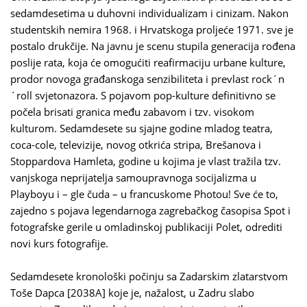
sedamdesetima u duhovni individualizam i cinizam. Nakon
studentskih nemira 1968. i Hrvatskoga proljeće 1971. sve je
postalo drukčije. Na javnu je scenu stupila generacija rođena
poslije rata, koja će omogućiti reafirmaciju urbane kulture,
prodor novoga građanskoga senzibiliteta i prevlast rock´n
´roll svjetonazora. S pojavom pop-kulture definitivno se
počela brisati granica među zabavom i tzv. visokom
kulturom. Sedamdesete su sjajne godine mladog teatra,
coca-cole, televizije, novog otkrića stripa, Brešanova i
Stoppardova Hamleta, godine u kojima je vlast tražila tzv.
vanjskoga neprijatelja samoupravnoga socijalizma u
Playboyu i – gle čuda – u francuskome Photou! Sve će to,
zajedno s pojava legendarnoga zagrebačkog časopisa Spot i
fotografske gerile u omladinskoj publikaciji Polet, odrediti
novi kurs fotografije.
Sedamdesete kronološki počinju sa Zadarskim zlatarstvom
Toše Dapca [2038A] koje je, nažalost, u Zadru slabo