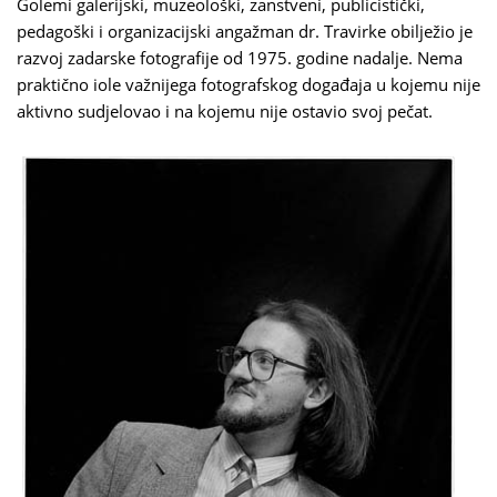
Golemi galerijski, muzeološki, zanstveni, publicistički,
pedagoški i organizacijski angažman dr. Travirke obilježio je
razvoj zadarske fotografije od 1975. godine nadalje. Nema
praktično iole važnijega fotografskog događaja u kojemu nije
aktivno sudjelovao i na kojemu nije ostavio svoj pečat.