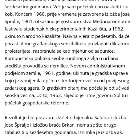
šezdesetim godinama. Već je sam početak dao naslutiti zlu
kob. Koncem 1960. prije vremena je zatvorena izložba Jose
Špralje, 1961. otkazano je gostoprimstvo Međunarodnome
festivalu studentskih eksperimentalnih kazališta, a 1962.
ukinuto Narodno kazalište! Naivna vjera iz pedesetih, da će
porast plime građanskoga senzibiliteta prevladati diktaturu
proletarijata, rasprsnula se kao mjehur od sapunice.
Komunistička politika seobe ruralnoga življa u urbana
središta provodila se nemilice. Novom administrativnom
podjelom zemlje, 1961. godine, ukinuta je gradska uprava
koju je zamijenila općina s teritorijem većim od povijesnog
zadarskog agera. O gradskim pitanjima počela je odlučivati
seoska većina. Uz to, 1962. slijedio je Titov govor u Splitu i
početak gospodarske reforme.
Rezultat je bio porazan. Uz četiri bijenalna Salona, izložbu
Jose Špralje i izložbu braće Brkan, nema se što drugo
zabilježiti u šezdesetim godinama. Iznimka je izložba ak.