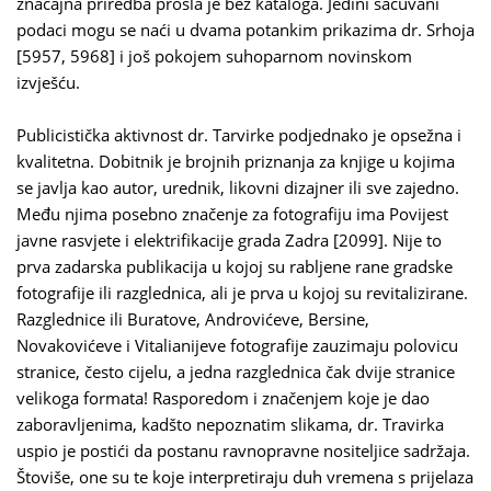
značajna priredba prošla je bez kataloga. Jedini sačuvani
podaci mogu se naći u dvama potankim prikazima dr. Srhoja
[5957, 5968] i još pokojem suhoparnom novinskom
izvješću.
Publicistička aktivnost dr. Tarvirke podjednako je opsežna i
kvalitetna. Dobitnik je brojnih priznanja za knjige u kojima
se javlja kao autor, urednik, likovni dizajner ili sve zajedno.
Među njima posebno značenje za fotografiju ima Povijest
javne rasvjete i elektrifikacije grada Zadra [2099]. Nije to
prva zadarska publikacija u kojoj su rabljene rane gradske
fotografije ili razglednica, ali je prva u kojoj su revitalizirane.
Razglednice ili Buratove, Androvićeve, Bersine,
Novakovićeve i Vitalianijeve fotografije zauzimaju polovicu
stranice, često cijelu, a jedna razglednica čak dvije stranice
velikoga formata! Rasporedom i značenjem koje je dao
zaboravljenima, kadšto nepoznatim slikama, dr. Travirka
uspio je postići da postanu ravnopravne nositeljice sadržaja.
Štoviše, one su te koje interpretiraju duh vremena s prijelaza