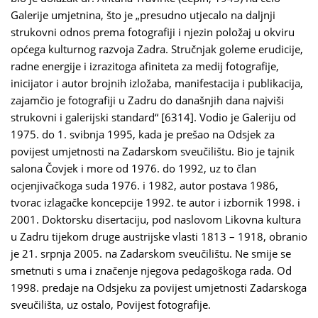
Galerije umjetnina, što je „presudno utjecalo na daljnji
strukovni odnos prema fotografiji i njezin položaj u okviru
općega kulturnog razvoja Zadra. Stručnjak goleme erudicije,
radne energije i izrazitoga afiniteta za medij fotografije,
inicijator i autor brojnih izložaba, manifestacija i publikacija,
zajamčio je fotografiji u Zadru do današnjih dana najviši
strukovni i galerijski standard“ [6314]. Vodio je Galeriju od
1975. do 1. svibnja 1995, kada je prešao na Odsjek za
povijest umjetnosti na Zadarskom sveučilištu. Bio je tajnik
salona Čovjek i more od 1976. do 1992, uz to član
ocjenjivačkoga suda 1976. i 1982, autor postava 1986,
tvorac izlagačke koncepcije 1992. te autor i izbornik 1998. i
2001. Doktorsku disertaciju, pod naslovom Likovna kultura
u Zadru tijekom druge austrijske vlasti 1813 – 1918, obranio
je 21. srpnja 2005. na Zadarskom sveučilištu. Ne smije se
smetnuti s uma i značenje njegova pedagoškoga rada. Od
1998. predaje na Odsjeku za povijest umjetnosti Zadarskoga
sveučilišta, uz ostalo, Povijest fotografije.