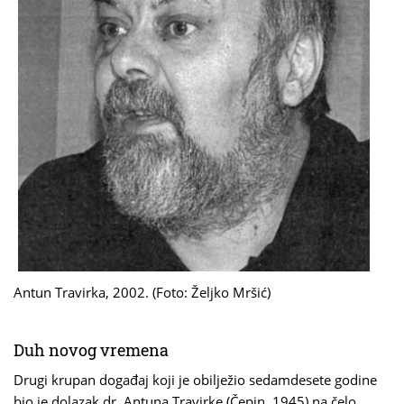
Antun Travirka, 2002. (Foto: Željko Mršić)
Duh novog vremena
Drugi krupan događaj koji je obilježio sedamdesete godine
bio je dolazak dr. Antuna Travirke (Čepin, 1945) na čelo