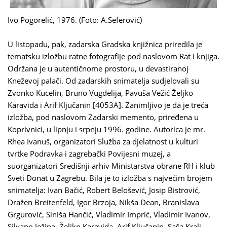
Ivo Pogorelić, 1976. (Foto: A.Seferović)
U listopadu, pak, zadarska Gradska knjižnica priredila je
tematsku izložbu ratne fotografije pod naslovom Rat i knjiga.
Održana je u autentičnome prostoru, u devastiranoj
Kneževoj palači. Od zadarskih snimatelja sudjelovali su
Zvonko Kucelin, Bruno Vugdelija, Pavuša Vežić Željko
Karavida i Arif Ključanin [4053A]. Zanimljivo je da je treća
izložba, pod naslovom Zadarski memento, priređena u
Koprivnici, u lipnju i srpnju 1996. godine. Autorica je mr.
Rhea Ivanuš, organizatori Služba za djelatnost u kulturi
tvrtke Podravka i zagrebački Povijesni muzej, a
suorganizatori Središnji arhiv Ministarstva obrane RH i klub
Sveti Donat u Zagrebu. Bila je to izložba s najvećim brojem
snimatelja: Ivan Bačić, Robert Belošević, Josip Bistrović,
Dražen Breitenfeld, Igor Brzoja, Nikša Dean, Branislava
Grgurović, Siniša Hančić, Vladimir Imprić, Vladimir Ivanov,
Silvano Ježina, Željko Karavida, Arif Ključanin, Saša Kralj,