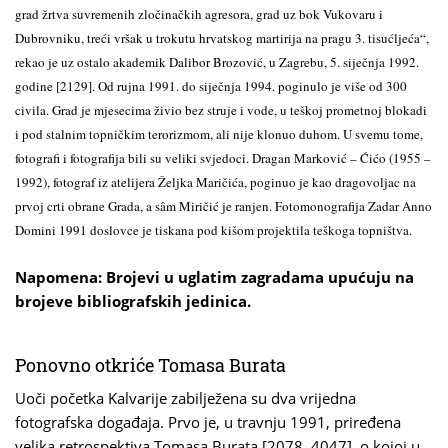
grad žrtva suvremenih zločinačkih agresora, grad uz bok Vukovaru i
Dubrovniku, treći vršak u trokutu hrvatskog martirija na pragu 3. tisućljeća“,
rekao je uz ostalo akademik Dalibor Brozović, u Zagrebu, 5. siječnja 1992.
godine [2129]. Od rujna 1991. do siječnja 1994. poginulo je više od 300
civila. Grad je mjesecima živio bez struje i vode, u teškoj prometnoj blokadi
i pod stalnim topničkim terorizmom, ali nije klonuo duhom. U svemu tome,
fotografi i fotografija bili su veliki svjedoci. Dragan Marković – Ćićo (1955 –
1992), fotograf iz atelijera Željka Maričića, poginuo je kao dragovoljac na
prvoj crti obrane Grada, a sâm Miričić je ranjen. Fotomonografija Zadar Anno
Domini 1991 doslovce je tiskana pod kišom projektila teškoga topništva.
Napomena: Brojevi u uglatim zagradama upućuju na
brojeve bibliografskih jedinica.
Ponovno otkriće Tomasa Burata
Uoči početka Kalvarije zabilježena su dva vrijedna
fotografska događaja. Prvo je, u travnju 1991, priređena
velika retrospektiva Tomasa Burata [2078, 4047], o kojoj u