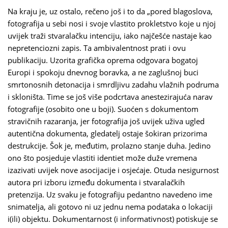
Na kraju je, uz ostalo, rečeno još i to da „pored blagoslova,
fotografija u sebi nosi i svoje vlastito prokletstvo koje u njoj
uvijek traži stvaralačku intenciju, iako najčešće nastaje kao
nepretenciozni zapis. Ta ambivalentnost prati i ovu
publikaciju. Uzorita grafička oprema odgovara bogatoj
Europi i spokoju dnevnog boravka, a ne zaglušnoj buci
smrtonosnih detonacija i smrdljivu zadahu vlažnih podruma
i skloništa. Time se još više podcrtava anestezirajuća narav
fotografije (osobito one u boji). Suoćen s dokumentom
stravičnih razaranja, jer fotografija još uvijek uživa ugled
autentična dokumenta, gledatelj ostaje šokiran prizorima
destrukcije. Šok je, međutim, prolazno stanje duha. Jedino
ono što posjeduje vlastiti identiet može duže vremena
izazivati uvijek nove asocijacije i osjećaje. Otuda nesigurnost
autora pri izboru između dokumenta i stvaralačkih
pretenzija. Uz svaku je fotografiju pedantno navedeno ime
snimatelja, ali gotovo ni uz jednu nema podataka o lokaciji
i(ili) objektu. Dokumentarnost (i informativnost) potiskuje se