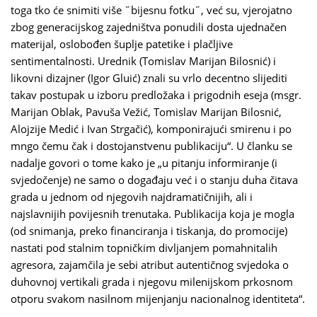
toga tko će snimiti više ˝bijesnu fotku˝, već su, vjerojatno
zbog generacijskog zajedništva ponudili dosta ujednačen
materijal, oslobođen šuplje patetike i plačljive
sentimentalnosti. Urednik (Tomislav Marijan Bilosnić) i
likovni dizajner (Igor Gluić) znali su vrlo decentno slijediti
takav postupak u izboru predložaka i prigodnih eseja (msgr.
Marijan Oblak, Pavuša Vežić, Tomislav Marijan Bilosnić,
Alojzije Medić i Ivan Strgačić), komponirajući smirenu i po
mngo čemu čak i dostojanstvenu publikaciju“. U članku se
nadalje govori o tome kako je „u pitanju informiranje (i
svjedočenje) ne samo o događaju već i o stanju duha čitava
grada u jednom od njegovih najdramatičnijih, ali i
najslavnijih povijesnih trenutaka. Publikacija koja je mogla
(od snimanja, preko financiranja i tiskanja, do promocije)
nastati pod stalnim topničkim divljanjem pomahnitalih
agresora, zajamčila je sebi atribut autentičnog svjedoka o
duhovnoj vertikali grada i njegovu milenijskom prkosnom
otporu svakom nasilnom mijenjanju nacionalnog identiteta“.