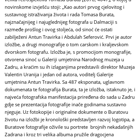
novinskome izvješću stoji: „Kao autori prvog cjelovitog i
sustavnog istraživanja života i rada Tomasa Burata,
najznačajnijeg i najuglednijeg fotografa u Dalmaciji s
razmeđe prošlog i ovog stoljeća, od sinoć će ostati
zabilježeni Antun Travirka i Abdulah Seferović. Prvi je autor
izložbe, a drugi monografije o tom carskom i kraljevskom
dvorskom fotografu. Izložba je, s promocijom monografije,
otvorena sinoć u Galeriji umjetnina Narodnog muzeja u
Zadru, a kraćim su ih izlaganjima predstavili direktor Muzeja
Valentin Uranija i jedan od autora, voditelj Galerije
umjetnina Antun Travirka. Sa 487 eksponata, uglavnom
dokumenata te fotografija Burata, ta je izložba, istaknuto je, i
najveća fotografska manifestacija priređena do sada u Zadru
gdje se prezentacija fotografije inače godinama sustavno
njeguje. Uz fotokopije i originalne dokumente o Buratovu
životu na izložbi je kronološki predstavljen razvoj logotipa, a
Buratove fotografije oživile su portrete brojnih nekadašnjih
Zadrana i kroz tri velika albuma pružile dragocjena