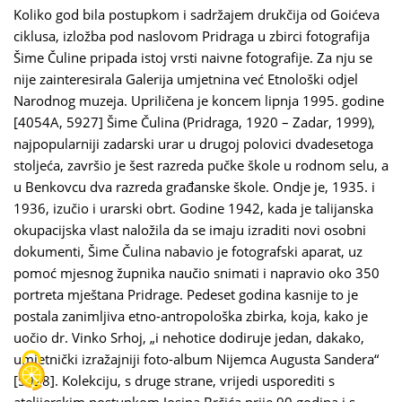
Koliko god bila postupkom i sadržajem drukčija od Goićeva
ciklusa, izložba pod naslovom Pridraga u zbirci fotografija
Šime Čuline pripada istoj vrsti naivne fotografije. Za nju se
nije zainteresirala Galerija umjetnina već Etnološki odjel
Narodnog muzeja. Upriličena je koncem lipnja 1995. godine
[4054A, 5927] Šime Čulina (Pridraga, 1920 – Zadar, 1999),
najpopularniji zadarski urar u drugoj polovici dvadesetoga
stoljeća, završio je šest razreda pučke škole u rodnom selu, a
u Benkovcu dva razreda građanske škole. Ondje je, 1935. i
1936, izučio i urarski obrt. Godine 1942, kada je talijanska
okupacijska vlast naložila da se imaju izraditi novi osobni
dokumenti, Šime Čulina nabavio je fotografski aparat, uz
pomoć mjesnog župnika naučio snimati i napravio oko 350
portreta mještana Pridrage. Pedeset godina kasnije to je
postala zanimljiva etno-antropološka zbirka, koja, kako je
uočio dr. Vinko Srhoj, „i nehotice dodiruje jedan, dakako,
umjetnički izražajniji foto-album Nijemca Augusta Sandera“
[5928]. Kolekciju, s druge strane, vrijedi usporediti s