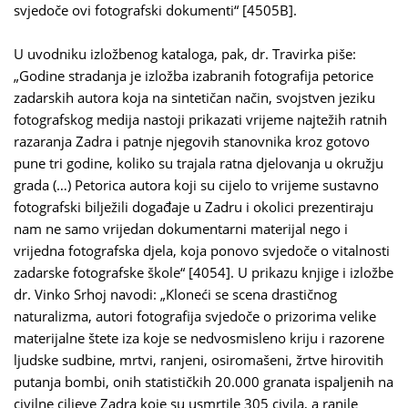
svjedoče ovi fotografski dokumenti“ [4505B].
U uvodniku izložbenog kataloga, pak, dr. Travirka piše:
„Godine stradanja je izložba izabranih fotografija petorice
zadarskih autora koja na sintetičan način, svojstven jeziku
fotografskog medija nastoji prikazati vrijeme najtežih ratnih
razaranja Zadra i patnje njegovih stanovnika kroz gotovo
pune tri godine, koliko su trajala ratna djelovanja u okružju
grada (…) Petorica autora koji su cijelo to vrijeme sustavno
fotografski bilježili događaje u Zadru i okolici prezentiraju
nam ne samo vrijedan dokumentarni materijal nego i
vrijedna fotografska djela, koja ponovo svjedoče o vitalnosti
zadarske fotografske škole“ [4054]. U prikazu knjige i izložbe
dr. Vinko Srhoj navodi: „Kloneći se scena drastičnog
naturalizma, autori fotografija svjedoče o prizorima velike
materijalne štete iza koje se nedvosmisleno kriju i razorene
ljudske sudbine, mrtvi, ranjeni, osiromašeni, žrtve hirovitih
putanja bombi, onih statističkih 20.000 granata ispaljenih na
civilne ciljeve Zadra koje su usmrtile 305 civila, a ranile