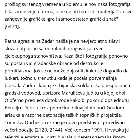
prošlog svršenog vremena u kojemu je novinska fotografija
bila samosvojna forma, a ne rasuti teret ili ˝materijal˝za sve
zahtjevnije grafičke igre i samodostatan grafički znak"
[6474].
Ratna agresija na Zadar naišla je na nevjerojatno žilav i
složan otpor ne samo mladih dragovoljaca već i
cjelokupnoga stanovništva. Kazalište i fotografija ponovno
su postali vid građanske obrane od destrukcije i
primitivizma. Još se ne može objasniti kako se dogodilo da
lutkari, točno u trenutku kada je počela posvemašnja
blokada Zadra i kada je srbijanska soldateska onesposobila
gradski vodovod, uprizore Marulićevu Juditu u kojoj oholi
Oloferno presijeca dotok vode kako bi pokorio opsjednutu
Betuliju. Dok su kroz pomrčinu diluvijalnih noći Gradom
arlaukale razorne detonacije teških topničkih projektila,
Tomislav Durbešić režirao je novu predstavu i priređivao
večeri poezije (2129, 2144]. Već koncem 1991. Hrvatska je
televizija emitirala i distribuirala u desetak zemalja širom