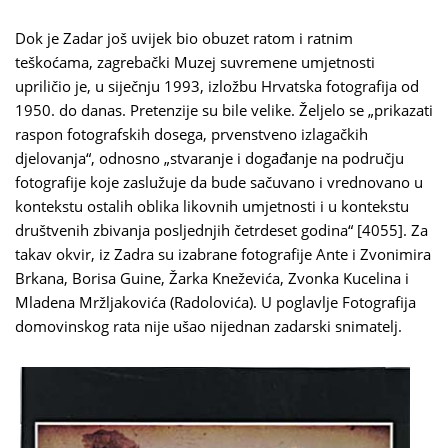
Dok je Zadar još uvijek bio obuzet ratom i ratnim
teškoćama, zagrebački Muzej suvremene umjetnosti
upriličio je, u siječnju 1993, izložbu Hrvatska fotografija od
1950. do danas. Pretenzije su bile velike. Željelo se „prikazati
raspon fotografskih dosega, prvenstveno izlagačkih
djelovanja“, odnosno „stvaranje i događanje na području
fotografije koje zaslužuje da bude sačuvano i vrednovano u
kontekstu ostalih oblika likovnih umjetnosti i u kontekstu
društvenih zbivanja posljednjih četrdeset godina“ [4055]. Za
takav okvir, iz Zadra su izabrane fotografije Ante i Zvonimira
Brkana, Borisa Guine, Žarka Kneževića, Zvonka Kucelina i
Mladena Mržljakovića (Radolovića). U poglavlje Fotografija
domovinskog rata nije ušao nijednan zadarski snimatelj.