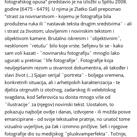
fotografskog opusa" predstavio je na izložbi u Splitu 2008.
godine [6475 - 6479]. U njima je Zlatko Gall prepoznao
"strast za novinarstvom - kojemu je fotografija bila
produžena ruka ili ˝nastavak teksta drugim sredstvima˝ - ali
i strast za životom; ulovljenim i novinskim tekstom i
objektivom kamere. Brutalno iskrenim i ˝objektivnim˝,
nesklonom ˝retušu˝ bilo koje vrste. Sefijevu bi se - kako
sam voli kazati - ˝novinarsku fotografiju˝ mnoglo lako
ugurati u pretinac ˝life fotografije˝. Fotografije koja
neuljepšanim rezom u stvarnost dokumentira, ali također i
slavi život (...) Sjajan serijal ˝portreta˝ - boljega vremena,
konkretnih situacija, ali i arhetipskih karakterizacija - te
djelića otrgnutih iz otočnog, zadarskog ili velebitskog
svagdana, kod Seferovića su doista mnogo više od
˝ilustracije˝ za (njegov) novinski tekst. Uostalom, to
pokazuju najbolje ovdje i danas, izdvojene - ili možda posve
emancipirane - od svoje tekstualne pratnje, no unatoč tome
vizualno uvjerljive, pa čak i iznimno pričljive. Sefi i njegove
fotografije dio su medijskog ˝pluskvamperfekta˝. Točnije,