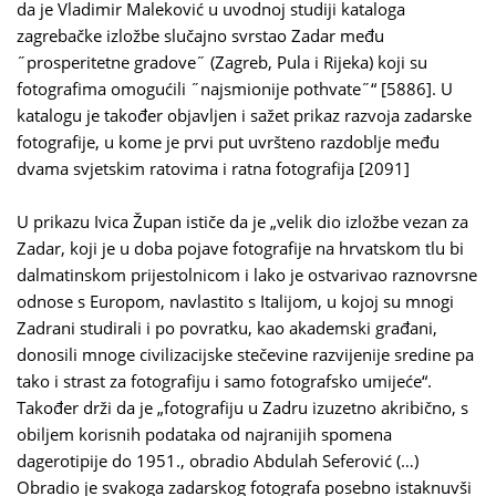
da je Vladimir Maleković u uvodnoj studiji kataloga
zagrebačke izložbe slučajno svrstao Zadar među
˝prosperitetne gradove˝ (Zagreb, Pula i Rijeka) koji su
fotografima omogućili ˝najsmionije pothvate˝“ [5886]. U
katalogu je također objavljen i sažet prikaz razvoja zadarske
fotografije, u kome je prvi put uvršteno razdoblje među
dvama svjetskim ratovima i ratna fotografija [2091]
U prikazu Ivica Župan ističe da je „velik dio izložbe vezan za
Zadar, koji je u doba pojave fotografije na hrvatskom tlu bi
dalmatinskom prijestolnicom i lako je ostvarivao raznovrsne
odnose s Europom, navlastito s Italijom, u kojoj su mnogi
Zadrani studirali i po povratku, kao akademski građani,
donosili mnoge civilizacijske stečevine razvijenije sredine pa
tako i strast za fotografiju i samo fotografsko umijeće“.
Također drži da je „fotografiju u Zadru izuzetno akribično, s
obiljem korisnih podataka od najranijih spomena
dagerotipije do 1951., obradio Abdulah Seferović (…)
Obradio je svakoga zadarskog fotografa posebno istaknuvši