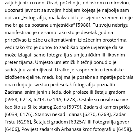
zaljubljenik u rodni Grad, poželio je, odlaskom u mirovinu,
upoznati javnost sa svojim hobijem kojega je najbolje sam
opisao: „Fotografija, ma kakva bila je svjedok vremena i nije
me briga da postane umjetnička“ [5988]. Tu svoju nebrigu
manifestirao je ne samo tako što je desetak godina
priređivao izložbe u alternativnim izložbenim prostorima,
već i tako što je duhovito zaobišao opće uvjerenje da se
može izlagati samo fotografija s umjetničkim ili likovnim
pretenzijama. Umjesto umjetničkih težnji ponudio je
sadržajnu zanimljivost. Uratke je rasporedio u tematske
izložbene cjeline, među kojima je posebne simpatije pobrala
ona u koju je svrstao pedesetak fotografija poznatih
Zadrana, snimljenih s leđa, dok prolaze ili šetaju gradom
[5988, 6213, 6214, 6214A, 6278]. Ostale su nosile nazive
kao što su Slike starog Zadra [5979], Zadarski kamen priča
[6039, 6176], Stanovi nekad i danas [6270, 6269], Zadar
Trstu [6296], Šetajući gradom [6325A] ili Fotografija govori
[6406], Povijest zadarskih Arbanasa kroz fotografiju [6458].