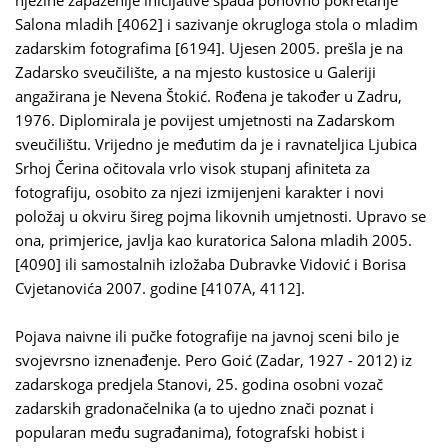
njezine zapaženije inicijative spada ponovno pokretanje
Salona mladih [4062] i sazivanje okrugloga stola o mladim
zadarskim fotografima [6194]. Ujesen 2005. prešla je na
Zadarsko sveučilište, a na mjesto kustosice u Galeriji
angažirana je Nevena Štokić. Rođena je također u Zadru,
1976. Diplomirala je povijest umjetnosti na Zadarskom
sveučilištu. Vrijedno je međutim da je i ravnateljica Ljubica
Srhoj Čerina očitovala vrlo visok stupanj afiniteta za
fotografiju, osobito za njezi izmijenjeni karakter i novi
položaj u okviru šireg pojma likovnih umjetnosti. Upravo se
ona, primjerice, javlja kao kuratorica Salona mladih 2005.
[4090] ili samostalnih izložaba Dubravke Vidović i Borisa
Cvjetanovića 2007. godine [4107A, 4112].
Pojava naivne ili pučke fotografije na javnoj sceni bilo je
svojevrsno iznenađenje. Pero Goić (Zadar, 1927 - 2012) iz
zadarskoga predjela Stanovi, 25. godina osobni vozač
zadarskih gradonačelnika (a to ujedno znači poznat i
popularan među sugrađanima), fotografski hobist i