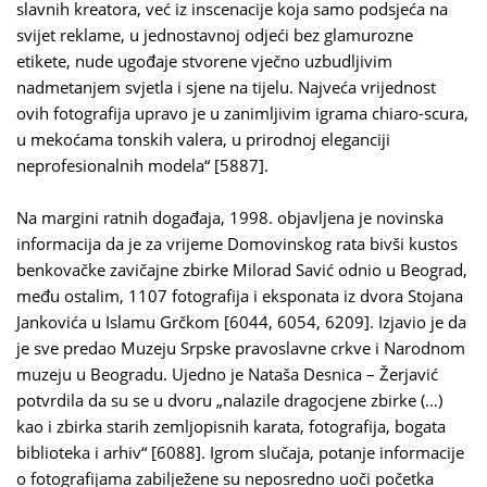
slavnih kreatora, već iz inscenacije koja samo podsjeća na
svijet reklame, u jednostavnoj odjeći bez glamurozne
etikete, nude ugođaje stvorene vječno uzbudljivim
nadmetanjem svjetla i sjene na tijelu. Najveća vrijednost
ovih fotografija upravo je u zanimljivim igrama chiaro-scura,
u mekoćama tonskih valera, u prirodnoj eleganciji
neprofesionalnih modela“ [5887].
Na margini ratnih događaja, 1998. objavljena je novinska
informacija da je za vrijeme Domovinskog rata bivši kustos
benkovačke zavičajne zbirke Milorad Savić odnio u Beograd,
među ostalim, 1107 fotografija i eksponata iz dvora Stojana
Jankovića u Islamu Grčkom [6044, 6054, 6209]. Izjavio je da
je sve predao Muzeju Srpske pravoslavne crkve i Narodnom
muzeju u Beogradu. Ujedno je Nataša Desnica – Žerjavić
potvrdila da su se u dvoru „nalazile dragocjene zbirke (…)
kao i zbirka starih zemljopisnih karata, fotografija, bogata
biblioteka i arhiv“ [6088]. Igrom slučaja, potanje informacije
o fotografijama zabilježene su neposredno uoči početka