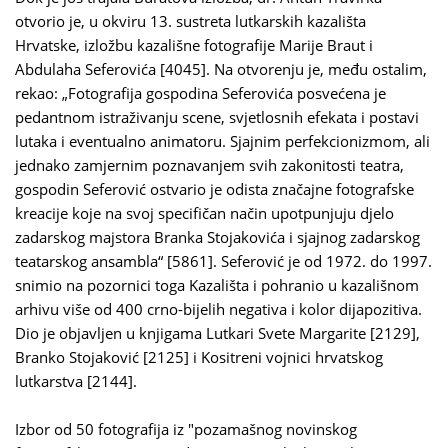
otvorio je, u okviru 13. sustreta lutkarskih kazališta
Hrvatske, izložbu kazališne fotografije Marije Braut i
Abdulaha Seferovića [4045]. Na otvorenju je, među ostalim,
rekao: „Fotografija gospodina Seferovića posvećena je
pedantnom istraživanju scene, svjetlosnih efekata i postavi
lutaka i eventualno animatoru. Sjajnim perfekcionizmom, ali
jednako zamjernim poznavanjem svih zakonitosti teatra,
gospodin Seferović ostvario je odista značajne fotografske
kreacije koje na svoj specifičan način upotpunjuju djelo
zadarskog majstora Branka Stojakovića i sjajnog zadarskog
teatarskog ansambla“ [5861]. Seferović je od 1972. do 1997.
snimio na pozornici toga Kazališta i pohranio u kazališnom
arhivu više od 400 crno-bijelih negativa i kolor dijapozitiva.
Dio je objavljen u knjigama Lutkari Svete Margarite [2129],
Branko Stojaković [2125] i Kositreni vojnici hrvatskog
lutkarstva [2144].
Izbor od 50 fotografija iz "pozamašnog novinskog