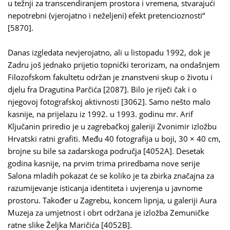
u težnji za transcendiranjem prostora i vremena, stvarajući
nepotrebni (vjerojatno i neželjeni) efekt pretencioznosti“
[5870].
Danas izgledata nevjerojatno, ali u listopadu 1992, dok je
Zadru još jednako prijetio topnički terorizam, na ondašnjem
Filozofskom fakultetu održan je znanstveni skup o životu i
djelu fra Dragutina Parčića [2087]. Bilo je riječi čak i o
njegovoj fotografskoj aktivnosti [3062]. Samo nešto malo
kasnije, na prijelazu iz 1992. u 1993. godinu mr. Arif
Ključanin priredio je u zagrebačkoj galeriji Zvonimir izložbu
Hrvatski ratni grafiti. Među 40 fotografija u boji, 30 × 40 cm,
brojne su bile sa zadarskoga područja [4052A]. Desetak
godina kasnije, na prvim trima priredbama nove serije
Salona mladih pokazat će se koliko je ta zbirka značajna za
razumijevanje isticanja identiteta i uvjerenja u javnome
prostoru. Također u Zagrebu, koncem lipnja, u galeriji Aura
Muzeja za umjetnost i obrt održana je izložba Zemuničke
ratne slike Željka Maričića [4052B].