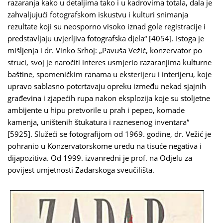
razaranja kako u detaljima tako i u kadrovima totala, dala je
zahvaljujući fotografskom iskustvu i kulturi snimanja
rezultate koji su neosporno visoko iznad gole registracije i
predstavljaju uvjerljiva fotografska djela“ [4054]. Istoga je
mišljenja i dr. Vinko Srhoj: „Pavuša Vežić, konzervator po
struci, svoj je naročiti interes usmjerio razaranjima kulturne
baštine, spomeničkim ranama u eksterijeru i interijeru, koje
upravo sablasno potcrtavaju opreku između nekad sjajnih
građevina i zjapećih rupa nakon eksplozija koje su stoljetne
ambijente u hipu pretvorile u prah i pepeo, komade
kamenja, uništenih štukatura i raznesenog inventara“
[5925]. Služeći se fotografijom od 1969. godine, dr. Vežić je
pohranio u Konzervatorskome uredu na tisuće negativa i
dijapozitiva. Od 1999. izvanredni je prof. na Odjelu za
povijest umjetnosti Zadarskoga sveučilišta.