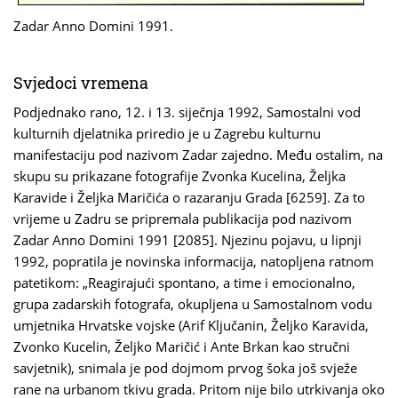
Zadar Anno Domini 1991.
Svjedoci vremena
Podjednako rano, 12. i 13. siječnja 1992, Samostalni vod
kulturnih djelatnika priredio je u Zagrebu kulturnu
manifestaciju pod nazivom Zadar zajedno. Među ostalim, na
skupu su prikazane fotografije Zvonka Kucelina, Željka
Karavide i Željka Maričića o razaranju Grada [6259]. Za to
vrijeme u Zadru se pripremala publikacija pod nazivom
Zadar Anno Domini 1991 [2085]. Njezinu pojavu, u lipnji
1992, popratila je novinska informacija, natopljena ratnom
patetikom: „Reagirajući spontano, a time i emocionalno,
grupa zadarskih fotografa, okupljena u Samostalnom vodu
umjetnika Hrvatske vojske (Arif Ključanin, Željko Karavida,
Zvonko Kucelin, Željko Maričić i Ante Brkan kao stručni
savjetnik), snimala je pod dojmom prvog šoka još svježe
rane na urbanom tkivu grada. Pritom nije bilo utrkivanja oko