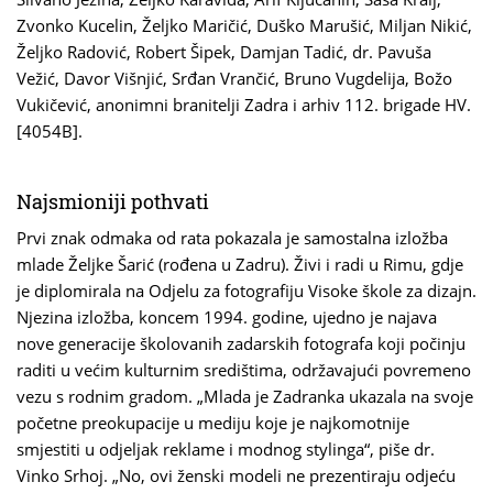
Zvonko Kucelin, Željko Maričić, Duško Marušić, Miljan Nikić,
Željko Radović, Robert Šipek, Damjan Tadić, dr. Pavuša
Vežić, Davor Višnjić, Srđan Vrančić, Bruno Vugdelija, Božo
Vukičević, anonimni branitelji Zadra i arhiv 112. brigade HV.
[4054B].
Najsmioniji pothvati
Prvi znak odmaka od rata pokazala je samostalna izložba
mlade Željke Šarić (rođena u Zadru). Živi i radi u Rimu, gdje
je diplomirala na Odjelu za fotografiju Visoke škole za dizajn.
Njezina izložba, koncem 1994. godine, ujedno je najava
nove generacije školovanih zadarskih fotografa koji počinju
raditi u većim kulturnim središtima, održavajući povremeno
vezu s rodnim gradom. „Mlada je Zadranka ukazala na svoje
početne preokupacije u mediju koje je najkomotnije
smjestiti u odjeljak reklame i modnog stylinga“, piše dr.
Vinko Srhoj. „No, ovi ženski modeli ne prezentiraju odjeću