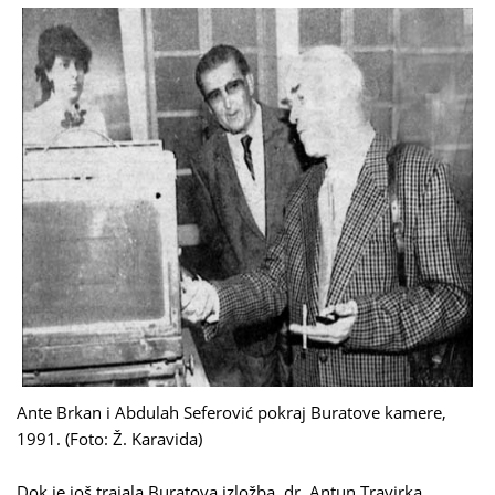
Ante Brkan i Abdulah Seferović pokraj Buratove kamere,
1991. (Foto: Ž. Karavida)
Dok je još trajala Buratova izložba, dr. Antun Travirka