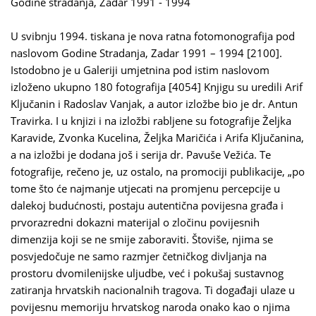
Godine stradanja, Zadar 1991 - 1994
U svibnju 1994. tiskana je nova ratna fotomonografija pod
naslovom Godine Stradanja, Zadar 1991 – 1994 [2100].
Istodobno je u Galeriji umjetnina pod istim naslovom
izloženo ukupno 180 fotografija [4054] Knjigu su uredili Arif
Ključanin i Radoslav Vanjak, a autor izložbe bio je dr. Antun
Travirka. I u knjizi i na izložbi rabljene su fotografije Željka
Karavide, Zvonka Kucelina, Željka Maričića i Arifa Ključanina,
a na izložbi je dodana još i serija dr. Pavuše Vežića. Te
fotografije, rečeno je, uz ostalo, na promociji publikacije, „po
tome što će najmanje utjecati na promjenu percepcije u
dalekoj budućnosti, postaju autentična povijesna građa i
prvorazredni dokazni materijal o zločinu povijesnih
dimenzija koji se ne smije zaboraviti. Štoviše, njima se
posvjedočuje ne samo razmjer četničkog divljanja na
prostoru dvomilenijske uljudbe, već i pokušaj sustavnog
zatiranja hrvatskih nacionalnih tragova. Ti događaji ulaze u
povijesnu memoriju hrvatskog naroda onako kao o njima