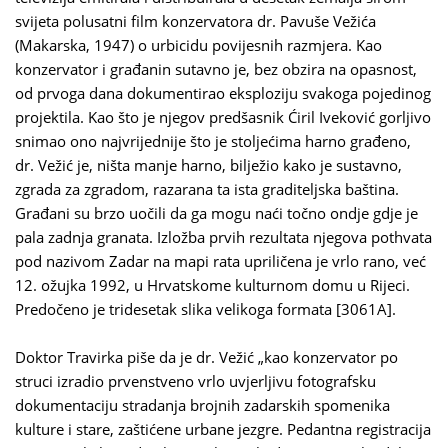
svijeta polusatni film konzervatora dr. Pavuše Vežića
(Makarska, 1947) o urbicidu povijesnih razmjera. Kao
konzervator i građanin sutavno je, bez obzira na opasnost,
od prvoga dana dokumentirao eksploziju svakoga pojedinog
projektila. Kao što je njegov predšasnik Ćiril Iveković gorljivo
snimao ono najvrijednije što je stoljećima harno građeno,
dr. Vežić je, ništa manje harno, bilježio kako je sustavno,
zgrada za zgradom, razarana ta ista graditeljska baština.
Građani su brzo uočili da ga mogu naći točno ondje gdje je
pala zadnja granata. Izložba prvih rezultata njegova pothvata
pod nazivom Zadar na mapi rata upriličena je vrlo rano, već
12. ožujka 1992, u Hrvatskome kulturnom domu u Rijeci.
Predočeno je tridesetak slika velikoga formata [3061A].
Doktor Travirka piše da je dr. Vežić „kao konzervator po
struci izradio prvenstveno vrlo uvjerljivu fotografsku
dokumentaciju stradanja brojnih zadarskih spomenika
kulture i stare, zaštićene urbane jezgre. Pedantna registracija