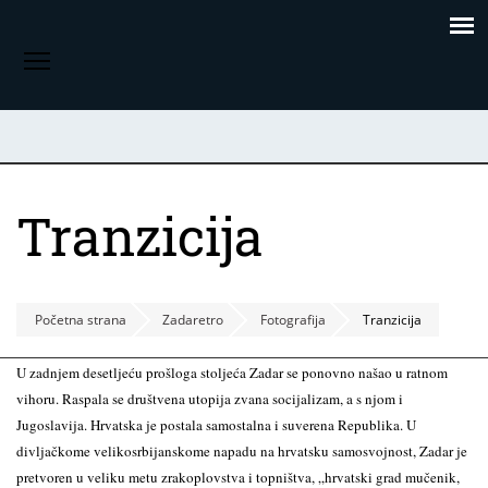
Skoči
Panel za upravljanje kolačićima
na
Toggle menu visibility
glavni
sadržaj
Tranzicija
Početna strana
Zadaretro
Fotografija
Tranzicija
U zadnjem desetljeću prošloga stoljeća Zadar se ponovno našao u ratnom
vihoru. Raspala se društvena utopija zvana socijalizam, a s njom i
Jugoslavija. Hrvatska je postala samostalna i suverena Republika. U
divljačkome velikosrbijanskome napadu na hrvatsku samosvojnost, Zadar je
pretvoren u veliku metu zrakoplovstva i topništva, „hrvatski grad mučenik,