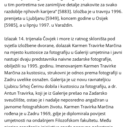
u tim portretima sve zanimljive detalje znakovite za svako
razdoblje njihovih karijera“ [5883]. Izložba je u travnju 1996.
prenijeta u Ljubljanu [5949], koncem godine u Osijek
[5985], a u lipnju 1997. u Varaždin.
Izlazak 14. trijenala Čovjek i more iz ratnog skloništa pod
svjetla izložbene dvorane, dolazak Karmen Travirke Marčina
na mjesto kustosice za fotografiju u Galeriji umjetnina i javni
nastupi dvaju predstavnika naivne zadarske fotografije,
obilježili su 1995. godinu. Imenovanjem Karmen Travirke
Marčina za kustosicu, strukovni je odnos prema fotografiji u
Zadru uvelike osnažen. Galerija je uz novu ravnateljicu
Ljubicu Srhoj Čerinu dobila i kustosicu za fotografiju, a dr.
Antun Travirka, koji je iz Galerije prešao na Zadarsko
sveučilište, ostao je i nadalje neposredno angažiran u
javnome fotografskom životu. Karmen Travirka Marčina
rođena je u Zadru 1969, gdje je diplomirala povijest
umjetnosti na ondašnjem Filozofskom fakultetu. Među