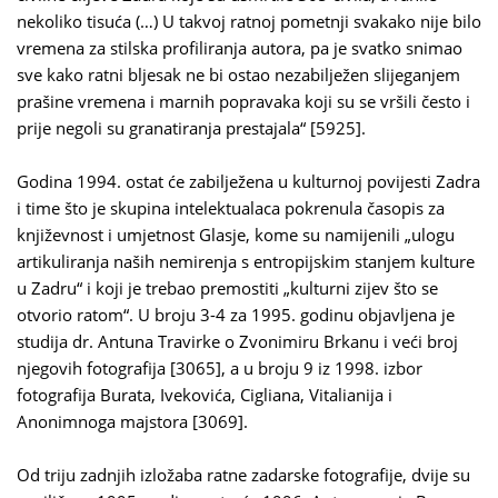
nekoliko tisuća (…) U takvoj ratnoj pometnji svakako nije bilo
vremena za stilska profiliranja autora, pa je svatko snimao
sve kako ratni bljesak ne bi ostao nezabilježen slijeganjem
prašine vremena i marnih popravaka koji su se vršili često i
prije negoli su granatiranja prestajala“ [5925].
Godina 1994. ostat će zabilježena u kulturnoj povijesti Zadra
i time što je skupina intelektualaca pokrenula časopis za
književnost i umjetnost Glasje, kome su namijenili „ulogu
artikuliranja naših nemirenja s entropijskim stanjem kulture
u Zadru“ i koji je trebao premostiti „kulturni zijev što se
otvorio ratom“. U broju 3-4 za 1995. godinu objavljena je
studija dr. Antuna Travirke o Zvonimiru Brkanu i veći broj
njegovih fotografija [3065], a u broju 9 iz 1998. izbor
fotografija Burata, Ivekovića, Cigliana, Vitalianija i
Anonimnoga majstora [3069].
Od triju zadnjih izložaba ratne zadarske fotografije, dvije su