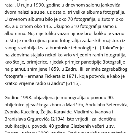
rata: „U rujnu 1990. godine u dnevnom salonu Jankovića
dvora nalazila su se, uz ostalo, tri velika albuma fotografija.
U crvenom albumu bilo je oko 70 fotografija, u žutom oko
95, a u crnom oko 145. Ukupno 310 fotografija samo u
albumima. No, nije toliko važan njihov broj koliko je važno
to što je među njima puno fotografija zadarskih majstora iz
ranog razdoblja tzv. albuminske tehnologije (…) Također je
na zidovima stajalo nekoliko vrlo vrijednih ranih fotografija,
kao što je, primjerice, rijedak primjer panotipije (fotografije
na platnu), snimljene 1859. u Zadru. Ili, snimka zagrebačkog
fotografa Hermana Fickerta iz 1871. koja potvrđuje kako je
kratko vrijeme radio u Zadru“ [6115].
Godine 1998. objavljena je monografija u povodu 90.
obljetnice pjevačkoga zbora a Maričića, Abdulaha Seferovića,
Zvonka Kucelina, Željka Karavide, Vladimira Ivanova i
Branislava Grgurovića [2134]. Isto vrijedi i za identičnu
publikaciju u povodu 40 godina Glazbenih večeri u sv.