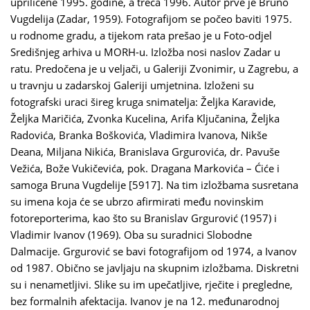
upriličene 1995. godine, a treća 1996. Autor prve je Bruno
Vugdelija (Zadar, 1959). Fotografijom se počeo baviti 1975.
u rodnome gradu, a tijekom rata prešao je u Foto-odjel
Središnjeg arhiva u MORH-u. Izložba nosi naslov Zadar u
ratu. Predočena je u veljači, u Galeriji Zvonimir, u Zagrebu, a
u travnju u zadarskoj Galeriji umjetnina. Izloženi su
fotografski uraci šireg kruga snimatelja: Željka Karavide,
Željka Maričića, Zvonka Kucelina, Arifa Ključanina, Željka
Radovića, Branka Boškovića, Vladimira Ivanova, Nikše
Deana, Miljana Nikića, Branislava Grgurovića, dr. Pavuše
Vežića, Bože Vukičevića, pok. Dragana Markovića – Ćiće i
samoga Bruna Vugdelije [5917]. Na tim izložbama susretana
su imena koja će se ubrzo afirmirati među novinskim
fotoreporterima, kao što su Branislav Grgurović (1957) i
Vladimir Ivanov (1969). Oba su suradnici Slobodne
Dalmacije. Grgurović se bavi fotografijom od 1974, a Ivanov
od 1987. Obično se javljaju na skupnim izložbama. Diskretni
su i nenametljivi. Slike su im upečatljive, rječite i pregledne,
bez formalnih afektacija. Ivanov je na 12. međunarodnoj