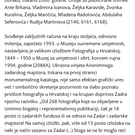
Donatu, tiskanu 2000. godine. Ondje su publicirane snimke
Ante Brkana, Vladimira Ivanova, Željka Karavide, Zvonka
Kucelina, Željka Maričića, Mladena Radolovića, Abdulaha
Seferovića i Rudija Martinova [2140, 6161, 6168].
Svođenje zaključnih računa na kraju stoljeća, odnosno
milenija, započeto 1993. u Muzeju suvremene umjetnosti,
nastavljeno je velikom izložbom Fotografija u Hrvatskoj,
1849 – 1950 u Muzej za umjetnost i obrt, koncem rujna
1994. godine [2088A]. Ukrasna vinjeta Anonimnoga
zadarskog majstora, tiskana na prvoj stranici
monumentalnog kataloga, nije samo efektan grafički ures
već i simbolično skretanje pozornosti na slabo poznatu
prošlost fotografije u Hrvatskoj i na krupan doprinos Zadra
njezinu razvitku. „Od 268 fotografija koje su objavljene u
iznimno bogatoj i reprezentativnoj publikaciji, čak je 18
posto iz zadarskih fundusa ili se odnosi na Zadar i zadarske
majstore! Na samoj izložbi, pak, više od 13 posto izložaka na
neki je način vezano za Zadar (…) Stoga se ne bi moglo reći