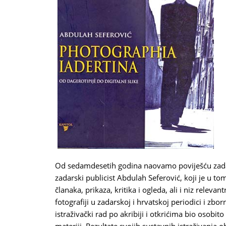
Od sedamdesetih godina naovamo poviješću zadar
zadarski publicist Abdulah Seferović, koji je u to
članaka, prikaza, kritika i ogleda, ali i niz releva
fotografiji u zadarskoj i hrvatskoj periodici i z
istraživački rad po akribiji i otkrićima bio osobit