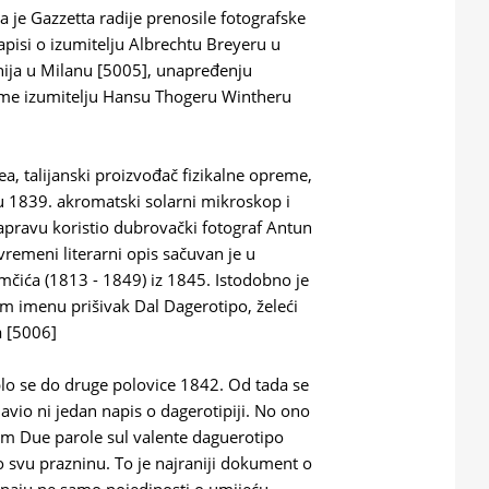
a je Gazzetta radije prenosile fotografske
napisi o izumitelju Albrechtu Breyeru u
nija u Milanu [5005], unapređenju
kome izumitelju Hansu Thogeru Wintheru
rea, talijanski proizvođač fizikalne opreme,
 1839. akromatski solarni mikroskop i
pravu koristio dubrovački fotograf Antun
vremeni literarni opis sačuvan je u
čića (1813 - 1849) iz 1845. Istodobno je
m imenu prišivak Dal Dagerotipo, želeći
a [5006]
plo se do druge polovice 1842. Od tada se
avio ni jedan napis o dagerotipiji. No ono
om Due parole sul valente daguerotipo
o svu prazninu. To je najraniji dokument o