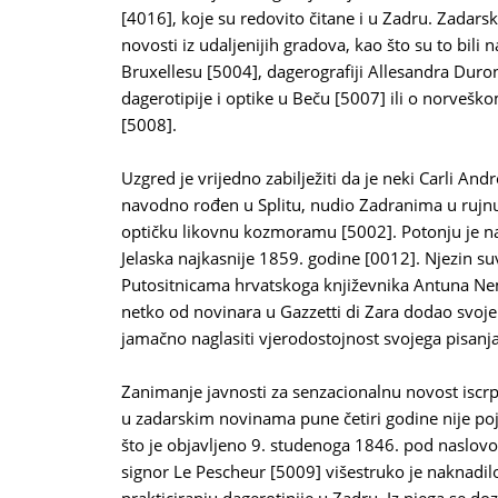
[4016], koje su redovito čitane i u Zadru. Zadarsk
novosti iz udaljenijih gradova, kao što su to bili 
Bruxellesu [5004], dagerografiji Allesandra Duro
dagerotipije i optike u Beču [5007] ili o norveš
[5008].
Uzgred je vrijedno zabilježiti da je neki Carli And
navodno rođen u Splitu, nudio Zadranima u rujnu
optičku likovnu kozmoramu [5002]. Potonju je na
Jelaska najkasnije 1859. godine [0012]. Njezin su
Putositnicama hrvatskoga književnika Antuna Nem
netko od novinara u Gazzetti di Zara dodao svoje
jamačno naglasiti vjerodostojnost svojega pisanj
Zanimanje javnosti za senzacionalnu novost iscr
u zadarskim novinama pune četiri godine nije poj
što je objavljeno 9. studenoga 1846. pod naslov
signor Le Pescheur [5009] višestruko je naknadil