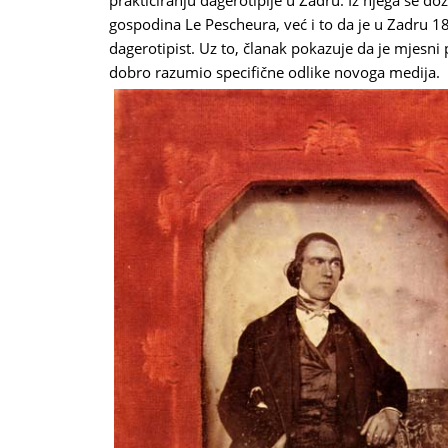
prakticiranju dagerotipije u Zadru. Iz njega se d
gospodina Le Pescheura, već i to da je u Zadru 1
dagerotipist. Uz to, članak pokazuje da je mjesni
dobro razumio specifične odlike novoga medija.