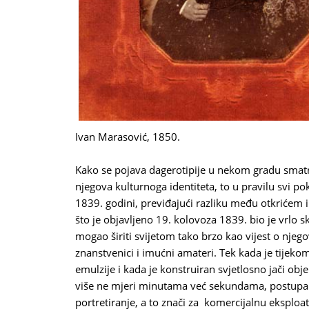
Ivan Marasović, 1850.
Kako se pojava dagerotipije u nekom gradu smat
njegova kulturnoga identiteta, to u pravilu svi p
1839. godini, previđajući razliku među otkriće
što je objavljeno 19. kolovoza 1839. bio je vrlo s
mogao širiti svijetom tako brzo kao vijest o njeg
znanstvenici i imućni amateri. Tek kada je tijeko
emulzije i kada je konstruiran svjetlosno jači obje
više ne mjeri minutama već sekundama, postupak 
portretiranje, a to znači za komercijalnu eksploat