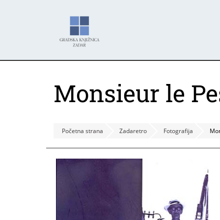
Skoči
Panel za upravljanje kolačićima
na
glavni
sadržaj
Monsieur le Pe
Početna strana
Zadaretro
Fotografija
Mon