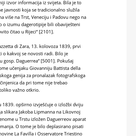
i izvor informacija iz svijeta. Bila je to
 javnosti koja se tradicionalno služila
na više na Trst, Veneciju i Padovu nego na
o o izumu dagerotipije bili obaviješteni
vito čitao u Rijeci“ [2101].
Gazzetta di Zara, 13. kolovoza 1839, prvi
 o kakvoj se novosti radi. Bilo je
u gosp. Daguerrea“ [5001]. Pokušaj
me učenjaku Giovanniju Battista della
anskoga genija za pronalazak fotografskoga
činjenica da pri tome nije trebao
toliko važno otkrio.
 1839. opširno izvješćuje o izložbi dviju
ga slikara Jakoba Lipmanna na Likovnoj
udenome u Trstu izložen Daguerreov aparat
manja. O tome je bilo deplasirano pisati
ovine La Favilla i Osservatore Triestino