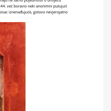
oznaju ne samo pojedinosti o umijeću
844. već boravio neki anonimni putujući
 pisac iznenađujuće, gotovo nevjerojatno