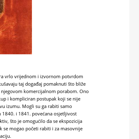
ra vrlo vrijednom i izvornom potvrdom
okušavaju taj događaj pomaknuti što bliže
m i njegovom komercijalnom porabom. Ono
kup i kompliciran postupak koji se nije
ovu izumu. Mogli su ga rabiti samo
m 1840. i 1841. povećana osjetljivost
ktiv, što je omogućilo da se ekspozicija
se mogao početi rabiti i za masovnije
aciju.