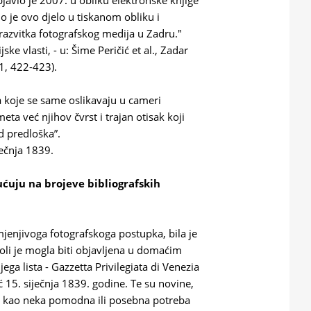
objavio je 2007. u obliku elektronske knjige
o je ovo djelo u tiskanom obliku i
i razvitka fotografskog medija u Zadru."
ke vlasti, - u: Šime Peričić et al., Zadar
1, 422-423).
ka koje se same oslikavaju u cameri 
ta već njihov čvrst i trajan otisak koji 
od predloška”.
ječnja 1839.
uju na brojeve bibliografskih
mjenjivoga fotografskoga postupka, bila je
goli je mogla biti objavljena u domaćim
ga lista - Gazzetta Privilegiata di Venezia
ć 15. siječnja 1839. godine. Te su novine,
ne kao neka pomodna ili posebna potreba