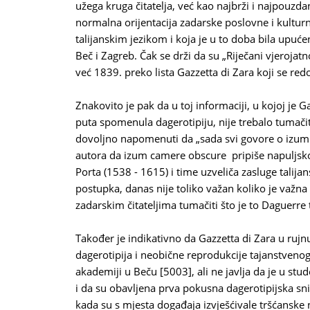
užega kruga čitatelja, već kao najbrži i najpouzdanij
normalna orijentacija zadarske poslovne i kulturne
talijanskim jezikom i koja je u to doba bila upuće
Beč i Zagreb. Čak se drži da su „Riječani vjerojatn
već 1839. preko lista Gazzetta di Zara koji se redo
Znakovito je pak da u toj informaciji, u kojoj je 
puta spomenula dagerotipiju, nije trebalo tumačiti
dovoljno napomenuti da „sada svi govore o izum
autora da izum camere obscure pripiše napuljsko
Porta (1538 - 1615) i time uzveliča zasluge talij
postupka, danas nije toliko važan koliko je važna 
zadarskim čitateljima tumačiti što je to Daguerre 
Također je indikativno da Gazzetta di Zara u rujnu
dagerotipija i neobične reprodukcije tajanstveno
akademiji u Beču [5003], ali ne javlja da je u st
i da su obavljena prva pokusna dagerotipijska sni
kada su s mjesta događaja izvješćivale tršćanske n