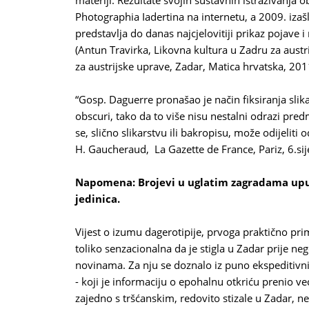
materiji. Rezultate svojih sustavnih istraživanja 
Photographia Iadertina na internetu, a 2009. izašl
predstavlja do danas najcjelovitiji prikaz pojave 
(Antun Travirka, Likovna kultura u Zadru za austrijs
za austrijske uprave, Zadar, Matica hrvatska, 201
“Gosp. Daguerre pronašao je način fiks
iranja sli
obscuri, tako da to više nisu nestalni odrazi predme
se, slično slikarstvu ili bakropisu, može odijeliti 
H. Gaucheraud, La Gazette de France, Pariz, 6.si
Napomena: Brojevi u uglatim zagradama upuć
jedinica.
Vijest o izumu dagerotipije, prvoga praktično pri
toliko senzacionalna da je stigla u Zadar prije ne
novinama. Za nju se doznalo iz puno ekspeditivnije
- koji je informaciju o epohalnu otkriću prenio ve
zajedno s tršćanskim, redovito stizale u Zadar, 