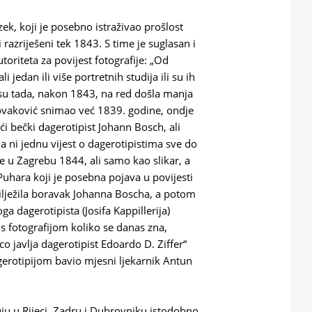
ek, koji je posebno istraživao prošlost
 razriješeni tek 1843. S time je suglasan i
riteta za povijest fotografije: „Od
 jedan ili više portretnih studija ili su ih
k su tada, nakon 1843, na red došla manja
Novaković snimao već 1839. godine, ondje
ći bečki dagerotipist Johann Bosch, ali
ni jednu vijest o dagerotipistima sve do
e u Zagrebu 1844, ali samo kao slikar, a
Puhara koji je posebna pojava u povijesti
bilježila boravak Johanna Boscha, a potom
 dagerotipista (Josifa Kappillerija)
 s fotografijom koliko se danas zna,
co javlja dagerotipist Edoardo D. Ziffer“
gerotipijom bavio mjesni ljekarnik Antun
uju u Rijeci, Zadru i Dubrovniku istodobno