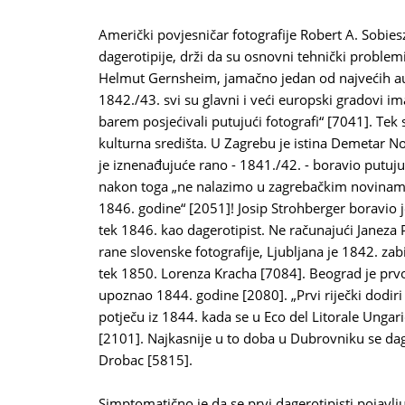
Američki povjesničar fotografije Robert A. Sobiesz
dagerotipije, drži da su osnovni tehnički problemi
Helmut Gernsheim, jamačno jedan od najvećih auto
1842./43. svi su glavni i veći europski gradovi imali
barem posjećivali putujući fotografi“ [7041]. Te
kulturna središta. U Zagrebu je istina Demetar 
je iznenađujuće rano - 1841./42. - boravio putuju
nakon toga „ne nalazimo u zagrebačkim novinama 
1846. godine“ [2051]! Josip Strohberger boravio j
tek 1846. kao dagerotipist. Ne računajući Janeza 
rane slovenske fotografije, Ljubljana je 1842. za
tek 1850. Lorenza Kracha [7084]. Beograd je prvoga
upoznao 1844. godine [2080]. „Prvi riječki dodiri
potječu iz 1844. kada se u Eco del Litorale Ungari
[2101]. Najkasnije u to doba u Dubrovniku se da
Drobac [5815].
Simptomatično je da se prvi dagerotipisti pojavlj