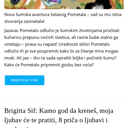
Nova šumska avantura šašavog Pometala – sad su mu sitna
stvorenja zasmetala!
Jazavac Pometalo odlučio je šumskim životinjama pročitati
kuharicu prepunu voćnih slastica, ali razne bube stalno ga
ometaju – prava su napast! Urednosti sklon Pometalo
odlučio ih je sve pospremiti kako bi za čitanje mira mogao
imati. Ali jao – tko će sada oprašiti biljke i počistiti šumu?
Kako će Pometalo pripremiti gozbu bez voća?
PROČITAJ VIŠE
O EMILY GRAVETT: POMETALO I BUBE
Brigitta Sif: Kamo god da kreneš, moja
ljubav će te pratiti, 8 priča o ljubavi i