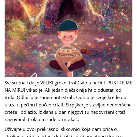
Svi su znali da je VELIKI grozni trol živio u pećini. PUSTITE ME
NA MIRU! vikao je. Ali jedan dječak nije htio odustati od
trola. Odlučio je zanemariti strah. Odnio je svoje krede do
ulaza u pećinu i počeo crtati. Strpljivo je stavljao nedovršene
crteže i odlazio. Iz dana u dan njegovi su nedovršeni crteži
nagovarali trola da izađe iz mraka…
Uživajte u ovoj prekrasnoj slikovnici koja nam priča o
strpljenju, prijateljstvu, dobroti i snazi umjetnosti koji na