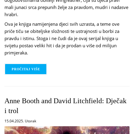
dogodovštinama obitelji Wingfeather, čija su djeca pravi
mali junaci srca prepunih želje za pravdom, mudri i nadasve
hrabri.
Ova je knjiga namijenjena djeci svih uzrasta, a teme ove
priče tiču se obiteljske složnosti te ustrajnosti u borbi za
pravdu i istinu. Stoga i ne čudi da je ovaj serijal knjiga u
svijetu postao veliki hit i da je prodan u više od milijun
primjeraka.
PROČITAJ VIŠE
O ANDREW PETERSON: SAGA O OBITELJI WINGFE
Anne Booth and David Litchfield: Dječak
i trol
15.04.2025. Utorak