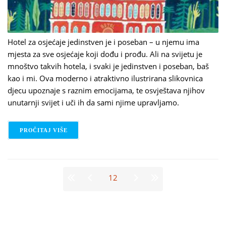
Hotel za osjećaje jedinstven je i poseban – u njemu ima
mjesta za sve osjećaje koji dođu i prođu. Ali na svijetu je
mnoštvo takvih hotela, i svaki je jedinstven i poseban, baš
kao i mi. Ova moderno i atraktivno ilustrirana slikovnica
djecu upoznaje s raznim emocijama, te osvještava njihov
unutarnji svijet i uči ih da sami njime upravljamo.
PROČITAJ VIŠE
O LIDIA BRANKOVIĆ: HOTEL ZA OSJEĆAJE
Stranice
12