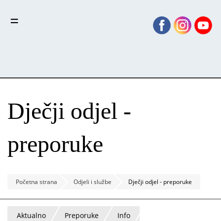
Skoči
Panel za upravljanje kolačićima
na
glavni
sadržaj
Dječji odjel -
preporuke
Početna strana
Odjeli i službe
Dječji odjel - preporuke
Aktualno
Preporuke
Info