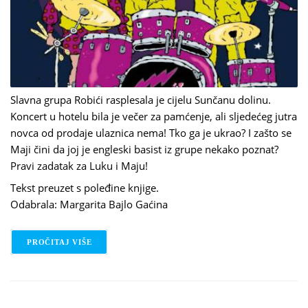
Slavna grupa Robići rasplesala je cijelu Sunčanu dolinu.
Koncert u hotelu bila je večer za pamćenje, ali sljedećeg jutra
novca od prodaje ulaznica nema! Tko ga je ukrao? I zašto se
Maji čini da joj je engleski basist iz grupe nekako poznat?
Pravi zadatak za Luku i Maju!
Tekst preuzet s poleđine knjige.
Odabrala: Margarita Bajlo Gaćina
PROČITAJ VIŠE
O MARTIN WIDMARK: DETEKTIVSKA AGENCIJA L