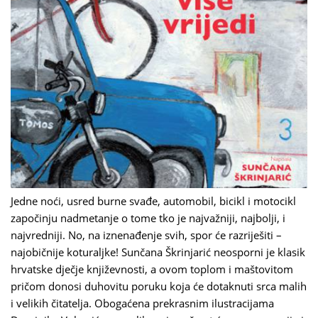
Jedne noći, usred burne svađe, automobil, bicikl i motocikl
započinju nadmetanje o tome tko je najvažniji, najbolji, i
najvredniji. No, na iznenađenje svih, spor će razriješiti –
najobičnije koturaljke! Sunčana Škrinjarić neosporni je klasik
hrvatske dječje književnosti, a ovom toplom i maštovitom
pričom donosi duhovitu poruku koja će dotaknuti srca malih
i velikih čitatelja. Obogaćena prekrasnim ilustracijama