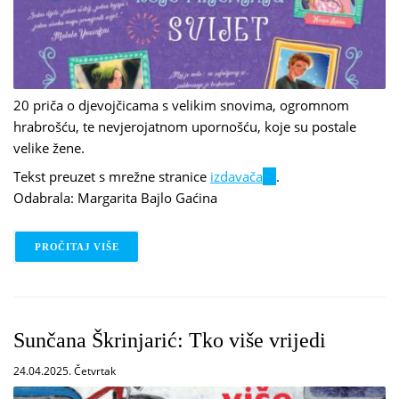
20 priča o djevojčicama s velikim snovima, ogromnom
hrabrošću, te nevjerojatnom upornošću, koje su postale
velike žene.
Tekst preuzet s mrežne stranice
izdavača
(link
.
Odabrala: Margarita Bajlo Gaćina
is
external)
PROČITAJ VIŠE
O ROSALBA TROIANO: NEVJEROJATNE PRIČE: 20 I
Sunčana Škrinjarić: Tko više vrijedi
24.04.2025. Četvrtak