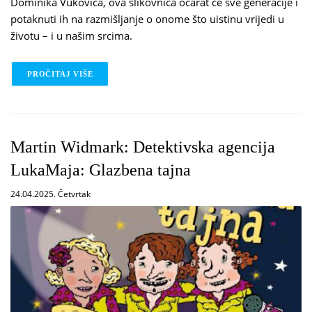
Dominika Vukovića, ova slikovnica očarat će sve generacije i
potaknuti ih na razmišljanje o onome što uistinu vrijedi u
životu – i u našim srcima.
PROČITAJ VIŠE
O SUNČANA ŠKRINJARIĆ: TKO VIŠE VRIJEDI
Martin Widmark: Detektivska agencija
LukaMaja: Glazbena tajna
24.04.2025. Četvrtak