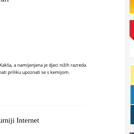
Kakša, a namijenjena je djeci nižih razreda
ati priliku upoznati se s kemijom.
I KEMIČARI
rniji Internet