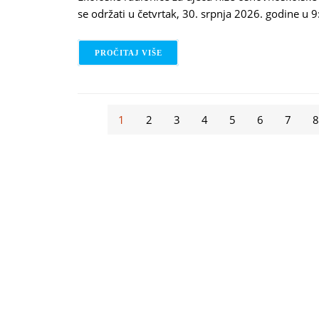
se održati u četvrtak, 30. srpnja 2026. godine u 9
PROČITAJ VIŠE
O PRIJAVI SE NA RADIONICU: EKO-
Stranice
1
2
3
4
5
6
7