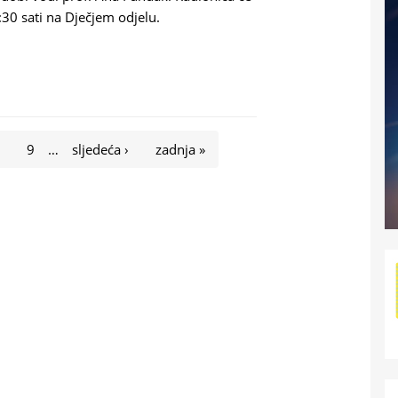
:30 sati na Dječjem odjelu.
KREATIVCI VII
8
9
…
sljedeća ›
zadnja »