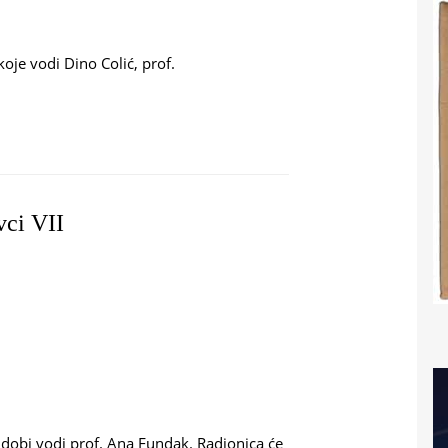
oje vodi Dino Colić, prof.
SKI MOZAIK
vci VII
 dobi vodi prof. Ana Fundak. Radionica će