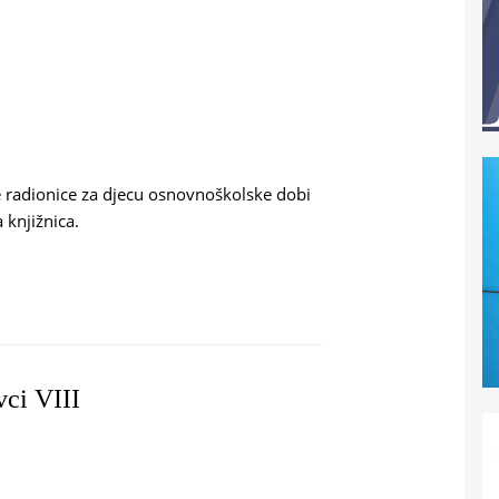
tne radionice za djecu osnovnoškolske dobi
 knjižnica.
 ZA SIGURNIJI INTERNET
vci VIII