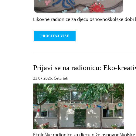
Likovne radionice za djecu osnovnoškolske dobi k
PROČITAJ VIŠE
O PRIJAVI SE NA RADIONICU: MOR
Prijavi se na radionicu: Eko-kreati
23.07.2026. Četvrtak
Ekološke radionice za djecu niže osnovnoškolske