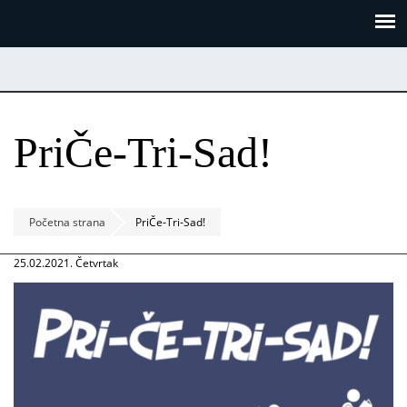
Skoči
Panel za upravljanje kolačićima
na
glavni
sadržaj
PriČe-Tri-Sad!
Početna strana
PriČe-Tri-Sad!
25.02.2021. Četvrtak