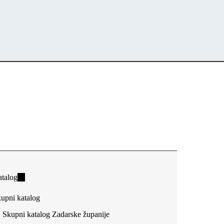
talog
(link
is
upni katalog
external)
Skupni katalog Zadarske županije