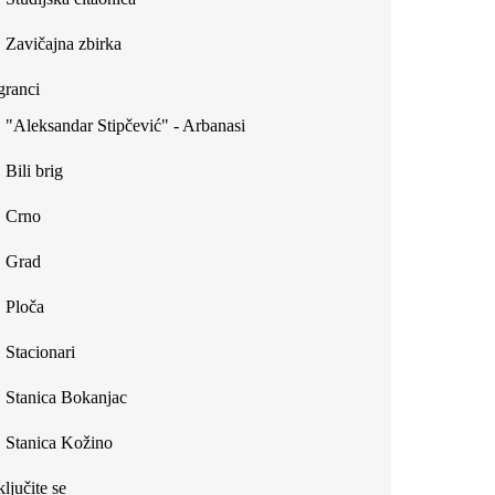
Zavičajna zbirka
ranci
"Aleksandar Stipčević" - Arbanasi
Bili brig
Crno
Grad
Ploča
Stacionari
Stanica Bokanjac
Stanica Kožino
ljučite se