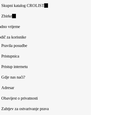
Skupni katalog CROLIST
(link
is
Zbirke
(link
external)
is
dno vrijeme
external)
dič za korisnike
Pravila posudbe
Pristupnica
Pristup internetu
Gdje nas naći?
Adresar
Obavijest o privatnosti
Zahtjev za ostvarivanje prava