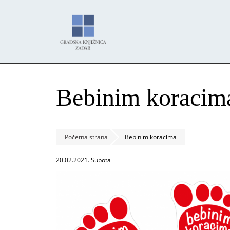
Skoči
Panel za upravljanje kolačićima
na
glavni
sadržaj
Bebinim koracim
Početna strana
Bebinim koracima
20.02.2021. Subota