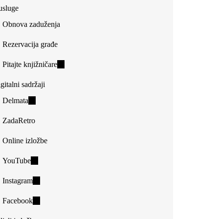
usluge
Obnova zaduženja
Rezervacija građe
Pitajte knjižničare
(link
is
gitalni sadržaji
external)
Delmata
(link
is
ZadaRetro
external)
Online izložbe
YouTube
(link
is
Instagram
(link
external)
is
Facebook
(link
external)
is