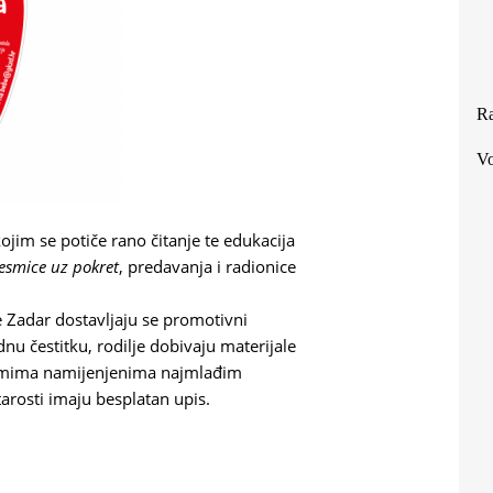
Ra
Vo
jim se potiče rano čitanje te edukacija
esmice uz pokret
, predavanja i radionice
 Zadar dostavljaju se promotivni
u čestitku, rodilje dobivaju materijale
gramima namijenjenima najmlađim
tarosti imaju besplatan upis.