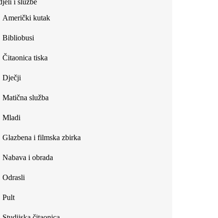
jeli i službe
external)
Američki kutak
Bibliobusi
Čitaonica tiska
Dječji
Matična služba
Mladi
Glazbena i filmska zbirka
Nabava i obrada
Odrasli
Pult
Studijska čitaonica