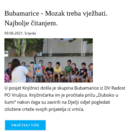
Bubamarice - Mozak treba vježbati.
Najbolje čitanjem.
09.06.2021. Srijeda
U posjet Knjižnici došla je skupina Bubamarice iz DV Radost
PO Vruljica. Knjižničarka im je pročitala priču „Duboko u
šumi“ nakon čega su zavirili na Dječji odjel pogledati
izložene crteže svojih prijatelja iz vrtića.
PROČITAJ VIŠE
O BUBAMARICE - MOZAK TREBA VJEŽBATI. NAJBO