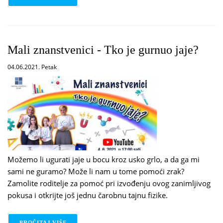
Mali znanstvenici - Tko je gurnuo jaje?
04.06.2021. Petak
Možemo li ugurati jaje u bocu kroz usko grlo, a da ga mi
sami ne guramo? Može li nam u tome pomoći zrak?
Zamolite roditelje za pomoć pri izvođenju ovog zanimljivog
pokusa i otkrijte još jednu čarobnu tajnu fizike.
PROČITAJ VIŠE
O MALI ZNANSTVENICI - TKO JE GURNUO JAJE?