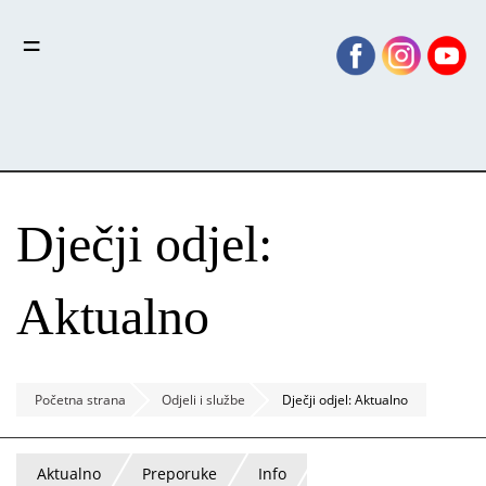
Skoči
Panel za upravljanje kolačićima
na
glavni
sadržaj
Dječji odjel:
Aktualno
Početna strana
Odjeli i službe
Dječji odjel: Aktualno
Aktualno
Preporuke
Info