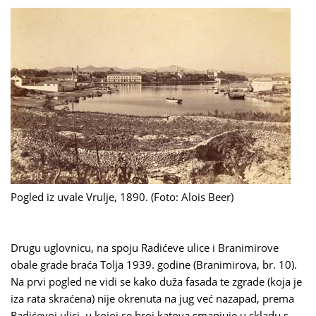
Pogled iz uvale Vrulje, 1890. (Foto: Alois Beer)
Drugu uglovnicu, na spoju Radićeve ulice i Branimirove
obale grade braća Tolja 1939. godine (Branimirova, br. 10).
Na prvi pogled ne vidi se kako duža fasada te zgrade (koja je
iza rata skraćena) nije okrenuta na jug već nazapad, prema
Radićevoj ulici, u kojoj se broj katova smanjuje u skladu s