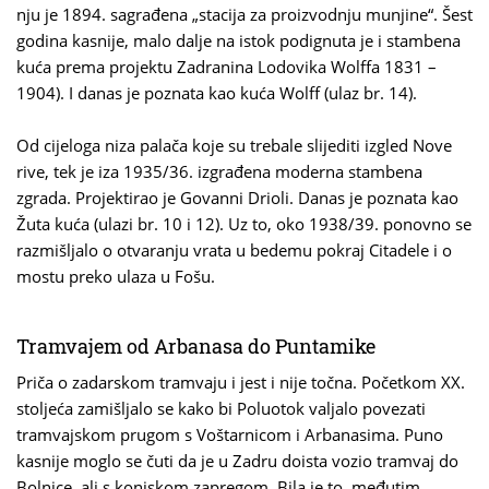
nju je 1894. sagrađena „stacija za proizvodnju munjine“. Šest
godina kasnije, malo dalje na istok podignuta je i stambena
kuća prema projektu Zadranina Lodovika Wolffa 1831 –
1904). I danas je poznata kao kuća Wolff (ulaz br. 14).
Od cijeloga niza palača koje su trebale slijediti izgled Nove
rive, tek je iza 1935/36. izgrađena moderna stambena
zgrada. Projektirao je Govanni Drioli. Danas je poznata kao
Žuta kuća (ulazi br. 10 i 12). Uz to, oko 1938/39. ponovno se
razmišljalo o otvaranju vrata u bedemu pokraj Citadele i o
mostu preko ulaza u Fošu.
Tramvajem od Arbanasa do Puntamike
Priča o zadarskom tramvaju i jest i nije točna. Početkom XX.
stoljeća zamišljalo se kako bi Poluotok valjalo povezati
tramvajskom prugom s Voštarnicom i Arbanasima. Puno
kasnije moglo se čuti da je u Zadru doista vozio tramvaj do
Bolnice, ali s konjskom zapregom. Bila je to, međutim,