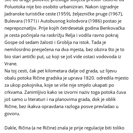
Poluotoka nije bio osobito urbaniziran. Nakon izgradnje
Jadranske turističke ceste (1959), željezničke pruge (1967),
Bulevara (1971) i Autobusnog kolodvora (1986) postao je
neprepoznatljiv. Prije kojih četrdesetak godina Benkovačka
je cesta počinjala na raskrižju Relja i vodila ravno pokraj
Gospe od sedam žalosti i Groblja na istok. Tada je
nemilosrdno presječena na dva mjesta, bez obzira što je to
bio stari antički put, uz koji se još vide ostaci vodovoda iz
Vrane.
Na toj cesti, čak pet kilometara dalje od grada, uz lijevu
obalu potoka Ričine gradska je uprava 1820. odredila mjesto
za ukop pokojnika, koje se više nije smjelo ukapati po
crkvama. Zanimljivo kako se izvorni naziv toga potoka čuva
još samo u literaturi i na planovima grada, dok je oblik
Ričine, bez ikakva opravdana razloga posve prevladao u
govoru.
Dakle, Ričina (a ne Ričine) znala je prije regulacije biti toliko