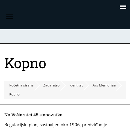
Skoči
Panel za upravljanje kolačićima
na
Toggle menu visibility
glavni
sadržaj
Kopno
Početna strana
Zadaretro
Identitet
Ars Memoriae
Kopno
Na Voštarnici 45 stanovnika
Regulacijski plan, sastavljen oko 1906, predviđao je