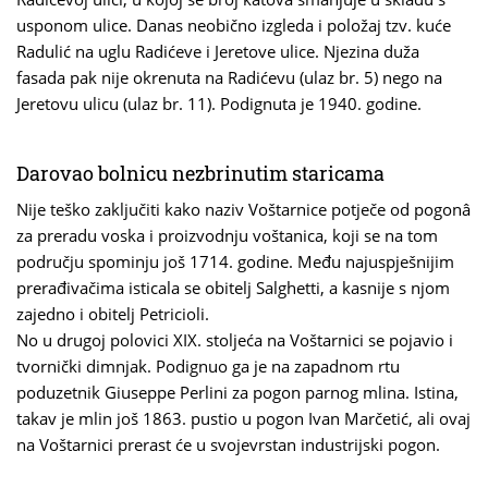
usponom ulice. Danas neobično izgleda i položaj tzv. kuće
Radulić na uglu Radićeve i Jeretove ulice. Njezina duža
fasada pak nije okrenuta na Radićevu (ulaz br. 5) nego na
Jeretovu ulicu (ulaz br. 11). Podignuta je 1940. godine.
Darovao bolnicu nezbrinutim staricama
Nije teško zaključiti kako naziv Voštarnice potječe od pogonâ
za preradu voska i proizvodnju voštanica, koji se na tom
području spominju još 1714. godine. Među najuspješnijim
prerađivačima isticala se obitelj Salghetti, a kasnije s njom
zajedno i obitelj Petricioli.
No u drugoj polovici XIX. stoljeća na Voštarnici se pojavio i
tvornički dimnjak. Podignuo ga je na zapadnom rtu
poduzetnik Giuseppe Perlini za pogon parnog mlina. Istina,
takav je mlin još 1863. pustio u pogon Ivan Marčetić, ali ovaj
na Voštarnici prerast će u svojevrstan industrijski pogon.