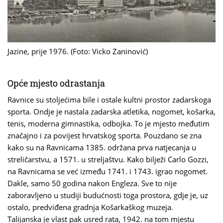
Jazine, prije 1976. (Foto: Vicko Zaninović)
Opće mjesto odrastanja
Ravnice su stoljećima bile i ostale kultni prostor zadarskoga
sporta. Ondje je nastala zadarska atletika, nogomet, košarka,
tenis, moderna gimnastika, odbojka. To je mjesto međutim
značajno i za povijest hrvatskog sporta. Pouzdano se zna
kako su na Ravnicama 1385. održana prva natjecanja u
streličarstvu, a 1571. u streljaštvu. Kako bilježi Carlo Gozzi,
na Ravnicama se već između 1741. i 1743. igrao nogomet.
Dakle, samo 50 godina nakon Engleza. Sve to nije
zaboravljeno u studiji budućnosti toga prostora, gdje je, uz
ostalo, predviđena gradnja Košarkaškog muzeja.
Talijanska je vlast pak usred rata, 1942. na tom mjestu