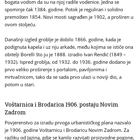
bogata vodom da su na njoj radile vodenice. Jedna se
spominje čak 1384. godine. Potok je reguliran i solidno
premošten 1854. Novi mosti sagrađen je 1902, a proširen u
ovom stoljeću.
Današnji izgled groblje je dobilo 1866. godine, kada je
podignuta kapela i uz nju arkade, među kojima se ističe ona
obitelji Borelli što ju je 1888. izradio Ivan Rendić (1849 –
1932). Ispred groblja, od 1932. do 1936. godine dodano je
prvo veliko proširenje s portalom, paviljonima i
mrtvačnicom, tako da se sada prvo ulazi u noviji dio, a
potom u stari.
Voštarnica i Brodarica 1906. postaju Novim
Zadrom
Povjerenstvo za izradu prvoga urbanističkog plana nazvalo
je 1906. godine Voštarnicu i Brodaricu Novim Zadrom. Za
razliku od Jazina, gdje se kanilo razvijati proizvodne pogone,