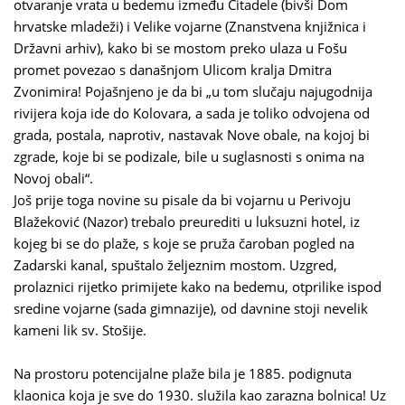
otvaranje vrata u bedemu između Citadele (bivši Dom
hrvatske mladeži) i Velike vojarne (Znanstvena knjižnica i
Državni arhiv), kako bi se mostom preko ulaza u Fošu
promet povezao s današnjom Ulicom kralja Dmitra
Zvonimira! Pojašnjeno je da bi „u tom slučaju najugodnija
rivijera koja ide do Kolovara, a sada je toliko odvojena od
grada, postala, naprotiv, nastavak Nove obale, na kojoj bi
zgrade, koje bi se podizale, bile u suglasnosti s onima na
Novoj obali“.
Još prije toga novine su pisale da bi vojarnu u Perivoju
Blažeković (Nazor) trebalo preurediti u luksuzni hotel, iz
kojeg bi se do plaže, s koje se pruža čaroban pogled na
Zadarski kanal, spuštalo željeznim mostom. Uzgred,
prolaznici rijetko primijete kako na bedemu, otprilike ispod
sredine vojarne (sada gimnazije), od davnine stoji nevelik
kameni lik sv. Stošije.
Na prostoru potencijalne plaže bila je 1885. podignuta
klaonica koja je sve do 1930. služila kao zarazna bolnica! Uz