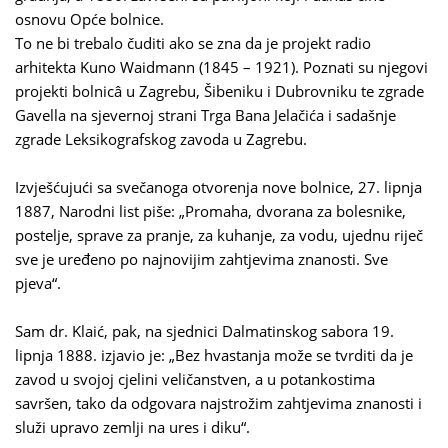
osnovu Opće bolnice.
To ne bi trebalo čuditi ako se zna da je projekt radio
arhitekta Kuno Waidmann (1845 – 1921). Poznati su njegovi
projekti bolnicâ u Zagrebu, Šibeniku i Dubrovniku te zgrade
Gavella na sjevernoj strani Trga Bana Jelačića i sadašnje
zgrade Leksikografskog zavoda u Zagrebu.
Izvješćujući sa svečanoga otvorenja nove bolnice, 27. lipnja
1887, Narodni list piše: „Promaha, dvorana za bolesnike,
postelje, sprave za pranje, za kuhanje, za vodu, ujednu riječ
sve je uređeno po najnovijim zahtjevima znanosti. Sve
pjeva“.
Sam dr. Klaić, pak, na sjednici Dalmatinskog sabora 19.
lipnja 1888. izjavio je: „Bez hvastanja može se tvrditi da je
zavod u svojoj cjelini veličanstven, a u potankostima
savršen, tako da odgovara najstrožim zahtjevima znanosti i
služi upravo zemlji na ures i diku“.