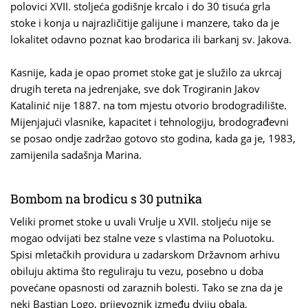
polovici XVII. stoljeća godišnje krcalo i do 30 tisuća grla
stoke i konja u najrazličitije galijune i manzere, tako da je
lokalitet odavno poznat kao brodarica ili barkanj sv. Jakova.
Kasnije, kada je opao promet stoke gat je služilo za ukrcaj
drugih tereta na jedrenjake, sve dok Trogiranin Jakov
Katalinić nije 1887. na tom mjestu otvorio brodogradilište.
Mijenjajući vlasnike, kapacitet i tehnologiju, brodograđevni
se posao ondje zadržao gotovo sto godina, kada ga je, 1983,
zamijenila sadašnja Marina.
Bombom na brodicu s 30 putnika
Veliki promet stoke u uvali Vrulje u XVII. stoljeću nije se
mogao odvijati bez stalne veze s vlastima na Poluotoku.
Spisi mletačkih providura u zadarskom Državnom arhivu
obiluju aktima što reguliraju tu vezu, posebno u doba
povećane opasnosti od zaraznih bolesti. Tako se zna da je
neki Bastian Logo, prijevoznik između dviju obala,