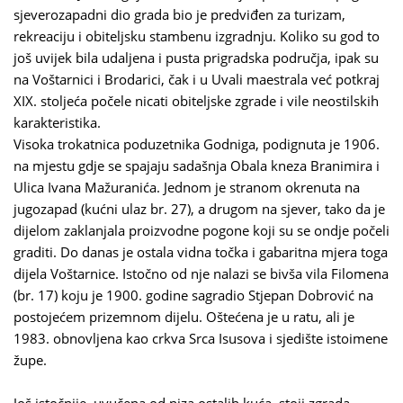
sjeverozapadni dio grada bio je predviđen za turizam,
rekreaciju i obiteljsku stambenu izgradnju. Koliko su god to
još uvijek bila udaljena i pusta prigradska područja, ipak su
na Voštarnici i Brodarici, čak i u Uvali maestrala već potkraj
XIX. stoljeća počele nicati obiteljske zgrade i vile neostilskih
karakteristika.
Visoka trokatnica poduzetnika Godniga, podignuta je 1906.
na mjestu gdje se spajaju sadašnja Obala kneza Branimira i
Ulica Ivana Mažuranića. Jednom je stranom okrenuta na
jugozapad (kućni ulaz br. 27), a drugom na sjever, tako da je
dijelom zaklanjala proizvodne pogone koji su se ondje počeli
graditi. Do danas je ostala vidna točka i gabaritna mjera toga
dijela Voštarnice. Istočno od nje nalazi se bivša vila Filomena
(br. 17) koju je 1900. godine sagradio Stjepan Dobrović na
postojećem prizemnom dijelu. Oštećena je u ratu, ali je
1983. obnovljena kao crkva Srca Isusova i sjedište istoimene
župe.