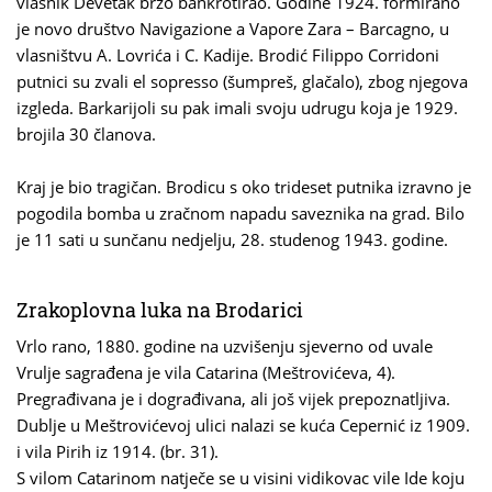
vlasnik Devetak brzo bankrotirao. Godine 1924. formirano
je novo društvo Navigazione a Vapore Zara – Barcagno, u
vlasništvu A. Lovrića i C. Kadije. Brodić Filippo Corridoni
putnici su zvali el sopresso (šumpreš, glačalo), zbog njegova
izgleda. Barkarijoli su pak imali svoju udrugu koja je 1929.
brojila 30 članova.
Kraj je bio tragičan. Brodicu s oko trideset putnika izravno je
pogodila bomba u zračnom napadu saveznika na grad. Bilo
je 11 sati u sunčanu nedjelju, 28. studenog 1943. godine.
Zrakoplovna luka na Brodarici
Vrlo rano, 1880. godine na uzvišenju sjeverno od uvale
Vrulje sagrađena je vila Catarina (Meštrovićeva, 4).
Pregrađivana je i dograđivana, ali još vijek prepoznatljiva.
Dublje u Meštrovićevoj ulici nalazi se kuća Cepernić iz 1909.
i vila Pirih iz 1914. (br. 31).
S vilom Catarinom natječe se u visini vidikovac vile Ide koju