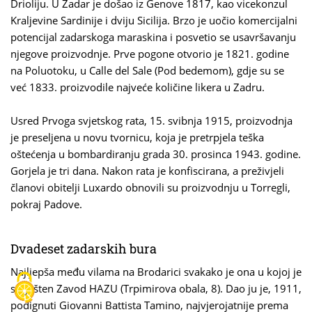
Drioliju. U Zadar je došao iz Genove 1817, kao vicekonzul
Kraljevine Sardinije i dviju Sicilija. Brzo je uočio komercijalni
potencijal zadarskoga maraskina i posvetio se usavršavanju
njegove proizvodnje. Prve pogone otvorio je 1821. godine
na Poluotoku, u Calle del Sale (Pod bedemom), gdje su se
već 1833. proizvodile najveće količine likera u Zadru.
Usred Prvoga svjetskog rata, 15. svibnja 1915, proizvodnja
je preseljena u novu tvornicu, koja je pretrpjela teška
oštećenja u bombardiranju grada 30. prosinca 1943. godine.
Gorjela je tri dana. Nakon rata je konfiscirana, a preživjeli
članovi obitelji Luxardo obnovili su proizvodnju u Torregli,
pokraj Padove.
Dvadeset zadarskih bura
Najljepša među vilama na Brodarici svakako je ona u kojoj je
smješten Zavod HAZU (Trpimirova obala, 8). Dao ju je, 1911,
podignuti Giovanni Battista Tamino, najvjerojatnije prema