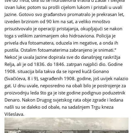
sve do Tivta, dva su se hidroaviona vratila u Zadar i sletjela
izvan luke; potom su prošli cijelom lukom i pristali u uvali
Jazine. Gotovo svo građanstvo promatralo je prekrasan let,
izveden brzinom od 90 km na sat, a veliko mnoštvo
prisustvovalo je operaciji pristajanja, okupljajući se nakon
toga s velikim zanimanjem oko hidroaviona. Policija je
privela dva fotoamatera, oduzela im negative, a onda ih
pustila. Ostalim fotoamaterima zabranjeno je snimati.“
Nekoć je uvala Jazine dopirala sve do današnjeg raskrižja
Relja, ali je od 1836. do 1846. zatrpan najplići dio. Godine
1908. situacija bila takva da se ispred kućâ Gonano
(Svačićeva, 8 i 9), sagrađenih 1908. godine, još uvijek nalazio
gat. U dnu uvale, neposredno na obali bilo je postrojenje za
proizvodnju leda što ga je iste godine podignuo poduzetnik
Denaro. Nakon Drugog svjetskog rata obje zgrade i ledana
našli su se daleko od obale, na sadašnjem Trgu kneza
Višeslava.