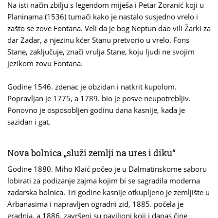
Na isti način zbilju s legendom miješa i Petar Zoranić koji u
Planinama (1536) tumači kako je nastalo susjedno vrelo i
zašto se zove Fontana. Veli da je bog Neptun dao vili Žarki za
dar Zadar, a njezinu kćer Stanu pretvorio u vrelo. Fons
Stane, zaključuje, znači vrulja Stane, koju ljudi ne svojim
jezikom zovu Fontana.
Godine 1546. zdenac je obzidan i natkrit kupolom.
Popravljan je 1775, a 1789. bio je posve neupotrebljiv.
Ponovno je osposobljen godinu dana kasnije, kada je
sazidan i gat.
Nova bolnica „služi zemlji na ures i diku“
Godine 1880. Miho Klaić počeo je u Dalmatinskome saboru
lobirati za podizanje zajma kojim bi se sagradila moderna
zadarska bolnica. Tri godine kasnije otkupljeno je zemljište u
Arbanasima i napravljen ogradni zid, 1885. počela je
gradnja, a 1886. završeni su paviljoni koji i danas čine