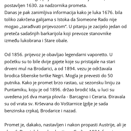
postavljen 1630. za nadzornika prometa.
Danas je pak zanimljiva informacija kako je luka 1676. bila
toliko zakrčena galijama s Istoka da Siomeone Rado nije
mogao „zarađivati prijevozom“. U pitanju je zacijelo jedan od
preteča sadašnjih barkarijola koji prevoze stanovnike
između lukobrana i Stare obale.
Od 1856. prijevoz je obavljao legendarni vaporetto. U
početku su to bile dvije gajete koje su pristajale na stari
drveni mul na Brodarici, a od 1894. vezu je održavala
brodica šibenske tvrtke Negri. Mogla je prevesti do 50
putnika. Kako je promet brzo rastao, uz sezonsku liniju za
Puntamiku, koju je od 1896. držao brodić Ida, u luci su
uvedena još dva manja plovila - Barcagno i Ceraria. Điravala
su od vrata sv. Krševana do Voštarnice (gdje je sada
benzinska crpka), Brodarice i nazad.
Promet je, dakako, nastavljen i nakon propasti Austrije, ali je