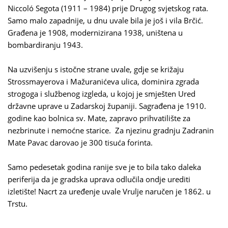
Niccoló Segota (1911 – 1984) prije Drugog svjetskog rata.
Samo malo zapadnije, u dnu uvale bila je još i vila Brčić.
Građena je 1908, modernizirana 1938, uništena u
bombardiranju 1943.
Na uzvišenju s istočne strane uvale, gdje se križaju
Strossmayerova i Mažuranićeva ulica, dominira zgrada
strogoga i službenog izgleda, u kojoj je smješten Ured
državne uprave u Zadarskoj županiji. Sagrađena je 1910.
godine kao bolnica sv. Mate, zapravo prihvatilište za
nezbrinute i nemoćne starice. Za njezinu gradnju Zadranin
Mate Pavac darovao je 300 tisuća forinta.
Samo pedesetak godina ranije sve je to bila tako daleka
periferija da je gradska uprava odlučila ondje urediti
izletište! Nacrt za uređenje uvale Vrulje naručen je 1862. u
Trstu.