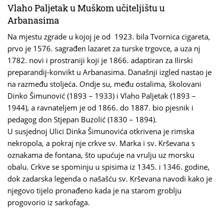
Vlaho Paljetak u Muškom učiteljištu u
Arbanasima
Na mjestu zgrade u kojoj je od 1923. bila Tvornica cigareta,
prvo je 1576. sagrađen lazaret za turske trgovce, a uza nj
1782. novi i prostraniji koji je 1866. adaptiran za Ilirski
preparandij-konvikt u Arbanasima. Današnji izgled nastao je
na razmeđu stoljeća. Ondje su, među ostalima, školovani
Dinko Šimunović (1893 – 1933) i Vlaho Paljetak (1893 –
1944), a ravnateljem je od 1866. do 1887. bio pjesnik i
pedagog don Stjepan Buzolić (1830 – 1894).
U susjednoj Ulici Dinka Šimunovića otkrivena je rimska
nekropola, a pokraj nje crkve sv. Marka i sv. Krševana s
oznakama de fontana, što upućuje na vrulju uz morsku
obalu. Crkve se spominju u spisima iz 1345. i 1346. godine,
dok zadarska legenda o našašću sv. Krševana navodi kako je
njegovo tijelo pronađeno kada je na starom groblju
progovorio iz sarkofaga.