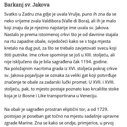
Barkanj sv. Jakova
Svatko u Zadru zna gdje je uvala Vrulje, puno ih zna da se
neko vrijeme zvala Valdibora (Valle di Bora), ali ih je malo
koji znaju da je njezino najstarije ime uvala sv. Jakova.
Nastalo je prema istoimenoj crkvi što je od davnine stajala
na rtu zapadne obale, svjedočeći kako se s toga mjesta
kretalo na dug put, za što se trebalo zavjetovati svecu koji
štiti putnike. Ime crkve spominje se još u XIII. stoljeću, ali
nije isključeno da je bila sagrađena čak 1194. godine.
Na položajnim nacrtima grada iz XVI. stoljeća pokraj crkve
sv. Jakova pojavljuje se oznaka za veliki gat koji potvrđuje
značenje te obale za zadarski lučki promet. U XVII. i XVIII.
stoljeću, pak, to mjesto postaje poznato kao krcalište stoke
koja je iz Bosne i Like transportirana u Veneciju.
Na obali je sagrađen prostran eliptični tor, a od 1729.
postojao je poseban gat točno na mjestu sadašnje upravne
zgrade Marine. Zna se kako se ondje, primjerice, u prvoj