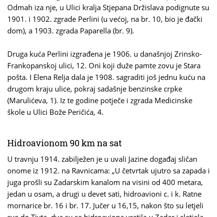
Odmah iza nje, u Ulici kralja Stjepana Držislava podignute su
1901. i 1902. zgrade Perlini (u većoj, na br. 10, bio je đački
dom), a 1903. zgrada Paparella (br. 9).
Druga kuća Perlini izgrađena je 1906. u današnjoj Zrinsko-
Frankopanskoj ulici, 12. Oni koji duže pamte zovu je Stara
pošta. I Elena Relja dala je 1908. sagraditi još jednu kuću na
drugom kraju ulice, pokraj sadašnje benzinske crpke
(Marulićeva, 1). Iz te godine potječe i zgrada Medicinske
škole u Ulici Bože Peričića, 4.
Hidroavionom 90 km na sat
U travnju 1914. zabilježen je u uvali Jazine događaj sličan
onome iz 1912. na Ravnicama: „U četvrtak ujutro sa zapada i
juga prošli su Zadarskim kanalom na visini od 400 metara,
jedan u osam, a drugi u devet sati, hidroavioni c. i k. Ratne
mornarice br. 16 i br. 17. Jučer u 16,15, nakon što su letjeli