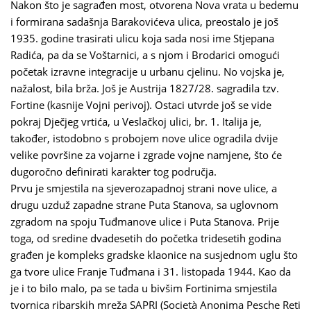
Nakon što je sagrađen most, otvorena Nova vrata u bedemu
i formirana sadašnja Barakovićeva ulica, preostalo je još
1935. godine trasirati ulicu koja sada nosi ime Stjepana
Radića, pa da se Voštarnici, a s njom i Brodarici omogući
početak izravne integracije u urbanu cjelinu. No vojska je,
nažalost, bila brža. Još je Austrija 1827/28. sagradila tzv.
Fortine (kasnije Vojni perivoj). Ostaci utvrde još se vide
pokraj Dječjeg vrtića, u Veslačkoj ulici, br. 1. Italija je,
također, istodobno s probojem nove ulice ogradila dvije
velike površine za vojarne i zgrade vojne namjene, što će
dugoročno definirati karakter tog područja.
Prvu je smjestila na sjeverozapadnoj strani nove ulice, a
drugu uzduž zapadne strane Puta Stanova, sa uglovnom
zgradom na spoju Tuđmanove ulice i Puta Stanova. Prije
toga, od sredine dvadesetih do početka tridesetih godina
građen je kompleks gradske klaonice na susjednom uglu što
ga tvore ulice Franje Tuđmana i 31. listopada 1944. Kao da
je i to bilo malo, pa se tada u bivšim Fortinima smjestila
tvornica ribarskih mreža SAPRI (Società Anonima Pesche Reti