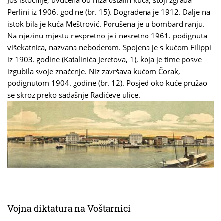
Još istočnije, uvučena od niza ostalih kuća, stoji zgrada
Perlini iz 1906. godine (br. 15). Dograđena je 1912. Dalje na
istok bila je kuća Meštrović. Porušena je u bombardiranju.
Na njezinu mjestu nespretno je i nesretno 1961. podignuta
višekatnica, nazvana neboderom. Spojena je s kućom Filippi
iz 1903. godine (Katalinića Jeretova, 1), koja je time posve
izgubila svoje značenje. Niz završava kućom Čorak,
podignutom 1904. godine (br. 12). Posjed oko kuće pružao
se skroz preko sadašnje Radićeve ulice.
Vojna diktatura na Voštarnici