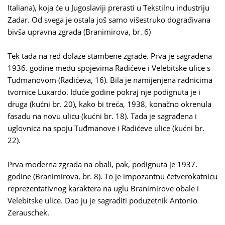
Italiana), koja će u Jugoslaviji prerasti u Tekstilnu industriju
Zadar. Od svega je ostala još samo višestruko dograđivana
bivša upravna zgrada (Branimirova, br. 6)
Tek tada na red dolaze stambene zgrade. Prva je sagrađena
1936. godine među spojevima Radićeve i Velebitske ulice s
Tuđmanovom (Radićeva, 16). Bila je namijenjena radnicima
tvornice Luxardo. Iduće godine pokraj nje podignuta je i
druga (kućni br. 20), kako bi treća, 1938, konačno okrenula
fasadu na novu ulicu (kućni br. 18). Tada je sagrađena i
uglovnica na spoju Tuđmanove i Radićeve ulice (kućni br.
22).
Prva moderna zgrada na obali, pak, podignuta je 1937.
godine (Branimirova, br. 8). To je impozantnu četverokatnicu
reprezentativnog karaktera na uglu Branimirove obale i
Velebitske ulice. Dao ju je sagraditi poduzetnik Antonio
Zerauschek.