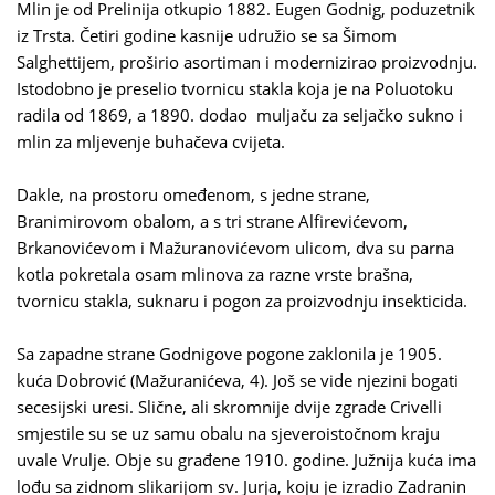
Mlin je od Prelinija otkupio 1882. Eugen Godnig, poduzetnik
iz Trsta. Četiri godine kasnije udružio se sa Šimom
Salghettijem, proširio asortiman i modernizirao proizvodnju.
Istodobno je preselio tvornicu stakla koja je na Poluotoku
radila od 1869, a 1890. dodao muljaču za seljačko sukno i
mlin za mljevenje buhačeva cvijeta.
Dakle, na prostoru omeđenom, s jedne strane,
Branimirovom obalom, a s tri strane Alfirevićevom,
Brkanovićevom i Mažuranovićevom ulicom, dva su parna
kotla pokretala osam mlinova za razne vrste brašna,
tvornicu stakla, suknaru i pogon za proizvodnju insekticida.
Sa zapadne strane Godnigove pogone zaklonila je 1905.
kuća Dobrović (Mažuranićeva, 4). Još se vide njezini bogati
secesijski uresi. Slične, ali skromnije dvije zgrade Crivelli
smjestile su se uz samu obalu na sjeveroistočnom kraju
uvale Vrulje. Obje su građene 1910. godine. Južnija kuća ima
lođu sa zidnom slikarijom sv. Jurja, koju je izradio Zadranin