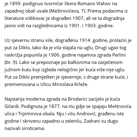
je 1899. podignuo tvorničar likera Romano Vlahov na
zapadnoj obali uvale (Meštrovićeva, 7). Prema podacima iz
literature vidikovac je dograđen 1907, ali se ta dogradnja
jasno vidi na razglednicama iz 1901. i 1903. godine.
Uz sjevernu stranu vile, dograđenu 1914. godine, prolazio je
put za Diklo, tako da je vila stajala na uglu. Drugi ugao tog
raskrižja popunila je 1906. godine najamna zgrada Perlini
(br. 9). Lako se prepoznaje po balkonima na zasječenom
južnom kutu koji izgleda nelogično jer kuća više nije uglu.
Put za Diklo premješten je sjevernije, s druge strane kuće, i
preimenovana u Ulicu Miroslava Krleže.
Najstarija moderna zgrada na Brodarici zacijelo je kuća
Gilardi. Podignuta je 1877. na rtu gdje se spajaju Meštrovića
ulica i Trpimirova obala. Nju i vilu Andrović, građenu iste
godine i skrivenu zapadno u zelenilu, Zadrani su dugo
nazivali siroticama.