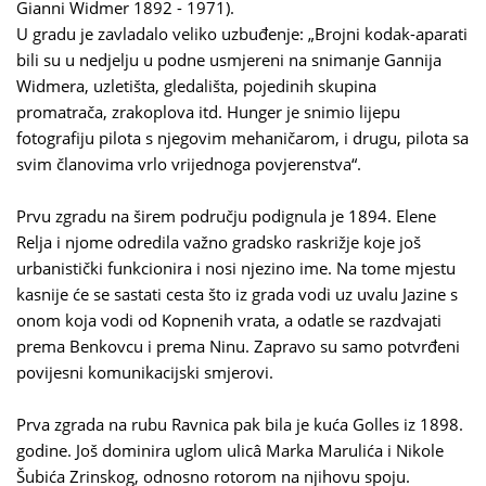
Gianni Widmer 1892 - 1971).
U gradu je zavladalo veliko uzbuđenje: „Brojni kodak-aparati
bili su u nedjelju u podne usmjereni na snimanje Gannija
Widmera, uzletišta, gledališta, pojedinih skupina
promatrača, zrakoplova itd. Hunger je snimio lijepu
fotografiju pilota s njegovim mehaničarom, i drugu, pilota sa
svim članovima vrlo vrijednoga povjerenstva“.
Prvu zgradu na širem području podignula je 1894. Elene
Relja i njome odredila važno gradsko raskrižje koje još
urbanistički funkcionira i nosi njezino ime. Na tome mjestu
kasnije će se sastati cesta što iz grada vodi uz uvalu Jazine s
onom koja vodi od Kopnenih vrata, a odatle se razdvajati
prema Benkovcu i prema Ninu. Zapravo su samo potvrđeni
povijesni komunikacijski smjerovi.
Prva zgrada na rubu Ravnica pak bila je kuća Golles iz 1898.
godine. Još dominira uglom ulicâ Marka Marulića i Nikole
Šubića Zrinskog, odnosno rotorom na njihovu spoju.