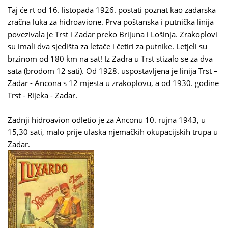
Taj će rt od 16. listopada 1926. postati poznat kao zadarska
zračna luka za hidroavione. Prva poštanska i putnička linija
povezivala je Trst i Zadar preko Brijuna i Lošinja. Zrakoplovi
su imali dva sjedišta za letače i četiri za putnike. Letjeli su
brzinom od 180 km na sat! Iz Zadra u Trst stizalo se za dva
sata (brodom 12 sati). Od 1928. uspostavljena je linija Trst –
Zadar - Ancona s 12 mjesta u zrakoplovu, a od 1930. godine
Trst - Rijeka - Zadar.
Zadnji hidroavion odletio je za Anconu 10. rujna 1943, u
15,30 sati, malo prije ulaska njemačkih okupacijskih trupa u
Zadar.