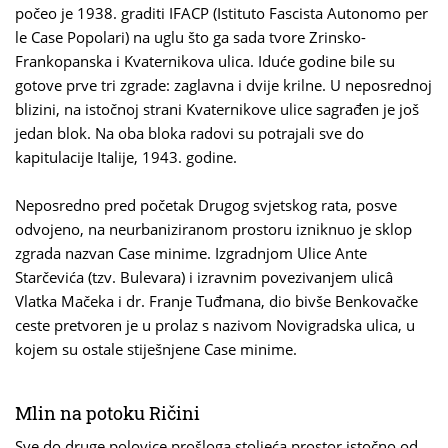
počeo je 1938. graditi IFACP (Istituto Fascista Autonomo per
le Case Popolari) na uglu što ga sada tvore Zrinsko-
Frankopanska i Kvaternikova ulica. Iduće godine bile su
gotove prve tri zgrade: zaglavna i dvije krilne. U neposrednoj
blizini, na istočnoj strani Kvaternikove ulice sagrađen je još
jedan blok. Na oba bloka radovi su potrajali sve do
kapitulacije Italije, 1943. godine.
Neposredno pred početak Drugog svjetskog rata, posve
odvojeno, na neurbaniziranom prostoru izniknuo je sklop
zgrada nazvan Case minime. Izgradnjom Ulice Ante
Starčevića (tzv. Bulevara) i izravnim povezivanjem ulicâ
Vlatka Mačeka i dr. Franje Tuđmana, dio bivše Benkovačke
ceste pretvoren je u prolaz s nazivom Novigradska ulica, u
kojem su ostale stiješnjene Case minime.
Mlin na potoku Ričini
Sve do druge polovice prošloga stoljeća prostor istočno od