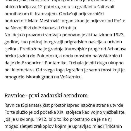
obična kočija za 12 putnika, koju su građani u šali zvali
omnibusom ili tramvajem. Ondašnji prijevoznički
poduzetnik Mate Meštrović organizirao je prijevoz od Pošte
na Novoj Rivi do Arbanasa i Groblja.
No ideja o pravom tramvaju ponovno je aktualizirana 1923.
godine, kao poticaj integraciji prigradskih naselja u urbanu
cjelinu. Predložena je gradnja tramvajske pruge od Arbanasa
preko Jazina do Poluotoka, a onda mostom na Voštarnicu i
dalje do Brodarice i Puntamike. Trebala je biti duga ukupno
pet kilometara. Od svega toga izgrađen je samo most koji je
omogućio iskorak grada na Voštarnicu.
Ravnice - prvi zadarski aerodrom
Ravnice (Spianata), čist prostor ispred istočne strane utvrde
Forte služio je od početka XIX. stoljeća kao vojno vježbalište.
Još je u svibnju 1912. bilo toliko prostrano da je na nj
mogao sletjeti zrakoplov kojim je upravljao mladi Tršćanin