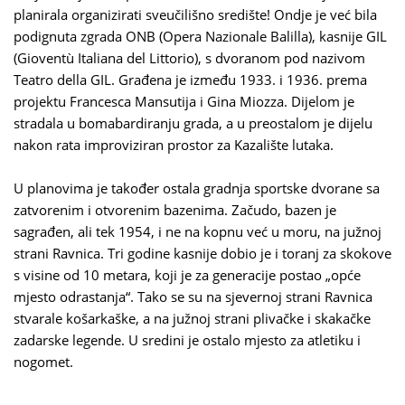
planirala organizirati sveučilišno središte! Ondje je već bila
podignuta zgrada ONB (Opera Nazionale Balilla), kasnije GIL
(Gioventù Italiana del Littorio), s dvoranom pod nazivom
Teatro della GIL. Građena je između 1933. i 1936. prema
projektu Francesca Mansutija i Gina Miozza. Dijelom je
stradala u bomabardiranju grada, a u preostalom je dijelu
nakon rata improviziran prostor za Kazalište lutaka.
U planovima je također ostala gradnja sportske dvorane sa
zatvorenim i otvorenim bazenima. Začudo, bazen je
sagrađen, ali tek 1954, i ne na kopnu već u moru, na južnoj
strani Ravnica. Tri godine kasnije dobio je i toranj za skokove
s visine od 10 metara, koji je za generacije postao „opće
mjesto odrastanja“. Tako se su na sjevernoj strani Ravnica
stvarale košarkaške, a na južnoj strani plivačke i skakačke
zadarske legende. U sredini je ostalo mjesto za atletiku i
nogomet.