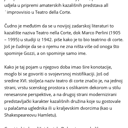
udjela u pripremi amaterskih kazališnih predstava all
´improvvisio u Teatro della Corte.
Čudno je međutim da se u novijoj zadarskoj literaturi to
kazalište naziva Teatro nella Corte, dok Marco Perlini (1905
– 1995) u studiji iz 1942. piše kako je to bio teatrino di corte.
Još je čudnije da se o njemu ne zna ništa više od onoga što
spominje Gozzi, a on spominje samo ime.
Kako je taj pojam u njegovo doba imao šire konotacije,
moglo bi se govoriti o svojevrsnoj mistifikaciji. Još od
sredine XVI. stoljeća naziv teatro di corte značio je, na jednoj
strani, vrstu scenskog prostora s oslikanim dekorom u stilu
renesansne perspektive, a na drugoj strani modernizirani
predstavljački karakter kazališnih družina koje su gostovale
u palačama uglednika ili u kraljevskim dvorcima (kao u
Shakespeareovu Hamletu).