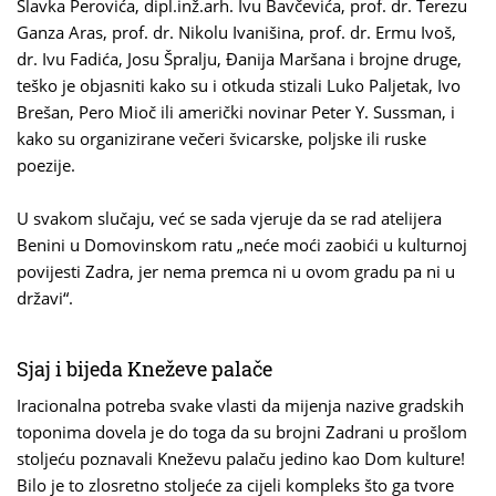
Slavka Perovića, dipl.inž.arh. Ivu Bavčevića, prof. dr. Terezu
Ganza Aras, prof. dr. Nikolu Ivanišina, prof. dr. Ermu Ivoš,
dr. Ivu Fadića, Josu Špralju, Đanija Maršana i brojne druge,
teško je objasniti kako su i otkuda stizali Luko Paljetak, Ivo
Brešan, Pero Mioč ili američki novinar Peter Y. Sussman, i
kako su organizirane večeri švicarske, poljske ili ruske
poezije.
U svakom slučaju, već se sada vjeruje da se rad atelijera
Benini u Domovinskom ratu „neće moći zaobići u kulturnoj
povijesti Zadra, jer nema premca ni u ovom gradu pa ni u
državi“.
Sjaj i bijeda Kneževe palače
Iracionalna potreba svake vlasti da mijenja nazive gradskih
toponima dovela je do toga da su brojni Zadrani u prošlom
stoljeću poznavali Kneževu palaču jedino kao Dom kulture!
Bilo je to zlosretno stoljeće za cijeli kompleks što ga tvore