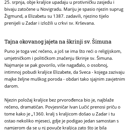
25. srpnja, obje kraljice upadaju u protivničku zasjedu i
bivaju zatočene u Novigradu. Mariju je spasio njezin suprug
Žigmund, a Elizabetu su 1387. zadavili, njezino tijelo
prenijeli u Zadar i izložili u crkvi sv. Krševana.
Tajna okovanog jajeta na škrinji sv. Šimuna
Puno je toga već rečeno, a još se ima što reći o religijskom,
umjetničkom i političkom značenju škrinje sv. Šimuna.
Najmanje se pak govorilo, više nagađalo, o osobnoj,
intimnoj pobudi kraljice Elizabete, da Sveca - kojega zazivaju
majke željne muškog poroda - obdari tako sjajnim zavjetnim
darom.
Njezin položaj kraljice bez prvorođenca bio je, najblaže
rečeno, dramatičan. Povjesničar Ivan Lučić prenosi priču o
tome kako je „1360. kralj s kraljicom došao u Zadar i tu
ostao nekoliko mjeseci, gdje je podigao jedan samostan s
namjerom da se u nj povuče kraljica zato što je bila