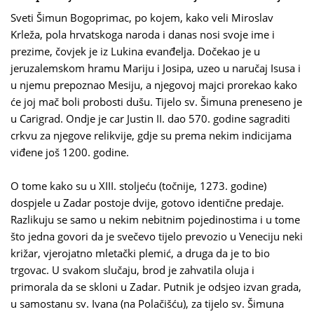
Sveti Šimun Bogoprimac, po kojem, kako veli Miroslav
Krleža, pola hrvatskoga naroda i danas nosi svoje ime i
prezime, čovjek je iz Lukina evanđelja. Dočekao je u
jeruzalemskom hramu Mariju i Josipa, uzeo u naručaj Isusa i
u njemu prepoznao Mesiju, a njegovoj majci prorekao kako
će joj mač boli probosti dušu. Tijelo sv. Šimuna preneseno je
u Carigrad. Ondje je car Justin II. dao 570. godine sagraditi
crkvu za njegove relikvije, gdje su prema nekim indicijama
viđene još 1200. godine.
O tome kako su u XIII. stoljeću (točnije, 1273. godine)
dospjele u Zadar postoje dvije, gotovo identične predaje.
Razlikuju se samo u nekim nebitnim pojedinostima i u tome
što jedna govori da je svečevo tijelo prevozio u Veneciju neki
križar, vjerojatno mletački plemić, a druga da je to bio
trgovac. U svakom slučaju, brod je zahvatila oluja i
primorala da se skloni u Zadar. Putnik je odsjeo izvan grada,
u samostanu sv. Ivana (na Polačišću), za tijelo sv. Šimuna