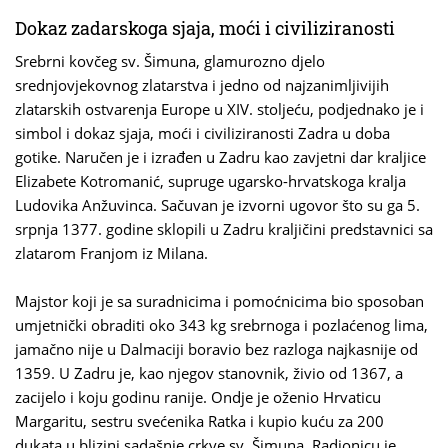
Dokaz zadarskoga sjaja, moći i civiliziranosti
Srebrni kovčeg sv. Šimuna, glamurozno djelo
srednjovjekovnog zlatarstva i jedno od najzanimljivijih
zlatarskih ostvarenja Europe u XIV. stoljeću, podjednako je i
simbol i dokaz sjaja, moći i civiliziranosti Zadra u doba
gotike. Naručen je i izrađen u Zadru kao zavjetni dar kraljice
Elizabete Kotromanić, supruge ugarsko-hrvatskoga kralja
Ludovika Anžuvinca. Sačuvan je izvorni ugovor što su ga 5.
srpnja 1377. godine sklopili u Zadru kraljičini predstavnici sa
zlatarom Franjom iz Milana.
Majstor koji je sa suradnicima i pomoćnicima bio sposoban
umjetnički obraditi oko 343 kg srebrnoga i pozlaćenog lima,
jamačno nije u Dalmaciji boravio bez razloga najkasnije od
1359. U Zadru je, kao njegov stanovnik, živio od 1367, a
zacijelo i koju godinu ranije. Ondje je oženio Hrvaticu
Margaritu, sestru svećenika Ratka i kupio kuću za 200
dukata u blizini sadašnje crkve sv. Šimuna. Radionicu je