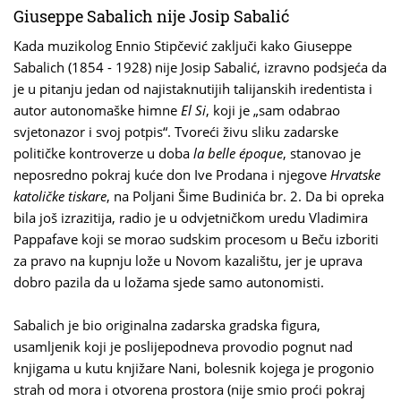
Giuseppe Sabalich nije Josip Sabalić
Kada muzikolog Ennio Stipčević zaključi kako Giuseppe
Sabalich (1854 - 1928) nije Josip Sabalić, izravno podsjeća da
je u pitanju jedan od najistaknutijih talijanskih iredentista i
autor autonomaške himne
El Si
, koji je „sam odabrao
svjetonazor i svoj potpis“. Tvoreći živu sliku zadarske
političke kontroverze u doba
la belle époque
, stanovao je
neposredno pokraj kuće don Ive Prodana i njegove
Hrvatske
katoličke tiskare
, na Poljani Šime Budinića br. 2. Da bi opreka
bila još izrazitija, radio je u odvjetničkom uredu Vladimira
Pappafave koji se morao sudskim procesom u Beču izboriti
za pravo na kupnju lože u Novom kazalištu, jer je uprava
dobro pazila da u ložama sjede samo autonomisti.
Sabalich je bio originalna zadarska gradska figura,
usamljenik koji je poslijepodneva provodio pognut nad
knjigama u kutu knjižare Nani, bolesnik kojega je progonio
strah od mora i otvorena prostora (nije smio proći pokraj