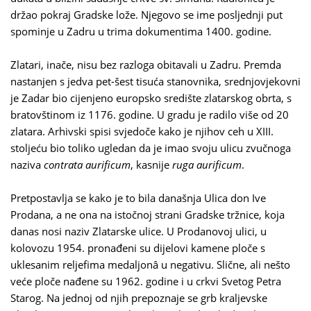
držao pokraj Gradske lože. Njegovo se ime posljednji put
spominje u Zadru u trima dokumentima 1400. godine.
Zlatari, inače, nisu bez razloga obitavali u Zadru. Premda
nastanjen s jedva pet-šest tisuća stanovnika, srednjovjekovni
je Zadar bio cijenjeno europsko središte zlatarskog obrta, s
bratovštinom iz 1176. godine. U gradu je radilo više od 20
zlatara. Arhivski spisi svjedoče kako je njihov ceh u XIII.
stoljeću bio toliko ugledan da je imao svoju ulicu zvučnoga
naziva
contrata aurificum
, kasnije
ruga aurificum
.
Pretpostavlja se kako je to bila današnja Ulica don Ive
Prodana, a ne ona na istočnoj strani Gradske tržnice, koja
danas nosi naziv Zlatarske ulice. U Prodanovoj ulici, u
kolovozu 1954. pronađeni su dijelovi kamene ploče s
uklesanim reljefima medaljonâ u negativu. Slične, ali nešto
veće ploče nađene su 1962. godine i u crkvi Svetog Petra
Starog. Na jednoj od njih prepoznaje se grb kraljevske