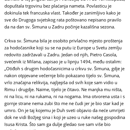
dopuštala trgovinu bez plaćanja nameta. Povlasticu je
dokinula tek francuska vlast. Također je zanimljivo kako je
sve do Drugoga svjetskog rata poštovano nepisano pravilo
da na dan sv. Šimuna u Zadru počinje kazališna sezona.
Crkva sv. Šimuna bila je osobito privlačno mjesto proštenja
za hodočasnike koji su se na putu iz Europe u Svetu zemlju
redovito zadržavali u Zadru. Jedan od njih, Pietro Casola,
svećenik iz Milana, zapisao je u lipnju 1494, među ostalim:
„Otiđoh s drugim hodočasnicima u crkvu sv. Šimuna, gdje je
nakon otpjevane večernje bilo pokazano tijelo sv. Šimuna,
vrlo značajna relikvija, najljepša od svih koje sam vidio u
Rimu i drugdje. Naime, tijelo je čitavo. Ne manjka mu ništa,
ni na licu, ni na rukama, ni na nogama. Ima otvorena usta i s
gornje strane nema zubi što me ne čudi jer je bio star kad je
umro. On je taj kojemu je Duh sveti objavio da neće umrijeti
dok ne vidi Božjeg sina i koji je uzeo u ruke našeg gospodina
Isusa Krista. Što sam ga dulje gledao sve sam više bio