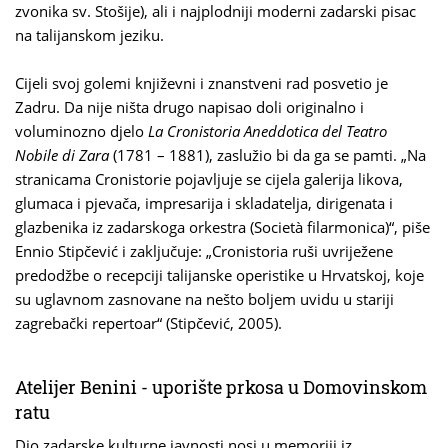
zvonika sv. Stošije), ali i najplodniji moderni zadarski pisac
na talijanskom jeziku.
Cijeli svoj golemi književni i znanstveni rad posvetio je
Zadru. Da nije ništa drugo napisao doli originalno i
voluminozno djelo
La Cronistoria Aneddotica del Teatro
Nobile di Zara
(1781 – 1881), zaslužio bi da ga se pamti. „Na
stranicama Cronistorie pojavljuje se cijela galerija likova,
glumaca i pjevača, impresarija i skladatelja, dirigenata i
glazbenika iz zadarskoga orkestra (Società filarmonica)“, piše
Ennio Stipčević i zaključuje: „Cronistoria ruši uvriježene
predodžbe o recepciji talijanske operistike u Hrvatskoj, koje
su uglavnom zasnovane na nešto boljem uvidu u stariji
zagrebački repertoar“ (Stipčević, 2005).
Atelijer Benini - uporište prkosa u Domovinskom
ratu
Dio zadarske kulturne javnosti nosi u memoriji iz