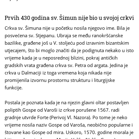
Prvih 430 godina sv. Šimun nije bio u svojoj crkvi
Crkva sv. Šimuna nije u početku nosila njegovo ime. Bila je
posvećena sv. Stjepanu. Ubraja se među ranokršćanske
bazilike, građene još u V. stoljeću pod izravnim bizantskim
utjecajem, što bi moglo značiti da je podignuta nekako u isto
vrijeme kada je u neposrednoj blizini, pokraj antičkih
gradskih vrata građena crkva sv. Petra od argata. Jedina je
crkva u Dalmaciji iz toga vremena koja nikada nije
promijenila izvornu prostornu strukturu i liturgijske
funkcije.
Postala je poznata kada je na njezin glavni oltar postavljen
poliptih Gospe od Varoši iz crkve porušene 1567. radi
gradnje utvrde Forte (Perivoj Vl. Nazora). Po tome je neko
vrijeme nosila naziv Gospe od Varoša, neobično popularne i
štovane kao Gospe od mira. Uskoro, 1570. godine morala je