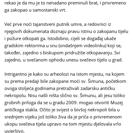
rekao je da mu je to nenadano preminuli brat, i privremeno
ga zakopao u samostanski vrt.
Već prve noći tajanstveni putnik umre, a redovnici iz
njegovih dokumenata doznaju pravu istinu o zakopanu tijelu
i požure otkopati ga. Istodobno, cijeli se događaj ukaže
gradskim rektorima u snu (ondašnjem videolinku) koji se,
također, zajedno s biskupom pridružiše otkopavanju. Svi
zajedno, u svečanom ophodu unesu svečevo tijelo u grad.
Intrigantno je kako su arheolozi na istom mjestu, na kojem
su prema predaji bile zakopane moći sv. Šimuna, početkom
ovoga stoljeća godinama pretraživali zadarsku antičku
nekropolu. Nisu našli ništa slično sv. Šimunu, ali jesu toliko
grobnih priloga da se u gradu 2009. mogao otvoriti Muzej
antičkoga stakla. Očito je svijest o bivšoj nekropoli bila u
srednjem vijeku još toliko živa da je priča o privremenom
ukopu svečeva tijela upravo na tom mjestu djelovala vrlo
uvjerljivo.