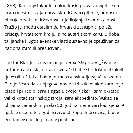
1893). Kao najistaknutiji dalmatinski pravaš, uvijek je na
prvo mjesto stavljao hrvatsko državno pitanje, odnosno
pitanje hrvatske državnosti, ujedinjenja i samostalnosti.
Tražio je, među ostalim da hrvatski zastupnici polažu
prisegu hrvatskom kralju, a ne austrijskom caru. U doba
talijanske i jugoslavenske vlasti sustavno je optuživan za
nacionalizam ili prešućivan.
Doktor Blaž Jurišić zapisao je u
Hrvatskoj reviji
: „Živio je
potpuno asketski, upravo svetački i nije si priuštio nikakvih
tjelesnih užitaka. Radio je kao crv oskudijevajući u svemu.
Bilo je često da su njegove novine izlazile ovako: sam ih je
pisao i priredio, sam slagao u svojoj tiskari, sam okretao
veliki kotač starinskog stroja, sam ekspedirao. Vukao se
ulicama zadarskim preko 50 godina, nemoćan kao sjena. A
ipak je ušao u 81. godinu života! Poput Starčevića, bio je
Prodan više učitelj, manje političar“.