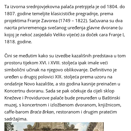
Ta izvorna srednjovjekovna palača pretrpjela je od 1804. do
1807. godine temeljite klasicističke pregradnje, prema
projektima Franje Zavorea (1749 – 1822). Sačuvana su dva
nacrta privremenoga svečanog uređenja glavne dvorane (u
kojoj je nekoć zasjedalo Veliko vijeće) za doček cara Franje I,
1818. godine.
Čini se međutim kako su izvedbe kazališnih predstava u tom
prostoru tijekom XVI. i XVIII. stoljeća ipak imale veći
simbolični učinak na njegovo oblikovanje. Definitivno je
uređen u drugoj polovici XIX. stoljeća prema uzoru na
ondašnje Novo kazalište, a sto godina kasnije preinačen u
Koncertnu dvoranu. Sada se pak očekuje da cijeli sklop
Kneževe i Providurove palače bude preuređen u Baštinski
muzej, s koncertnom i izložbenom dvoranom, knjižnicom,
caffe-barom
Braća Brkan
, restoranom i drugim pratećim
sadržajima.