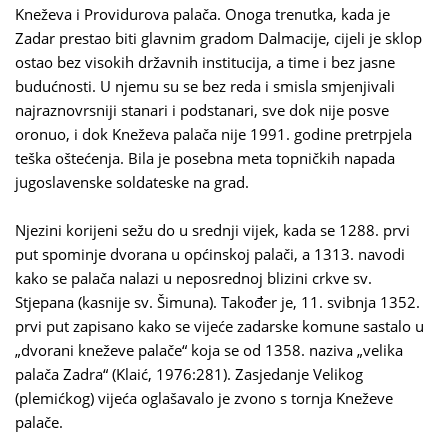
Kneževa i Providurova palača. Onoga trenutka, kada je
Zadar prestao biti glavnim gradom Dalmacije, cijeli je sklop
ostao bez visokih državnih institucija, a time i bez jasne
budućnosti. U njemu su se bez reda i smisla smjenjivali
najraznovrsniji stanari i podstanari, sve dok nije posve
oronuo, i dok Kneževa palača nije 1991. godine pretrpjela
teška oštećenja. Bila je posebna meta topničkih napada
jugoslavenske soldateske na grad.
Njezini korijeni sežu do u srednji vijek, kada se 1288. prvi
put spominje dvorana u općinskoj palači, a 1313. navodi
kako se palača nalazi u neposrednoj blizini crkve sv.
Stjepana (kasnije sv. Šimuna). Također je, 11. svibnja 1352.
prvi put zapisano kako se vijeće zadarske komune sastalo u
„dvorani kneževe palače“ koja se od 1358. naziva „velika
palača Zadra“ (Klaić, 1976:281). Zasjedanje Velikog
(plemićkog) vijeća oglašavalo je zvono s tornja Kneževe
palače.