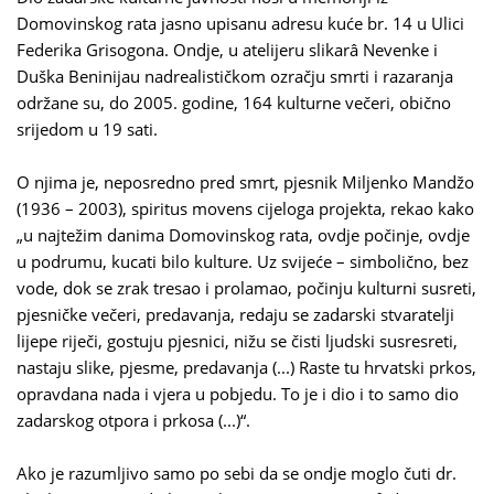
Domovinskog rata jasno upisanu adresu kuće br. 14 u Ulici
Federika Grisogona. Ondje, u atelijeru slikarâ Nevenke i
Duška Beninijau nadrealističkom ozračju smrti i razaranja
održane su, do 2005. godine, 164 kulturne večeri, obično
srijedom u 19 sati.
O njima je, neposredno pred smrt, pjesnik Miljenko Mandžo
(1936 – 2003), spiritus movens cijeloga projekta, rekao kako
„u najtežim danima Domovinskog rata, ovdje počinje, ovdje
u podrumu, kucati bilo kulture. Uz svijeće – simbolično, bez
vode, dok se zrak tresao i prolamao, počinju kulturni susreti,
pjesničke večeri, predavanja, redaju se zadarski stvaratelji
lijepe riječi, gostuju pjesnici, nižu se čisti ljudski susresreti,
nastaju slike, pjesme, predavanja (...) Raste tu hrvatski prkos,
opravdana nada i vjera u pobjedu. To je i dio i to samo dio
zadarskog otpora i prkosa (...)“.
Ako je razumljivo samo po sebi da se ondje moglo čuti dr.