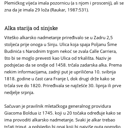
Plemićkog vijeća imala pozornicu (a s njom i proscenij), ali se
zna da je imala 29 loža (Raukar, 1987:531).
Alka starija od sinjske
Viteško alkarsko nadmetanje priređivalo se u Zadru 2,5
stoljeća prije onoga u Sinju. Ulica koja spaja Poljanu Šime
Budinića s Narodnim trgom nekoć se zvala Calle Carriera,
što bi se moglo prevesti kao Ulica od trkališta. Naziv je
podsjećao da se ondje od 1458. trčala zadarska alka. Prema
nekim informacijama, zadnji put je upriličena 10. svibnja
1818. godine u čast cara Franje I, dok drugi drže kako se
trčala sve do 1820. Priređivala se najčešće 30. lipnja ili prve
nedjelje srpnja.
Sačuvan je pravilnik mletačkoga generalnog providura
Giacoma Boldua iz 1745. koji u 20 točaka određuje kako se
ima provoditi alkarsko nadmetanje. Svaki je alkar trebao
trčati triput, a pobijedio bi onaj koji bi najviše puta pogodio