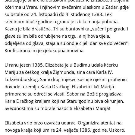
kćerima u Vranu i njihovim svečanim ulaskom u Zadar, gdje
su ostale od 24. listopadu do 4. studenog 1383. Tek
sredinom iduće godine u gradu je izbila manja pobuna.
Kazna je bila drastična. Tri su buntovnika „vučeni po gradu i
glave su im bile odrubljene na trgu, a njihova tijela,
odijeljena od glava, stajala su ondje cijeli dan sve do večeri“!
Konfiscirana im je cjelokupna imovina.
U ranu jesen 1385. Elizabeta je u Budimu udala kćerku
Mariju za češkog kralja Žigmunda, sina cara Karla IV.
Luksemburškog. Samo koji mjesec kasnije njezini protivnici
dovode u zemlju Karla Dračkog. Elizabeta i kći Marija
primorane su odreći se vlasti, Sabor na Božić proglašava
Karla Dračkog kraljem koji na Staru godinu biva okrunjen.
Svečanostima su morale nazočiti Elizabeta i Marija!
Elizabeta vrlo brzo uzvraća udarac. Organizira atentat na
novoga kralja koji umire 24. veljače 1386. godine. Uskoro,