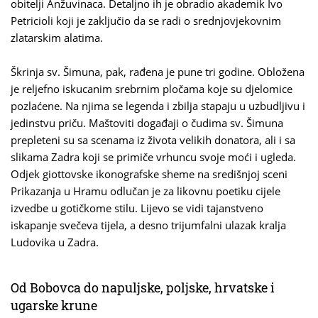
obitelji Anžuvinaca. Detaljno ih je obradio akademik Ivo
Petricioli koji je zaključio da se radi o srednjovjekovnim
zlatarskim alatima.
Škrinja sv. Šimuna, pak, rađena je pune tri godine. Obložena
je reljefno iskucanim srebrnim pločama koje su djelomice
pozlaćene. Na njima se legenda i zbilja stapaju u uzbudljivu i
jedinstvu priču. Maštoviti događaji o čudima sv. Šimuna
prepleteni su sa scenama iz života velikih donatora, ali i sa
slikama Zadra koji se primiče vrhuncu svoje moći i ugleda.
Odjek giottovske ikonografske sheme na središnjoj sceni
Prikazanja u Hramu odlučan je za likovnu poetiku cijele
izvedbe u gotičkome stilu. Lijevo se vidi tajanstveno
iskapanje svečeva tijela, a desno trijumfalni ulazak kralja
Ludovika u Zadra.
Od Bobovca do napuljske, poljske, hrvatske i
ugarske krune