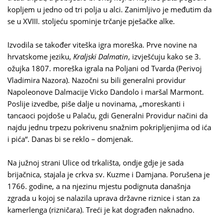
kopljem u jedno od tri polja u alci. Zanimljivo je međutim da
se u XVIII. stoljeću spominje trčanje pješačke alke.
Izvodila se također viteška igra moreška. Prve novine na
hrvatskome jeziku,
Kraljski Dalmatin
, izvješćuju kako se 3.
ožujka 1807. moreška igrala na Poljani od Tvarda (Perivoj
Vladimira Nazora). Nazočni su bili generalni providur
Napoleonove Dalmacije Vicko Dandolo i maršal Marmont.
Poslije izvedbe, piše dalje u novinama, „moreskanti i
tancaoci pojdoše u Palaču, gdi Generalni Providur načini da
najdu jednu trpezu pokrivenu snažnim pokripljenjima od ića
i pića“. Danas bi se reklo – domjenak.
Na južnoj strani Ulice od trkališta, ondje gdje je sada
brijačnica, stajala je crkva sv. Kuzme i Damjana. Porušena je
1766. godine, a na njezinu mjestu podignuta današnja
zgrada u kojoj se nalazila uprava državne riznice i stan za
kamerlenga (rizničara). Treći je kat dograđen naknadno.