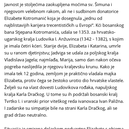
Javnost je stoljećima zaokupljena moćima sv. Šimuna i
njegovom velebnom rakom, ali ne i sudbinom donatorice
Elizabete Kotromanić koja je dosegnula „jednu od
najblistavijih karijera trecentističkih u Evropi“. Kći bosanskog
bana Stjepana Kotromanića, udala se 1353. za hrvatsko-
ugarskog kralja Ludovika I. Anžuvinca (1342 - 1382), s kojim
je imala četiri kćeri. Starije dvije, Elizabeta i Katarina, umrle
su u ranom djetinjstvu; Jadviga se udala za poljskog kralja
Vladislava Jagela; najmlađa, Marija, samo dan nakon očeva
pogreba naslijedila je njegovu kraljevsku krunu. Kako je
imala tek 12 godina, zemljom je praktično vladala majka
Elizabeta, protiv čega se žestoko urotio dio hrvatske vlastele.
Željeli su na vlast dovesti Ludovikova rođaka, napuljskog
kralja Karla Dračkog. U tome su ih podržali bosanski kralj
Tvrtko I. i vranski prior viteškog reda ivanovaca Ivan Paližna.
I zadarske su simpatije bile na strani Karla Dračkog, ali se
grad držao neutralno.
Situacija je smirena dolaskom poduzetne Elizabete s objema