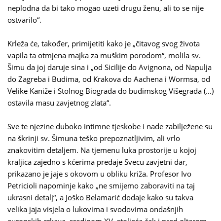
neplodna da bi tako mogao uzeti drugu ženu, ali to se nije
ostvarilo“.
Krleža će, također, primijetiti kako je „čitavog svog života
vapila ta otmjena majka za muškim porodom“, molila sv.
Šimu da joj daruje sina i „od Sicilije do Avignona, od Napulja
do Zagreba i Budima, od Krakova do Aachena i Wormsa, od
Velike Kaniže i Stolnog Biograda do budimskog Višegrada (…)
ostavila masu zavjetnog zlata“.
Sve te njezine duboko intimne tjeskobe i nade zabilježene su
na škrinji sv. Šimuna teško prepoznatljivim, ali vrlo
znakovitim detaljem. Na tjemenu luka prostorije u kojoj
kraljica zajedno s kćerima predaje Svecu zavjetni dar,
prikazano je jaje s okovom u obliku križa. Profesor Ivo
Petricioli napominje kako „ne smijemo zaboraviti na taj
ukrasni detalj“, a Joško Belamarić dodaje kako su takva
velika jaja visjela o lukovima i svodovima ondašnjih