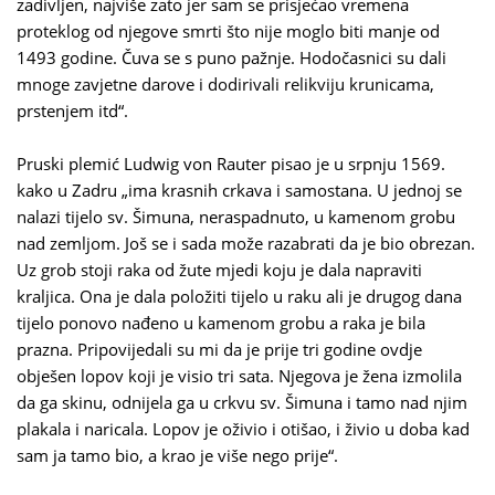
zadivljen, najviše zato jer sam se prisjećao vremena
proteklog od njegove smrti što nije moglo biti manje od
1493 godine. Čuva se s puno pažnje. Hodočasnici su dali
mnoge zavjetne darove i dodirivali relikviju krunicama,
prstenjem itd“.
Pruski plemić Ludwig von Rauter pisao je u srpnju 1569.
kako u Zadru „ima krasnih crkava i samostana. U jednoj se
nalazi tijelo sv. Šimuna, neraspadnuto, u kamenom grobu
nad zemljom. Još se i sada može razabrati da je bio obrezan.
Uz grob stoji raka od žute mjedi koju je dala napraviti
kraljica. Ona je dala položiti tijelo u raku ali je drugog dana
tijelo ponovo nađeno u kamenom grobu a raka je bila
prazna. Pripovijedali su mi da je prije tri godine ovdje
obješen lopov koji je visio tri sata. Njegova je žena izmolila
da ga skinu, odnijela ga u crkvu sv. Šimuna i tamo nad njim
plakala i naricala. Lopov je oživio i otišao, i živio u doba kad
sam ja tamo bio, a krao je više nego prije“.