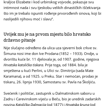
kraljice Elizabete i kod urbinskog vojvode, pokazuje svu
intimnost nada i svu tjeskobu velikih dinastičkih iščekivanja
što im je trebalo ispuniti rođenje prvorođenih sinova, koji bi
naslijedili njihovu moć i slavu“.
Uvijek mu je na prvom mjestu bilo hrvatsko
državno pitanje
Nije slučajno određeno da ulica uza sjeverni bok crkve sv.
Šimuna nosi ime don Ive Prodana (1852 – 1933). Ondje, u
dvorištu kuće br. 11 djelovala je, od 1907. godine, njegova
Hrvatska katolička tiskara
. Prije toga, od 1884. bila je
smještena u kući Perlini, u Ulici sv. Dimitrija (sada Mate
Karamana), a od 1925. u Preku. Star i nemoćan, prodao je
tiskaru, 26. lipnja 1930, Samostanu sv. Pavla na Školjiću.
Svećenik i političar, zastupnik u Dalmatinskom saboru u
Zadru i Carevinskom vijeću u Beču, bio je urednik zadarskih
novina
Katolička Dalmacija
(od 1877) i
Hrvatska kruna
(od