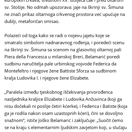
europskih crkava, sredinom XV. stoljeća čak i pred oltarom
sv. Stošije. No odmah upozorava: jaje na škrinji sv. Šimuna
ne znači prikaz oltarnoga crkvenog prostora već upućuje na
dublji, metaforičan smisao.
Polazeći od toga kako se radi o nojevu jajetu koje se
smatralo simbolom nadnaravnog rođenja, i poredeći scenu
na škrinji sv. Šimuna sa scenom na glasovitoj oltarnoj pali
Piera della Francesca u milanskoj Breri, Belamarić poredi
sudbinu naručitelja pale urbinskog vojvode Federica da
Montefeltro i njegove žene Battiste Sforza sa sudbinom
kralja Ludovika I. i njegove žene Elizabete.
„Paralela između tjeskobnog iščekivanja prvorođenca
nasljednika kraljice Elizabete i Ludovika Anžuvinca (koji ga
nisu dočekali ni poslije četiri kćerke), i Federica i Batiste (koja
ga je rodila nakon osam uzastopnih kćeri), čini se dovoljno
snažnom“, ističe Joško Belamarić i zaključuje: „Suočit ćemo
se na kraju s elementarnim ljudskim zavjetom koji, u slučaju