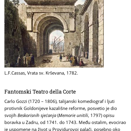
L.F.Cassas, Vrata sv. Krševana, 1782.
Fantomski Teatro della Corte
Carlo Gozzi (1720 – 1806), talijanski komediograf i ljuti
protivnik Goldonijeve kazališne reforme, posvetio je dio
svojih
Beskorisnih sjećanja
(
Memorie unitili
, 1797) opisu
boravka u Zadru, od 1741. do 1743. Među ostalim, evocirao
je uspomene na život u Providurovoj palači, posebno oko