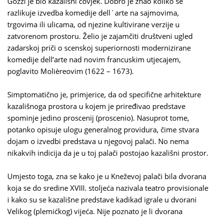
Gozzi je bio kazališni čovjek. Dobro je znao koliko se
razlikuje izvedba komedije dell´arte na sajmovima,
trgovima ili ulicama, od njezine kultivirane verzije u
zatvorenom prostoru. Želio je zajamčiti društveni ugled
zadarskoj priči o scenskoj superiornosti modernizirane
komedije dell’arte nad novim francuskim utjecajem,
poglavito Molièreovim (1622 – 1673).
Simptomatično je, primjerice, da od specifične arhitekture
kazališnoga prostora u kojem je priređivao predstave
spominje jedino proscenij (proscenio). Nasuprot tome,
potanko opisuje ulogu generalnog providura, čime stvara
dojam o izvedbi predstava u njegovoj palači. No nema
nikakvih indicija da je u toj palači postojao kazališni prostor.
Umjesto toga, zna se kako je u Kneževoj palači bila dvorana
koja se do sredine XVIII. stoljeća nazivala teatro provisionale
i kako su se kazališne predstave kadikad igrale u dvorani
Velikog (plemićkog) vijeća. Nije poznato je li dvorana