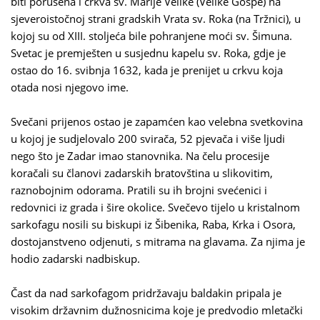
biti porušena i crkva sv. Marije Velike (Velike Gospe) na
sjeveroistočnoj strani gradskih Vrata sv. Roka (na Tržnici), u
kojoj su od XIII. stoljeća bile pohranjene moći sv. Šimuna.
Svetac je premješten u susjednu kapelu sv. Roka, gdje je
ostao do 16. svibnja 1632, kada je prenijet u crkvu koja
otada nosi njegovo ime.
Svečani prijenos ostao je zapamćen kao velebna svetkovina
u kojoj je sudjelovalo 200 svirača, 52 pjevača i više ljudi
nego što je Zadar imao stanovnika. Na čelu procesije
koračali su članovi zadarskih bratovština u slikovitim,
raznobojnim odorama. Pratili su ih brojni svećenici i
redovnici iz grada i šire okolice. Svečevo tijelo u kristalnom
sarkofagu nosili su biskupi iz Šibenika, Raba, Krka i Osora,
dostojanstveno odjenuti, s mitrama na glavama. Za njima je
hodio zadarski nadbiskup.
Čast da nad sarkofagom pridržavaju baldakin pripala je
visokim državnim dužnosnicima koje je predvodio mletački