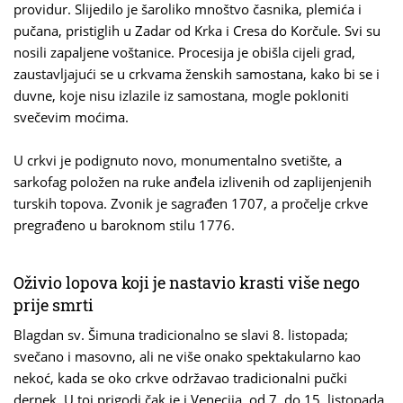
providur. Slijedilo je šaroliko mnoštvo časnika, plemića i
pučana, pristiglih u Zadar od Krka i Cresa do Korčule. Svi su
nosili zapaljene voštanice. Procesija je obišla cijeli grad,
zaustavljajući se u crkvama ženskih samostana, kako bi se i
duvne, koje nisu izlazile iz samostana, mogle pokloniti
svečevim moćima.
U crkvi je podignuto novo, monumentalno svetište, a
sarkofag položen na ruke anđela izlivenih od zaplijenjenih
turskih topova. Zvonik je sagrađen 1707, a pročelje crkve
pregrađeno u baroknom stilu 1776.
Oživio lopova koji je nastavio krasti više nego
prije smrti
Blagdan sv. Šimuna tradicionalno se slavi 8. listopada;
svečano i masovno, ali ne više onako spektakularno kao
nekoć, kada se oko crkve održavao tradicionalni pučki
dernek. U toj prigodi čak je i Venecija, od 7. do 15. listopada,