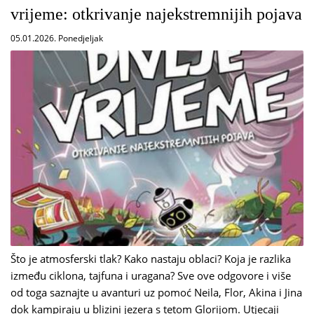
vrijeme: otkrivanje najekstremnijih pojava
05.01.2026. Ponedjeljak
Što je atmosferski tlak? Kako nastaju oblaci? Koja je razlika
između ciklona, tajfuna i uragana? Sve ove odgovore i više
od toga saznajte u avanturi uz pomoć Neila, Flor, Akina i Jina
dok kampiraju u blizini jezera s tetom Glorijom. Utjecaji