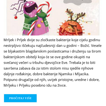
Mrljek i Prljek dvije su zločkaste bakterije koje cijelu godinu
nestrpljivo iščekuju najčudesniji dan u godini – Božić. Vesele
se bljakastim blagdanskim poslasticama i druženju sa širom
bakterijskom obitelji koja će se ove godine okupiti na
svečanoj večeri u trbuhu djevojčice Eve. Trebala je to biti
savršena zabava da za istim stolom nisu sjedile njihove
daljnje rođakinje, dobre bakterije Njamika i Mljacika.
Potpuno drugačije od njih, uvijek pristojne, uredne i dobre,
Mrljeku i Prljeku posebno idu na živce.
PROČITAJ VIŠE
O JELENA PERVAN: MRLJEK I PRLJEK I MLJACK