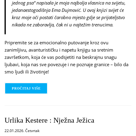
jednog psa“ napisala je moja najbolja vlasnica na svijetu,
jedanaestogodišnja Ema Dujmović. U ovoj knjizi svijet će
kroz moje oči postati čarobno mjesto gdje se prijateljstvo
nikada ne zaboravlja, čak ni u najtežim trenucima.
Pripremite se za emocionalno putovanje kroz ovu
zanimljivu, avanturističku i napetu knjigu sa sretnim
završetkom, koja će vas podsjetiti na beskrajnu snagu
ljubavi, koja nas sve povezuje i ne poznaje granice – bilo da
smo ljudi ili životinje!
PROČITAJ VIŠE
O EMA DUJMOVIĆ: ŽIVOT JEDNOG PSA
Urlika Kestere : Nježna Ježica
22.01.2026. Četvrtak