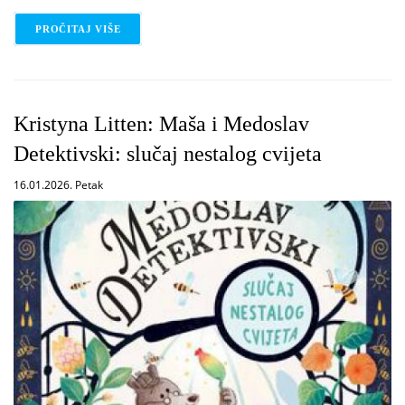
external)
PROČITAJ VIŠE
O URLIKA KESTERE : NJEŽNA JEŽICA
Kristyna Litten: Maša i Medoslav
Detektivski: slučaj nestalog cvijeta
16.01.2026. Petak