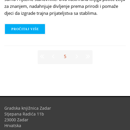
za znanjem, nadahnjuje divljenje prema prirodi i pomaže
djeci da izgrade trajna prijateljstva sa stablima.
PROČITAJ VIŠE
O ZOË ARMSTRONG: VELIKI MOĆNI HRAST
Stranice
5
Gradska knjižnica Zadar
Stjepana Radića 11b
23000 Zadar
Hrvatska