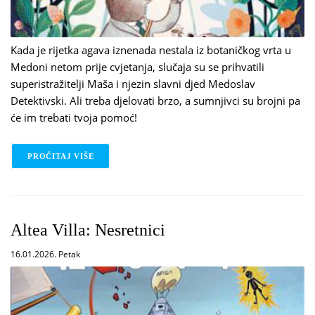
Kada je rijetka agava iznenada nestala iz botaničkog vrta u
Medoni netom prije cvjetanja, slučaja su se prihvatili
superistražitelji Maša i njezin slavni djed Medoslav
Detektivski. Ali treba djelovati brzo, a sumnjivci su brojni pa
će im trebati tvoja pomoć!
PROČITAJ VIŠE
O KRISTYNA LITTEN: MAŠA I MEDOSLAV DETEKTI
Altea Villa: Nesretnici
16.01.2026. Petak