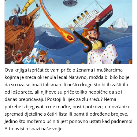
Ova knjiga ispričat će vam priče o ženama i muškarcima
kojima je sreća okrenula leđa! Naravno, možda bi bilo bolje
da su uza se imali talisman ili nešto drugo što bi ih zaštitilo
od loše sreće, ali njihove su priče toliko neobične da se i
danas prepričavaju! Postoji li lijek za zlu sreću? Nema
potrebe izbjegavati crne mačke, nositi potkove, u novčanike
spremati djeteline s četiri lista ili pamtiti određene brojeve.
Jedino što možemo učiniti jest ponovno ustati kad padnemo!
A to ovisi o snazi naše volje.