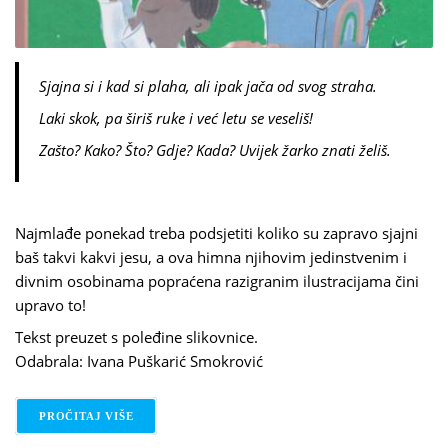
Sjajna si i kad si plaha, ali ipak jača od svog straha.
Laki skok, pa širiš ruke i već letu se veseliš!
Zašto? Kako? Što? Gdje? Kada? Uvijek žarko znati želiš.
Najmlađe ponekad treba podsjetiti koliko su zapravo sjajni
baš takvi kakvi jesu, a ova himna njihovim jedinstvenim i
divnim osobinama popraćena razigranim ilustracijama čini
upravo to!
Tekst preuzet s poleđine slikovnice.
Odabrala: Ivana Puškarić Smokrović
PROČITAJ VIŠE
O DAVINA BELL I ALLISON COLPOYS: ZNATE LI KA