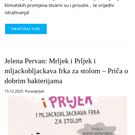
klimatskih promjena stvarni su i prisutni... te vrijedni
istraživanja!
PROČITAJ VIŠE
O VALENTINA CAMBI: UČENJE UZ STRIP: DIVLJE
Jelena Pervan: Mrljek i Prljek i
mljackobljackava frka za stolom – Priča o
dobrim bakterijama
15.12.2025. Ponedjeljak