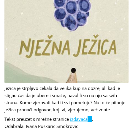
Ježica je strpljivo čekala da velika kupina dozre, ali kad je
stigao čas da je ubere i smaže, navalili su na nju sa svih
strana. Kome vjerovati kad ti svi pametuju? Na to će pitanje
ježica pronaći odgovor, koji vi, vjerujemo, već znate.
Tekst preuzet s mrežne stranice
izdavača
(link
.
Odabrala: Ivana Puškarić Smokrović
is