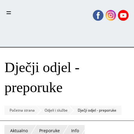
Skoči
Panel za upravljanje kolačićima
na
glavni
sadržaj
Dječji odjel -
preporuke
Početna strana
Odjeli i službe
Dječji odjel - preporuke
Aktualno
Preporuke
Info