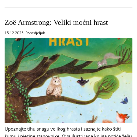
Zoë Armstrong: Veliki moćni hrast
15.12.2025. Ponedjeljak
Upoznajte tihu snagu velikog hrasta i saznajte kako štiti
šumu i njezine stanovnike. Ova ilustrirana knjiga potiče želju