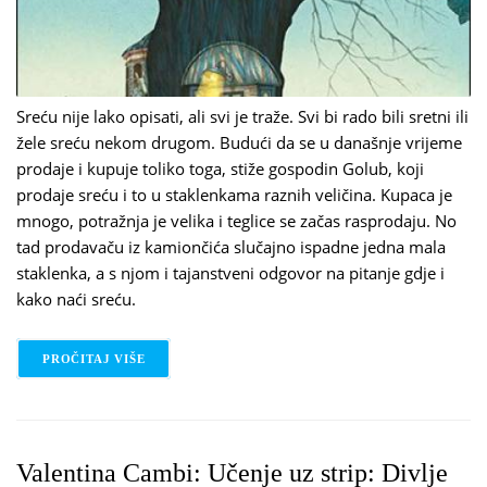
Sreću nije lako opisati, ali svi je traže. Svi bi rado bili sretni ili
žele sreću nekom drugom. Budući da se u današnje vrijeme
prodaje i kupuje toliko toga, stiže gospodin Golub, koji
prodaje sreću i to u staklenkama raznih veličina. Kupaca je
mnogo, potražnja je velika i teglice se začas rasprodaju. No
tad prodavaču iz kamiončića slučajno ispadne jedna mala
staklenka, a s njom i tajanstveni odgovor na pitanje gdje i
kako naći sreću.
PROČITAJ VIŠE
O DAVIDE CALI, MARCO SOMA: PRODAVAČ SREĆE
Valentina Cambi: Učenje uz strip: Divlje