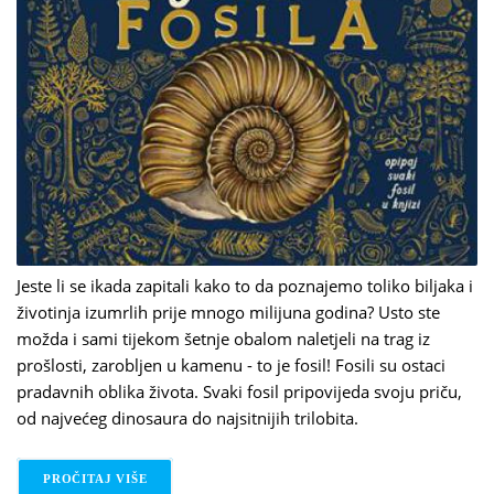
Jeste li se ikada zapitali kako to da poznajemo toliko biljaka i
životinja izumrlih prije mnogo milijuna godina? Usto ste
možda i sami tijekom šetnje obalom naletjeli na trag iz
prošlosti, zarobljen u kamenu - to je fosil! Fosili su ostaci
pradavnih oblika života. Svaki fosil pripovijeda svoju priču,
od najvećeg dinosaura do najsitnijih trilobita.
PROČITAJ VIŠE
O AMY ATWATER: BLAGO ČUVARA FOSILA