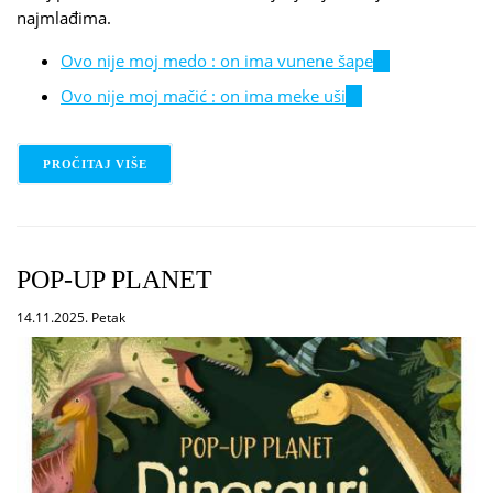
najmlađima.
Ovo nije moj medo : on ima vunene šape
(link
is
Ovo nije moj mačić : on ima meke uši
(link
external)
is
external)
PROČITAJ VIŠE
O FIONA WATT: OVO NIJE MOJ ...
POP-UP PLANET
14.11.2025. Petak