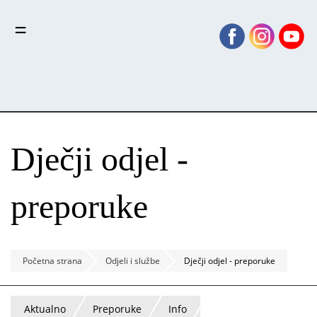
Skoči
Panel za upravljanje kolačićima
na
glavni
sadržaj
Dječji odjel -
preporuke
Početna strana
Odjeli i službe
Dječji odjel - preporuke
Aktualno
Preporuke
Info