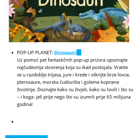
POP-UP PLANET:
Dinosauri
(link
Uz pomoć pet fantastičnih pop-up prizora upoznajte
is
najčudesnija stvorenja koja su ikad postojala. Vratite
external)
se u razdoblje trijasa, jure i krede i otkrijte brze lovce,
pterosaure, morska čudovišta i goleme kopnene
životinje. Doznajte kako su živjeli, kako su lovili i što su
– i koga- jeli prije nego što su izumrli prije 65 milijuna
godina!