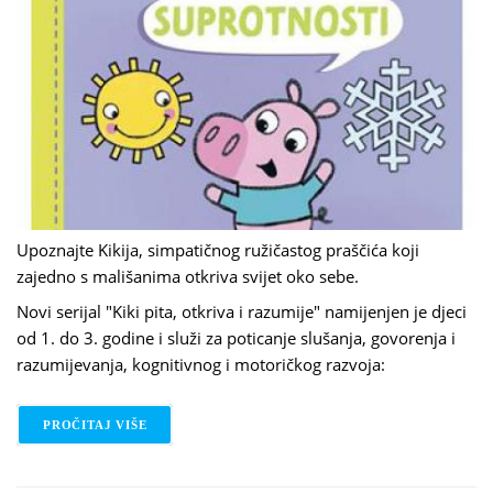
Upoznajte Kikija, simpatičnog ružičastog praščića koji
zajedno s mališanima otkriva svijet oko sebe.
Novi serijal "Kiki pita, otkriva i razumije" namijenjen je djeci
od 1. do 3. godine i služi za poticanje slušanja, govorenja i
razumijevanja, kognitivnog i motoričkog razvoja:
PROČITAJ VIŠE
O AGNIESZKA MATZ: KIKI