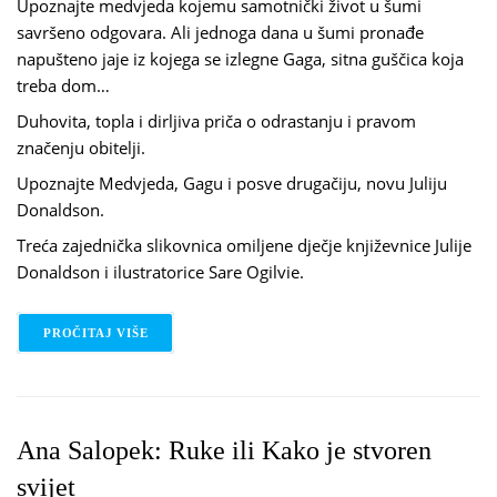
Upoznajte medvjeda kojemu samotnički život u šumi
savršeno odgovara. Ali jednoga dana u šumi pronađe
napušteno jaje iz kojega se izlegne Gaga, sitna guščica koja
treba dom…
Duhovita, topla i dirljiva priča o odrastanju i pravom
značenju obitelji.
Upoznajte Medvjeda, Gagu i posve drugačiju, novu Juliju
Donaldson.
Treća zajednička slikovnica omiljene dječje književnice Julije
Donaldson i ilustratorice Sare Ogilvie.
PROČITAJ VIŠE
O JULIA DONALDSON: GAGA I TATA
Ana Salopek: Ruke ili Kako je stvoren
svijet