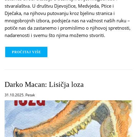
stvaralaštva. U društvu Djevojčice, Medvjeda, Ptice i
Dječaka, na njihovu putovanju kroz bjelinu stranica i
mnogobrojnih izbora, podsjeća nas na važnost naših ruku –
potiče nas da zastanemo i promislimo o njihovoj spretnosti,
nadarenosti i svemu što njima možemo stvoriti.
PROČITAJ VIŠE
O ANA SALOPEK: RUKE ILI KAKO JE STVOREN SVI
Darko Macan: Lisičja loza
31.10.2025. Petak