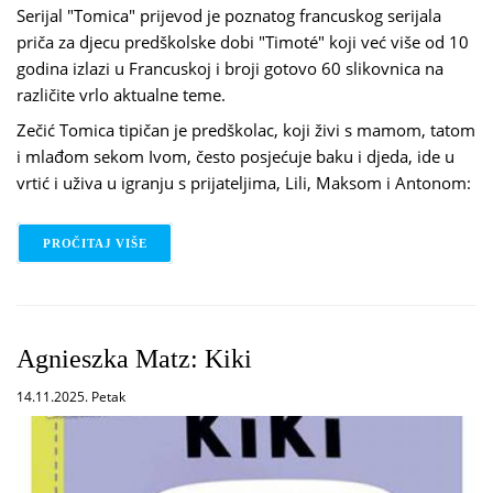
Serijal "Tomica" prijevod je poznatog francuskog serijala
priča za djecu predškolske dobi "Timoté" koji već više od 10
godina izlazi u Francuskoj i broji gotovo 60 slikovnica na
različite vrlo aktualne teme.
Zečić Tomica tipičan je predškolac, koji živi s mamom, tatom
i mlađom sekom Ivom, često posjećuje baku i djeda, ide u
vrtić i uživa u igranju s prijateljima, Lili, Maksom i Antonom:
PROČITAJ VIŠE
O EMMANUELLE MASSONAUD: TOMICA
Agnieszka Matz: Kiki
14.11.2025. Petak