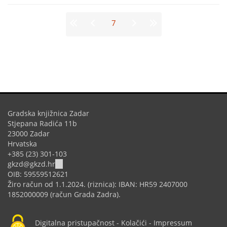
Stranice
7
Gradska knjižnica Zadar
Stjepana Radića 11b
23000 Zadar
Hrvatska
+385 (23) 301-103
(link
gkzd@gkzd.hr
sends
OIB: 59559512621
e-
Žiro račun od 1.1.2024. (riznica): IBAN: HR59 2407000
mail)
1852000009 (račun Grada Zadra).
Digitalna pristupačnost
-
Kolačići
-
Impressum