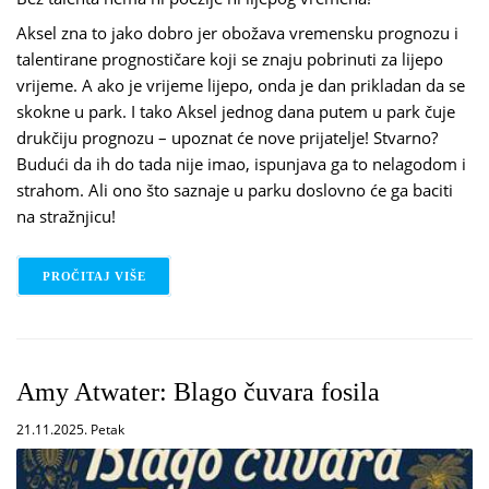
Aksel zna to jako dobro jer obožava vremensku prognozu i
talentirane prognostičare koji se znaju pobrinuti za lijepo
vrijeme. A ako je vrijeme lijepo, onda je dan prikladan da se
skokne u park. I tako Aksel jednog dana putem u park čuje
drukčiju prognozu – upoznat će nove prijatelje! Stvarno?
Budući da ih do tada nije imao, ispunjava ga to nelagodom i
strahom. Ali ono što saznaje u parku doslovno će ga baciti
na stražnjicu!
PROČITAJ VIŠE
O NATAŠA KONC LORENZUTTI: SUTRA ĆU BITI DO
Amy Atwater: Blago čuvara fosila
21.11.2025. Petak