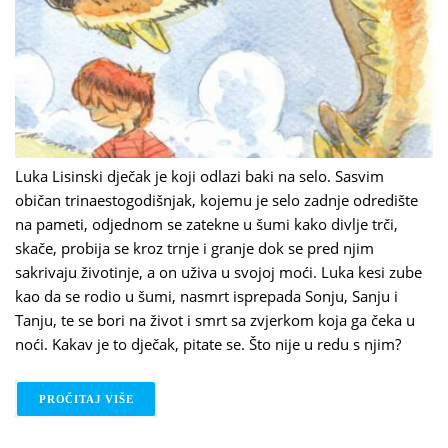
Luka Lisinski dječak je koji odlazi baki na selo. Sasvim
običan trinaestogodišnjak, kojemu je selo zadnje odredište
na pameti, odjednom se zatekne u šumi kako divlje trči,
skače, probija se kroz trnje i granje dok se pred njim
sakrivaju životinje, a on uživa u svojoj moći. Luka kesi zube
kao da se rodio u šumi, nasmrt isprepada Sonju, Sanju i
Tanju, te se bori na život i smrt sa zvjerkom koja ga čeka u
noći. Kakav je to dječak, pitate se. Što nije u redu s njim?
PROČITAJ VIŠE
O DARKO MACAN: LISIČJA LOZA