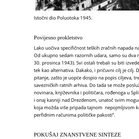
Istočni dio Poluotoka 1945.
Povijesno prokletstvo
Lako uočiva specifičnost teških zračnih napada na 
Od ukupno sedam razornih udara, samo su dva na
30. prosinca 1943). Svi ostali trebali su biti izve
tek kao alternativa. Dakako, i pričuvni cilj je cilj
pitanje, zašto je uopće dospio na popis ciljeva, tr
savezničkih ratnih arhiva. Do tada se može posluž
novinara, književnika i političara, rođenoga u Spl
i onaj kasniji nad Drezdenom, unatoč svim mogu
koja možda više pripada tajnom nepojmljivom kr
perfidnim računima političke pakosti”.
POKUŠAJ ZNANSTVENE SINTEZE