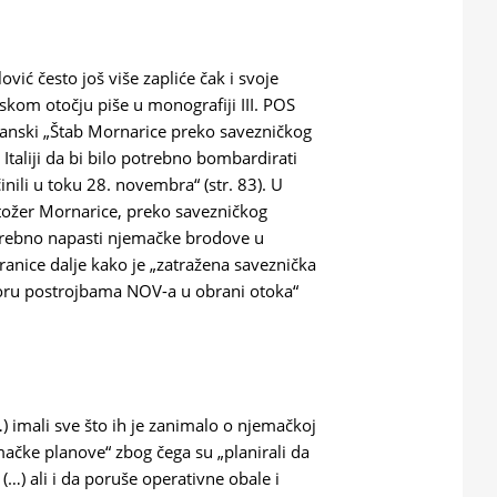
ović često još više zapliće čak i svoje
skom otočju piše u monografiji III. POS
zanski „Štab Mornarice preko savezničkog
Italiji da bi bilo potrebno bombardirati
inili u toku 28. novembra“ (str. 83). U
„Stožer Mornarice, preko savezničkog
potrebno napasti njemačke brodove u
tranice dalje kako je „zatražena saveznička
ru postrojbama NOV-a u obrani otoka“
…) imali sve što ih je zanimalo o njemačkoj
emačke planove“ zbog čega su „planirali da
…) ali i da poruše operativne obale i