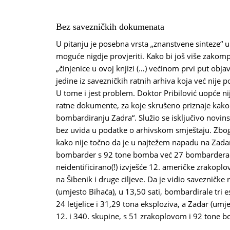
Bez savezničkih dokumenata
U pitanju je posebna vrsta „znanstvene sinteze“ u
moguće nigdje provjeriti. Kako bi još više zakompl
„činjenice u ovoj knjizi (…) većinom prvi put obj
jedine iz savezničkih ratnih arhiva koja već nije 
U tome i jest problem. Doktor Pribilović uopće n
ratne dokumente, za koje skrušeno priznaje kako
bombardiranju Zadra“. Služio se isključivo novin
bez uvida u podatke o arhivskom smještaju. Zbo
kako nije točno da je u najtežem napadu na Zada
bombarder s 92 tone bomba već 27 bombardera s 
neidentificirano(!) izvješće 12. američke zrakopl
na Šibenik i druge ciljeve. Da je vidio savezničke
(umjesto Bihaća), u 13,50 sati, bombardirale tri 
24 letjelice i 31,29 tona eksploziva, a Zadar (umjes
12. i 340. skupine, s 51 zrakoplovom i 92 tone 