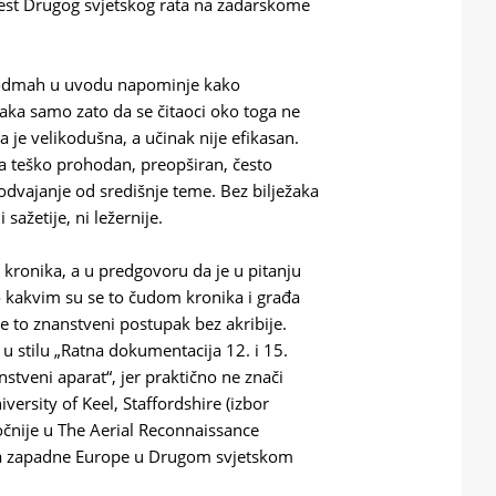
ijest Drugog svjetskog rata na zadarskome
da odmah u uvodu napominje kako
žaka samo zato da se čitaoci oko toga ne
a je velikodušna, a učinak nije efikasan.
ija teško prohodan, preopširan, često
 odvajanje od središnje teme. Bez bilježaka
i sažetije, ni ležernije.
e kronika, a u predgovoru da je u pitanju
o kakvim su se to čudom kronika i građa
je to znanstveni postupak bez akribije.
 u stilu „Ratna dokumentacija 12. i 15.
stveni aparat“, jer praktično ne znači
versity of Keel, Staffordshire (izbor
očnije u The Aerial Reconnaissance
aka zapadne Europe u Drugom svjetskom