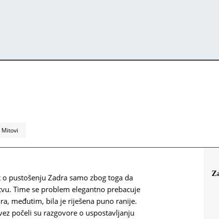
Mitovi
Z
t o pustošenju Zadra samo zbog toga da
nstvu. Time se problem elegantno prebacuje
dra, međutim, bila je riješena puno ranije.
avez počeli su razgovore o uspostavljanju