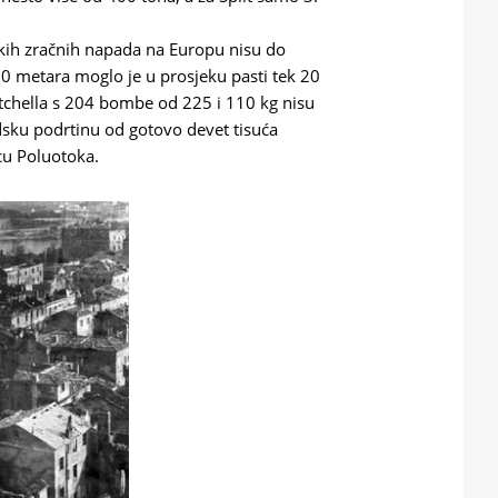
čkih zračnih napada na Europu nisu do
00 metara moglo je u prosjeku pasti tek 20
tchella s 204 bombe od 225 i 110 kg nisu
dsku podrtinu od gotovo devet tisuća
icu Poluotoka.