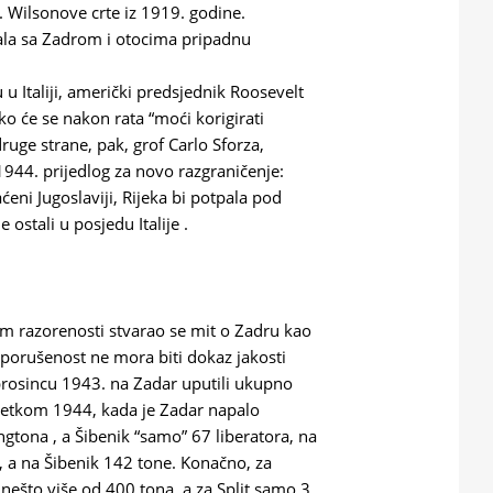
. Wilsonove crte iz 1919. godine.
bala sa Zadrom i otocima pripadnu
u Italiji, američki predsjednik Roosevelt
ko će se nakon rata “moći korigirati
ruge strane, pak, grof Carlo Sforza,
 1944. prijedlog za novo razgraničenje:
aćeni Jugoslaviji, Rijeka bi potpala pod
ostali u posjedu Italije .
em razorenosti stvarao se mit o Zadru kao
porušenost ne mora biti dokaz jakosti
prosincu 1943. na Zadar uputili ukupno
očetkom 1944, kada je Zadar napalo
ngtona , a Šibenik “samo” 67 liberatora, na
 a na Šibenik 142 tone. Konačno, za
nešto više od 400 tona, a za Split samo 3.