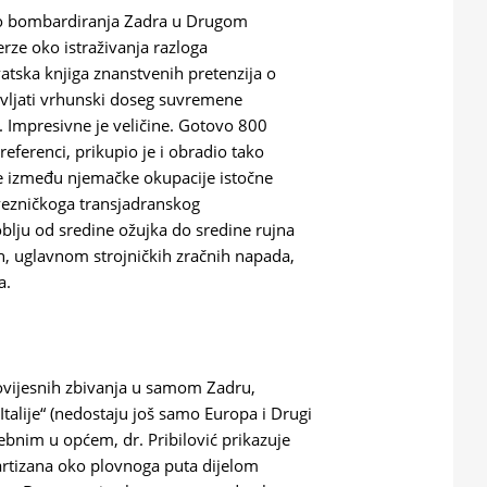
oko bombardiranja Zadra u Drugom
rze oko istraživanja razloga
atska knjiga znanstvenih pretenzija o
stavljati vrhunski doseg suvremene
eč. Impresivne je veličine. Gotovo 800
referenci, prikupio je i obradio tako
e između njemačke okupacije istočne
avezničkoga transjadranskog
blju od sredine ožujka do sredine rujna
h, uglavnom strojničkih zračnih napada,
a.
povijesnih zbivanja u samom Zadru,
 Italije“ (nedostaju još samo Europa i Drugi
sebnim u općem, dr. Pribilović prikazuje
artizana oko plovnoga puta dijelom