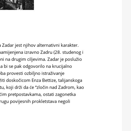
Zadar jest njihov alternativni karakter.
mijenjena izravno Zadru (28. studenog i
deni na drugim ciljevima. Zadar je poslužio
. Da bi se pak odgovorilo na krucijalno
eba provesti ozbiljno istraživanje
iti doskočicom Enza Bettize, talijanskoga
itu, koji drži da će “zločin nad Zadrom, kao
ćim pretpostavkama, ostati zagonetka
ugu povijesnih prokletstava negoli