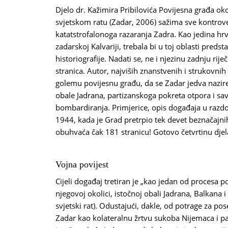
Djelo dr. Kažimira Pribilovića Povijesna građa 
svjetskom ratu (Zadar, 2006) sažima sve kontrove
katatstrofalonoga razaranja Zadra. Kao jedina hrv
zadarskoj Kalvariji, trebala bi u toj oblasti pred
historiografije. Nadati se, ne i njezinu zadnju rij
stranica. Autor, najviših znanstvenih i strukovnih 
golemu povijesnu građu, da se Zadar jedva nazir
obale Jadrana, partizanskoga pokreta otpora i s
bombardiranja. Primjerice, opis događaja u razdo
1944, kada je Grad pretrpio tek devet beznačajni
obuhvaća čak 181 stranicu! Gotovo četvrtinu djel
Vojna povijest
Cijeli događaj tretiran je „kao jedan od procesa 
njegovoj okolici, istočnoj obali Jadrana, Balkana i
svjetski rat). Odustajući, dakle, od potrage za po
Zadar kao kolateralnu žrtvu sukoba Nijemaca i p