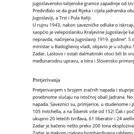
jugoslavensko-talijenske granice zapadnije od tzv
Predviđalo se da grad Rijeka i cijela jadranska o
Jugoslaviji, a Trst i Pula Italiji.
U rujnu 1943, nakon savezničke odluke o iskrcaju 
saopćio je veleposlaniku Kraljevine Jugoslavije ka
nepravda, načinjena Jugoslaviji 1919. godine”. S d
ministar u Badoglievoj vladi, objavio je u ožujku
Zadar, Lastovo i ostali dalmatinski otoci bili bi vr
međunarodnu upravu, a Istra i Slovensko primorje 
Pretjerivanja
Pretjerivanjem s brojem zračnih napada i stupnj
posebnome slučaju na istočnoj obali Jadrana. No 
napada. Saveznici su, primjerice, u studenome i 
105 mitchella, a na Šibenik više od 152! Čak i p
ukupno 20 letećih tvrđava, 61 liberator i 24 welli
Zadar je bačeno nešto preko 200 tona eksploziva,
Zadar je tijekom cijeloga bombardiranja rabljeno 