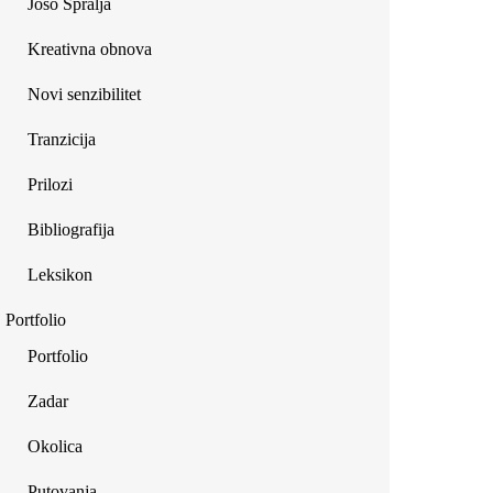
Joso Špralja
Kreativna obnova
Novi senzibilitet
Tranzicija
Prilozi
Bibliografija
Leksikon
Portfolio
Portfolio
Zadar
Okolica
Putovanja