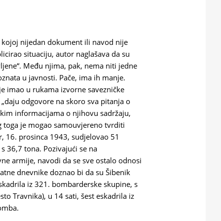
 kojoj nijedan dokument ili navod nije
icirao situaciju, autor naglašava da su
avljene“. Među njima, pak, nema niti jedne
poznata u javnosti. Pače, ima ih manje.
ije imao u rukama izvorne savezničke
 „daju odgovore na skoro sva pitanja o
skim informacijama o njihovu sadržaju,
g toga je mogao samouvjereno tvrditi
r, 16. prosinca 1943, sudjelovao 51
36,7 tona. Pozivajući se na
ovne armije, navodi da se sve ostalo odnosi
 ratne dnevnike doznao bi da su Šibenik
eskadrila iz 321. bombarderske skupine, s
to Travnika), u 14 sati, šest eskadrila iz
bomba.