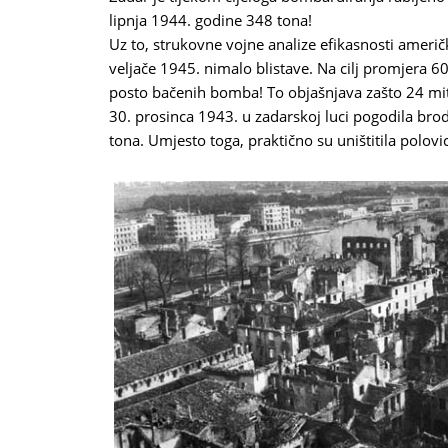
lipnja 1944. godine 348 tona!
Uz to, strukovne vojne analize efikasnosti ameri
veljače 1945. nimalo blistave. Na cilj promjera 6
posto bačenih bomba! To objašnjava zašto 24 mi
30. prosinca 1943. u zadarskoj luci pogodila bro
tona. Umjesto toga, praktično su uništitila polov