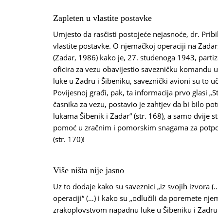
Zapleten u vlastite postavke
Umjesto da rasčisti postojeće nejasnoće, dr. Pribil
vlastite postavke. O njemačkoj operaciji na Zadar
(Zadar, 1986) kako je, 27. studenoga 1943, parti
oficira za vezu obavijestio savezničku komandu u 
luke u Zadru i Šibeniku, saveznički avioni su to uč
Povijesnoj građi, pak, ta informacija prvo glasi 
časnika za vezu, postavio je zahtjev da bi bilo 
lukama Šibenik i Zadar“ (str. 168), a samo dvije s
pomoć u zračnim i pomorskim snagama za potpo
(str. 170)!
Više ništa nije jasno
Uz to dodaje kako su saveznici „iz svojih izvora (
operaciji“ (…) i kako su „odlučili da poremete nj
zrakoplovstvom napadnu luke u Šibeniku i Zadru (