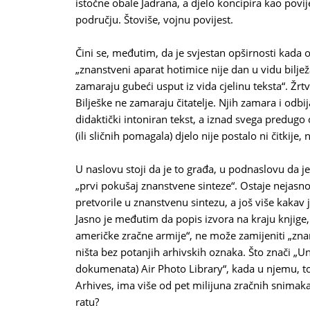
istočne obale Jadrana, a djelo koncipira kao pov
području. Štoviše, vojnu povijest.
Čini se, međutim, da je svjestan opširnosti ka
„znanstveni aparat hotimice nije dan u vidu bilje
zamaraju gubeći usput iz vida cjelinu teksta“. Žrtv
Bilješke ne zamaraju čitatelje. Njih zamara i odb
didaktički intoniran tekst, a iznad svega predugo
(ili sličnih pomagala) djelo nije postalo ni čitkije, n
U naslovu stoji da je to građa, u podnaslovu da j
„prvi pokušaj znanstvene sinteze“. Ostaje nejasn
pretvorile u znanstvenu sintezu, a još više kakav 
Jasno je međutim da popis izvora na kraju knjige,
američke zračne armije“, ne može zamijeniti „znan
ništa bez potanjih arhivskih oznaka. Što znači „Uni
dokumenata) Air Photo Library“, kada u njemu, t
Arhives, ima više od pet milijuna zračnih snim
ratu?