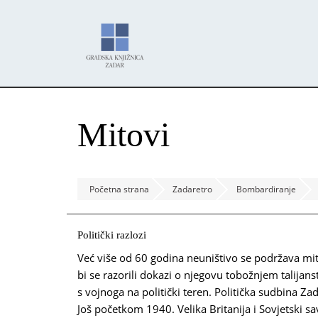
Skoči
Panel za upravljanje kolačićima
na
glavni
sadržaj
Mitovi
Početna strana
Zadaretro
Bombardiranje
Politički razlozi
Već više od 60 godina neuništivo se podržava mi
bi se razorili dokazi o njegovu tobožnjem talija
s vojnoga na politički teren. Politička sudbina Za
Još početkom 1940. Velika Britanija i Sovjetski s