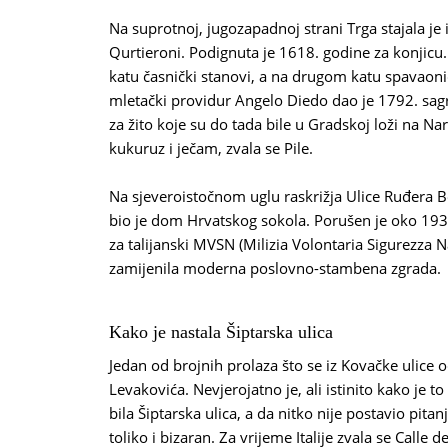
Na suprotnoj, jugozapadnoj strani Trga stajala je
Qurtieroni. Podignuta je 1618. godine za konjicu.
katu časnički stanovi, a na drugom katu spavaoni
mletački providur Angelo Diedo dao je 1792. sagr
za žito koje su do tada bile u Gradskoj loži na 
kukuruz i ječam, zvala se Pile.
Na sjeveroistočnom uglu raskrižja Ulice Ruđera B
bio je dom Hrvatskog sokola. Porušen je oko 193
za talijanski MVSN (Milizia Volontaria Sigurezza 
zamijenila moderna poslovno-stambena zgrada.
Kako je nastala Šiptarska ulica
Jedan od brojnih prolaza što se iz Kovačke ulice o
Levakovića. Nevjerojatno je, ali istinito kako je t
bila Šiptarska ulica, a da nitko nije postavio pitan
toliko i bizaran. Za vrijeme Italije zvala se Calle d