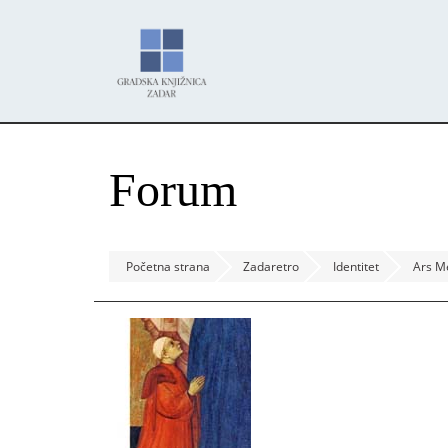
Skoči
Panel za upravljanje kolačićima
na
glavni
sadržaj
Forum
Početna strana
Zadaretro
Identitet
Ars M