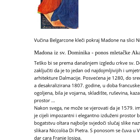
Vučina Belgarcone kleči pokraj Madone na slici Ni
Madona iz sv. Dominika - ponos mletačke Ak
Teško bi se prema današnjem izgledu crkve sv. Do
zaključiti da je to jedan od najdojmljivijih i umjet
arhitekture Dalmacije. Posvećena je 1280, do sredi
a desakralizirana 1807. godine, u doba francusk
ogoljena, bila je vojarna, skladište, ruševina, kaza
prostor ...
Nakon svega, ne može se vjerovati da je 1579. im
je cijeli impozantni i elegantno izduženi prostor
bogatstvu oltara najbolje svjedoči slučaj slike 
slikara Niccolòa Di Pietra. S ponosom se čuva u V
dar cara Franje Josipa.