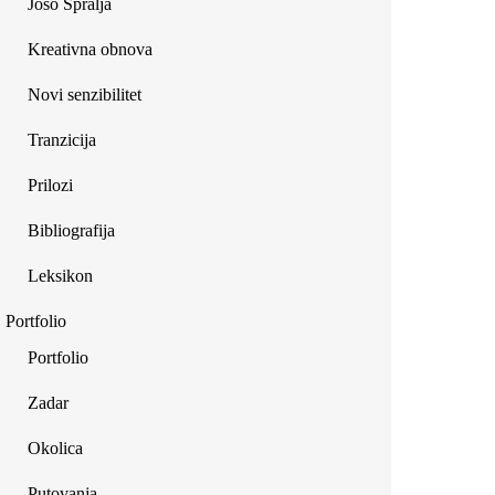
Joso Špralja
Kreativna obnova
Novi senzibilitet
Tranzicija
Prilozi
Bibliografija
Leksikon
Portfolio
Portfolio
Zadar
Okolica
Putovanja