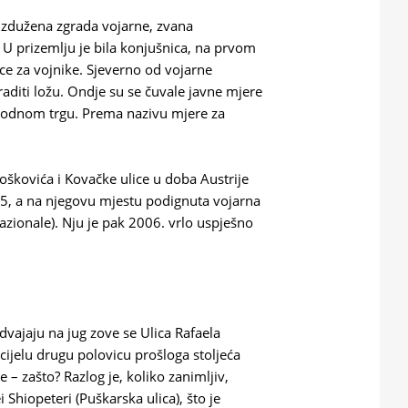
 izdužena zgrada vojarne, zvana
 U prizemlju je bila konjušnica, na prvom
ce za vojnike. Sjeverno od vojarne
aditi ložu. Ondje su se čuvale javne mjere
Narodnom trgu. Prema nazivu mjere za
oškovića i Kovačke ulice u doba Austrije
5, a na njegovu mjestu podignuta vojarna
Nazionale). Nju je pak 2006. vrlo uspješno
dvajaju na jug zove se Ulica Rafaela
o cijelu drugu polovicu prošloga stoljeća
je – zašto? Razlog je, koliko zanimljiv,
ei Shiopeteri (Puškarska ulica), što je