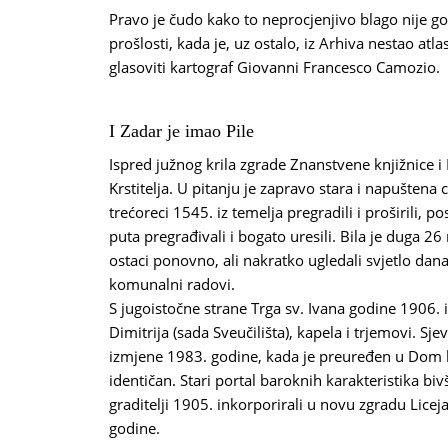
Pravo je čudo kako to neprocjenjivo blago nije go
prošlosti, kada je, uz ostalo, iz Arhiva nestao atl
glasoviti kartograf Giovanni Francesco Camozio.
I Zadar je imao Pile
Ispred južnog krila zgrade Znanstvene knjižnice i 
Krstitelja. U pitanju je zapravo stara i napuštena c
trećoreci 1545. iz temelja pregradili i proširili, po
puta pregrađivali i bogato uresili. Bila je duga 26
ostaci ponovno, ali nakratko ugledali svjetlo dan
komunalni radovi.
S jugoistočne strane Trga sv. Ivana godine 1906.
Dimitrija (sada Sveučilišta), kapela i trjemovi. Sj
izmjene 1983. godine, kada je preuređen u Dom hr
identičan. Stari portal baroknih karakteristika biv
graditelji 1905. inkorporirali u novu zgradu Licej
godine.