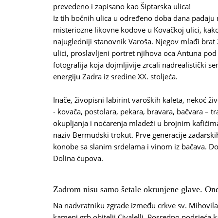
prevedeno i zapisano kao Šiptarska ulica!
Iz tih bočnih ulica u određeno doba dana padaju n
misteriozne likovne kodove u Kovačkoj ulici, kak
najugledniji stanovnik Varoša. Njegov mlađi brat
ulici, proslavljeni portret njihova oca Antuna pod 
fotografija koja dojmljivije zrcali nadrealistički se
energiju Zadra iz sredine XX. stoljeća.
Inače, živopisni labirint varoških kaleta, nekoć ži
- kovača, postolara, pekara, bravara, bačvara – 
okupljanja i noćarenja mladeži u brojnim kafićima
naziv Bermudski trokut. Prve generacije zadarski
konobe sa slanim srdelama i vinom iz bačava. Dov
Dolina ćupova.
Zadrom nisu samo šetale okrunjene glave. Ondj
Na nadvratniku zgrade između crkve sv. Mihovila i 
kameni grb obitelji Civalelli. Posredno podsjeć