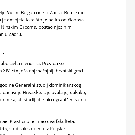
ju Vučini Belgarcone iz Zadra. Bila je dio
 je dospjela tako što je netko od članova
 u Ninskim Grbama, postao njezinim
an u Zadru.
ne
aboravlja i ignorira. Previđa se,
XIV. stoljeća najznačajniji hrvatski grad
. godine Generalni studij dominikanskog
lu današnje Hrvatske. Djelovala je, dakako,
nika, ali studij nije bio ograničen samo
inae. Praktično je imao dva fakulteta,
495, studirali studenti iz Poljske,