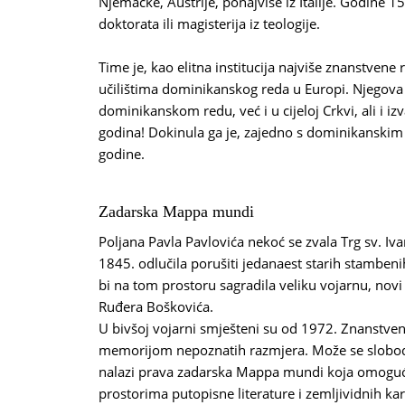
Njemačke, Austrije, ponajviše iz Italije. Godine 1
doktorata ili magisterija iz teologije.
Time je, kao elitna institucija najviše znanstvene 
učilištima dominikanskog reda u Europi. Njegova 
dominikanskom redu, već i u cijeloj Crkvi, ali i i
godina! Dokinula ga je, zajedno s dominikanski
godine.
Zadarska Mappa mundi
Poljana Pavla Pavlovića nekoć se zvala Trg sv. Iva
1845. odlučila porušiti jedanaest starih stambenih
bi na tom prostoru sagradila veliku vojarnu, novi 
Ruđera Boškovića.
U bivšoj vojarni smješteni su od 1972. Znanstven
memorijom nepoznatih razmjera. Može se slobod
nalazi prava zadarska Mappa mundi koja omoguć
prostorima putopisne literature i zemljividnih kar