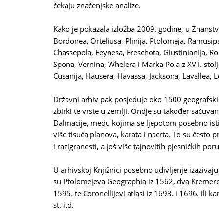
čekaju značenjske analize.
Kako je pokazala izložba 2009. godine, u Znanstv
Bordonea, Orteliusa, Plinija, Ptolomeja, Ramusipa, 
Chassepola, Feynesa, Freschota, Giustinianija, Ro
Spona, Vernina, Whelera i Marka Pola z XVII. stolje
Cusanija, Hausera, Havassa, Jacksona, Lavallea, Leva
Državni arhiv pak posjeduje oko 1500 geografskih
zbirki te vrste u zemlji. Ondje su također sačuvani
Dalmacije, među kojima se ljepotom posebno ističe 
više tisuća planova, karata i nacrta. To su često 
i razigranosti, a još više tajnovitih pjesničkih por
U arhivskoj Knjižnici posebno udivljenje izazivaju
su Ptolomejeva Geographia iz 1562, dva Kremerov
1595. te Coronellijevi atlasi iz 1693. i 1696. ili k
st. itd.