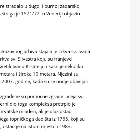
re stradalo u dugoj i burnoj zadarskoj
as što ga je 1571/72. u Veneciji objavio
Dražavnog arhiva stajala je crkva sv. Ivana
rkva sv. Silvestra koju su franjevci
svetili Ivanu Krstitelju i kasnije nekoliko
 metara i široka 10 metara. Njezini su
a 2007. godine, kada su se ondje obavljali
 izgrađene su pomoćne zgrade Liceja sv.
everni dio toga kompleksa pretrpio je
vatske mladeži, ali je ulaz ostao
šega topničkog skladišta iz 1765. koji su
a, ostao je na istom mjestu i 1983.