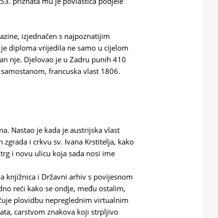
553. priznata mu je povlastica podjele
razine, izjednačen s najpoznatijim
je diploma vrijedila ne samo u cijelom
zvan nje. Djelovao je u Zadru punih 410
m samostanom, francuska vlast 1806.
na. Nastao je kada je austrijska vlast
 zgrada i crkvu sv. Ivana Krstitelja, kako
trg i novu ulicu koja sada nosi ime
a knjižnica i Državni arhiv s povijesnom
no reći kako se ondje, među ostalim,
uje plovidbu nepreglednim virtualnim
ata, carstvom znakova koji strpljivo