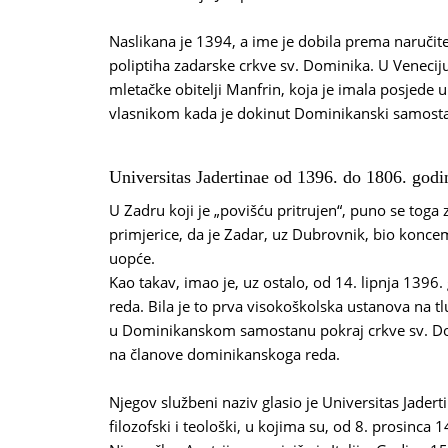
Naslikana je 1394, a ime je dobila prema naručitel
poliptiha zadarske crkve sv. Dominika. U Veneciju
mletačke obitelji Manfrin, koja je imala posjede
vlasnikom kada je dokinut Dominikanski samost
Universitas Jadertinae od 1396. do 1806. godi
U Zadru koji je „povišću pritrujen“, puno se toga z
primjerice, da je Zadar, uz Dubrovnik, bio koncem 
uopće.
Kao takav, imao je, uz ostalo, od 14. lipnja 1396
reda. Bila je to prva visokoškolska ustanova na t
u Dominikanskom samostanu pokraj crkve sv. Domi
na članove dominikanskoga reda.
Njegov službeni naziv glasio je Universitas Jadert
filozofski i teološki, u kojima su, od 8. prosinca 1