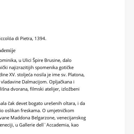
ccolóa di Pietra, 1394.
ademije
minika, u Ulici Špire Brusine, dalo
nički najizrazitijih spomenika gotičke
ne XV. stoljeća nosila je ime sv. Platona,
e vladavine Dalmacijom. Opljačkana i
lišna dvorana, filmski atelijer, izložbeni
ala čak devet bogato urešenih oltara, i da
 bio oslikan freskama. O umjetničkom
nazvane Maddona Belgarzone, venecijanskog
eneciji, u Gallerie dell´Accademia, kao