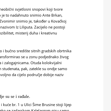
eobični svjetlosni snopovi koji tvore
o je to nadahnuto snimio Ante Brkan,
 Zvonimir snimio je, također u Kovačkoj
nazivom Iz Liliputa. Zacijelo ne postoji
nzibilitet, misterij duha i kreativnu
vo i bučno središte sitnih gradskih obrtnika
transformirao se u zonu podjednako živog
 i zalogajnicama. Otuda kolokvijalni
h studenata, pak, zatekle su ondje samo
oljno da cijelo područje dobije naziv
e su se i rađale.
kuće br. 1 u Ulici Šime Brusine stoji lijep
a kako se zadarskom Kalelargom nisu samo