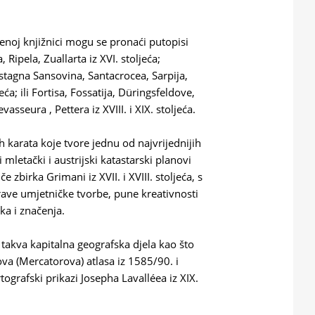
enoj knjižnici mogu se pronaći putopisi
Ripela, Zuallarta iz XVI. stoljeća;
stagna Sansovina, Santacrocea, Sarpija,
ća; ili Fortisa, Fossatija, Düringsfeldove,
sseura , Pettera iz XVIII. i XIX. stoljeća.
 karata koje tvore jednu od najvrijednijih
 mletački i austrijski katastarski planovi
zbirka Grimani iz XVII. i XVIII. stoljeća, s
prave umjetničke tvorbe, pune kreativnosti
uka i značenja.
 takva kapitalna geografska djela kao što
a (Mercatorova) atlasa iz 1585/90. i
artografski prikazi Josepha Lavalléea iz XIX.