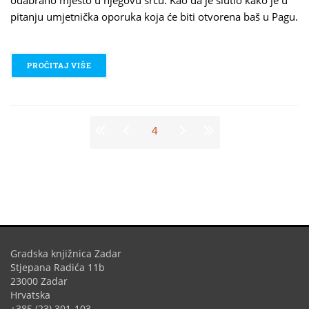
odabrano mjesto u njegovu srcu. Kao da je slutio kako je u
pitanju umjetnička oporuka koja će biti otvorena baš u Pagu.
PROČITAJ VIŠE
O KREATIVNA OPURUKA BORISA GUINE
Stranice
4
Gradska knjižnica Zadar
Stjepana Radića 11b
23000 Zadar
Hrvatska
+385 (23) 301-103