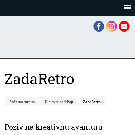
Skoči
Panel za upravljanje kolačićima
na
glavni
sadržaj
ZadaRetro
Početna strana
Digitalni sadržaji
ZadaRetro
Poziv na kreativnu avanturu