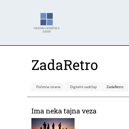
Skoči
Panel za upravljanje kolačićima
na
glavni
sadržaj
ZadaRetro
Početna strana
Digitalni sadržaji
ZadaRetro
Ima neka tajna veza