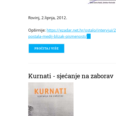
Rovinj, 2.lipnja, 2012.
Opširnije:
https://ezadar.net.hr/ostalo/intervjui/
postala-medij-blizak-pismenosti/
(link
is
external)
PROČITAJ VIŠE
O PRIZNANJE ROVINJ PHOTODAYS
Kurnati - sjećanje na zaborav