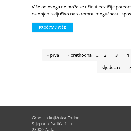
Više od ovoga ne može se učiniti bez ičije potpore
oslonjen isključivo na skromnu mogućnost i spo
PROČITAJ VIŠE
O ZADARETRO U NOVOM IZDANJU ​
Stranice
« prva
‹ prethodna
…
2
3
4
sljedeća ›
Gradska knjižnica Zadar
Stjepana Radića 11b
23000 Zadar