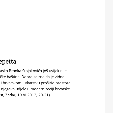
epetta
ska Branka Stojakovića još uvijek nije
ičke baštine. Dobro se zna da je vidno
l i hrvatskom lutkarstvu proširio prostore
a njegova udjela u modernizaciji hrvatske
ist, Zadar, 19.VI.2012, 20-21).
 GEPETTA