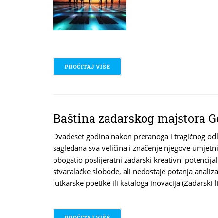
PROČITAJ VIŠE
O IMA NEKA TAJNA VEZA
Baština zadarskog majstora G
Dvadeset godina nakon preranoga i tragičnog odla
sagledana sva veličina i značenje njegove umjetn
obogatio poslijeratni zadarski kreativni potencija
stvaralačke slobode, ali nedostaje potanja analiz
lutkarske poetike ili kataloga inovacija (Zadarski l
PROČITAJ VIŠE
O BAŠTINA ZADARSKOG MAJSTORA