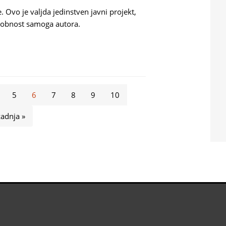
. Ovo je valjda jedinstven javni projekt,
sobnost samoga autora.
5
6
7
8
9
10
zadnja »