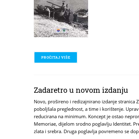
PROČITAJ VIŠE
O KURNATI - SJEĆANJE NA ZABORA
Zadaretro u novom izdanju ​
Novo, prošireno i redizajnirano izdanje stranica 
poboljšala preglednost, a time i korištenje. Upr
reducirana na minimum. Koncept je ostao nepromi
Memoriae, dijelom srodno poglavlju Identitet. Pre
zlata i srebra. Druga poglavlja povremeno se dop