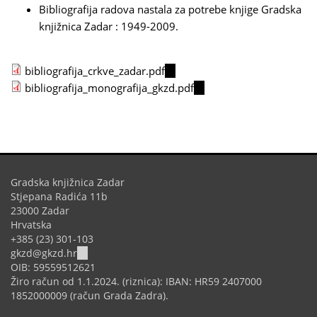
Bibliografija radova nastala za potrebe knjige Gradska
knjižnica Zadar : 1949-2009.
bibliografija_crkve_zadar.pdf
(link
bibliografija_monografija_gkzd.pdf
is
(link
external)
is
external)
Gradska knjižnica Zadar
Stjepana Radića 11b
23000 Zadar
Hrvatska
+385 (23) 301-103
(link
gkzd@gkzd.hr
sends
OIB: 59559512621
e-
Žiro račun od 1.1.2024. (riznica): IBAN: HR59 2407000
mail)
1852000009 (račun Grada Zadra).