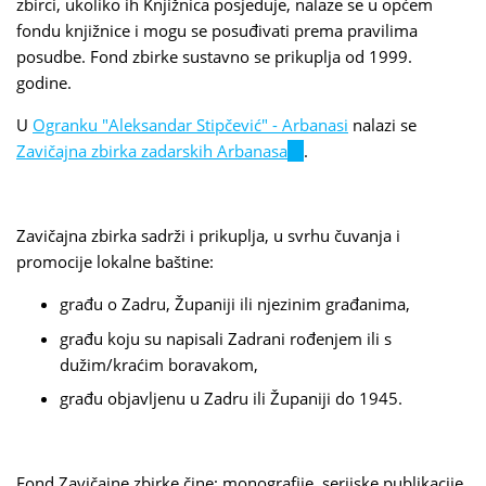
zbirci, ukoliko ih Knjižnica posjeduje, nalaze se u općem
fondu knjižnice i mogu se posuđivati prema pravilima
posudbe. Fond zbirke sustavno se prikuplja od 1999.
godine.
U
Ogranku "Aleksandar Stipčević" - Arbanasi
nalazi se
Zavičajna zbirka zadarskih Arbanasa
(link
.
is
external)
Zavičajna zbirka sadrži i prikuplja, u svrhu čuvanja i
promocije lokalne baštine:
građu o Zadru, Županiji ili njezinim građanima,
građu koju su napisali Zadrani rođenjem ili s
dužim/kraćim boravakom,
građu objavljenu u Zadru ili Županiji do 1945.
Fond Zavičajne zbirke čine: monografije, serijske publikacije