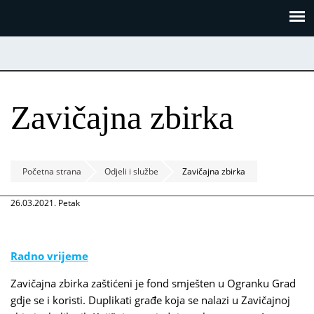
Skoči
Panel za upravljanje kolačićima
na
glavni
sadržaj
Zavičajna zbirka
Početna strana
Odjeli i službe
Zavičajna zbirka
26.03.2021. Petak
Radno vrijeme
Zavičajna zbirka zaštićeni je fond smješten u Ogranku Grad
gdje se i koristi. Duplikati građe koja se nalazi u Zavičajnoj