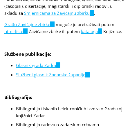
(časopisi), disertacije, magistarski i diplomski radovi, u
skladu sa
Smjernicama za Zavičajnu zbirku
(link
.
is
Građu Zavičajne zbirke
(link
moguće je pretraživati putem
external)
html-liste
(link
Zavičajne zbirke ili putem
is
kataloga
(link
Knjižnice.
is
external)
is
external)
external)
Službene publikacije:
Glasnik grada Zadra
(link
is
Službeni glasnik Zadarske županije
(link
external)
is
external)
Bibliografije:
Bibliografija tiskanih i elektroničkih izvora o Gradskoj
knjižnici Zadar
Bibliografija radova o zadarskim crkvama