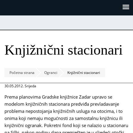
Skoči
Panel za upravljanje kolačićima
na
glavni
sadržaj
Knjižnični stacionari
Početna strana
Ogranci
Knjižnični stacionari
30.05.2012. Srijeda
Prema planovima Gradske knjižnice Zadar upravo se
modelom knjižničnih stacionara predviđa prevladavanje
problema nepostojanja knjižničnih usluga na otocima, i to
onima koji nemaju mogućnosti za samostalnu knjižnicu ili
knjižnični ogranak. Pokretni fond koji se nalazio u stacionaru
na Silbi, nakon godinu dana premješten je u sljedeći otočki