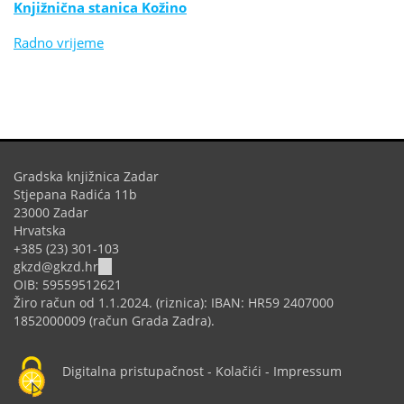
Knjižnična stanica Kožino
Radno vrijeme
Gradska knjižnica Zadar
Stjepana Radića 11b
23000 Zadar
Hrvatska
+385 (23) 301-103
(link
gkzd@gkzd.hr
sends
OIB: 59559512621
e-
Žiro račun od 1.1.2024. (riznica): IBAN: HR59 2407000
mail)
1852000009 (račun Grada Zadra).
Digitalna pristupačnost
-
Kolačići
-
Impressum