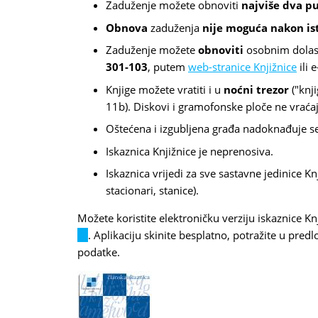
Zaduženje možete obnoviti
najviše dva p
Obnova
zaduženja
nije moguća nakon is
Zaduženje možete
obnoviti
osobnim dolas
301-103
, putem
web-stranice Knjižnice
ili 
Knjige možete vratiti i u
noćni trezor
("knji
11b). Diskovi i gramofonske ploče ne vraća
Oštećena i izgubljena građa nadoknađuje
Iskaznica Knjižnice je neprenosiva.
Iskaznica vrijedi za sve sastavne jedinice Knj
stacionari, stanice).
Možete koristite elektroničku verziju iskaznice K
(link
. Aplikaciju skinite besplatno, potražite u pred
is
podatke.
external)