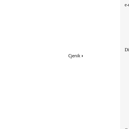
e-
Di
Cjenik
›