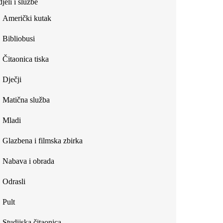
jeli i službe
external)
Američki kutak
Bibliobusi
Čitaonica tiska
Dječji
Matična služba
Mladi
Glazbena i filmska zbirka
Nabava i obrada
Odrasli
Pult
Studijska čitaonica