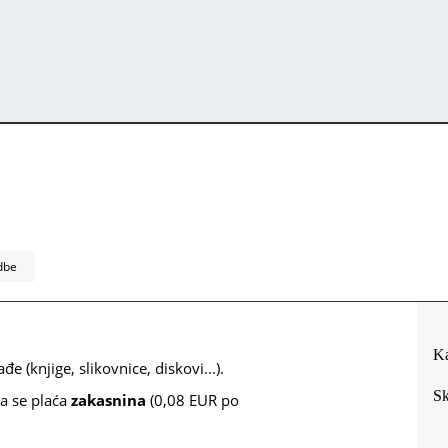
dbe
Ka
đe (knjige, slikovnice, diskovi...).
Sk
a se plaća
zakasnina
(0,08 EUR po