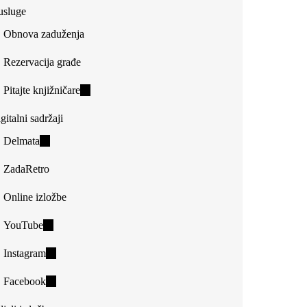
usluge
Obnova zaduženja
Rezervacija građe
Pitajte knjižničare
(link
is
gitalni sadržaji
external)
Delmata
(link
is
ZadaRetro
external)
Online izložbe
YouTube
(link
is
Instagram
(link
external)
is
Facebook
(link
external)
is