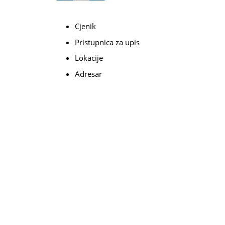
Cjenik
Pristupnica za upis
Lokacije
Adresar
Navigacija
po
knjizi