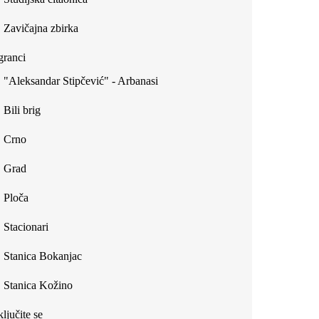
Zavičajna zbirka
ranci
"Aleksandar Stipčević" - Arbanasi
Bili brig
Crno
Grad
Ploča
Stacionari
Stanica Bokanjac
Stanica Kožino
ljučite se