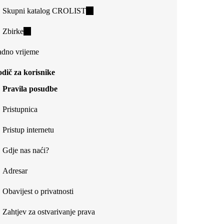
Skupni katalog CROLIST
(link
is
Zbirke
(link
external)
is
dno vrijeme
external)
dič za korisnike
Pravila posudbe
Pristupnica
Pristup internetu
Gdje nas naći?
Adresar
Obavijest o privatnosti
Zahtjev za ostvarivanje prava