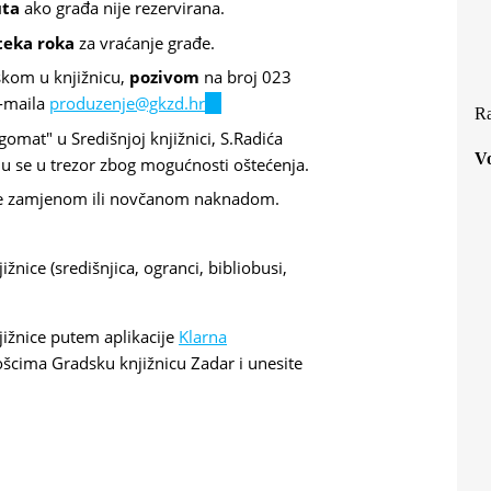
uta
ako građa nije rezervirana.
teka roka
za vraćanje građe.
kom u knjižnicu,
pozivom
na broj 023
e-maila
produzenje@gkzd.hr
(link
Ra
sends
gomat" u Središnjoj knjižnici, S.Radića
e-
Vo
ju se u trezor zbog mogućnosti oštećenja.
mail)
 se zamjenom ili novčanom naknadom.
ižnice (središnjica, ogranci, bibliobusi,
njižnice putem aplikacije
Klarna
lošcima Gradsku knjižnicu Zadar i unesite