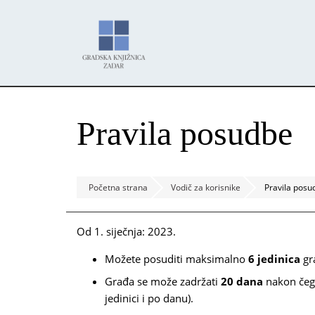
Skoči
Panel za upravljanje kolačićima
na
glavni
sadržaj
Pravila posudbe
Početna strana
Vodič za korisnike
Pravila posu
Od 1. siječnja: 2023.
Možete posuditi maksimalno
6 jedinica
gra
Građa se može zadržati
20 dana
nakon čeg
jedinici i po danu).