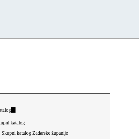
talog
(link
is
upni katalog
external)
Skupni katalog Zadarske županije