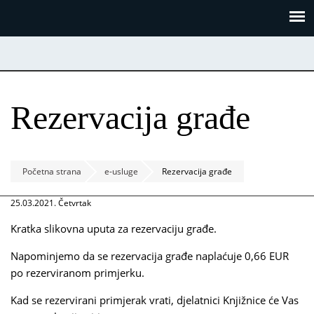
Skoči
Panel za upravljanje kolačićima
na
glavni
sadržaj
Rezervacija građe
Početna strana
e-usluge
Rezervacija građe
25.03.2021. Četvrtak
Kratka slikovna uputa za rezervaciju građe.
Napominjemo da se rezervacija građe naplaćuje
0,66 EUR
po rezerviranom primjerku.
Kad se rezervirani primjerak vrati, djelatnici Knjižnice će Vas