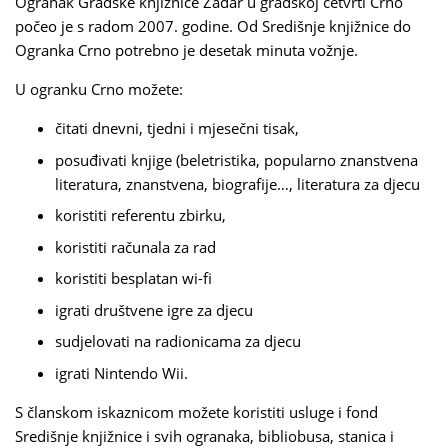
Ogranak Gradske knjižnice Zadar u gradskoj četvrti Crno
počeo je s radom 2007. godine. Od Središnje knjižnice do
Ogranka Crno potrebno je desetak minuta vožnje.
U ogranku Crno možete:
čitati dnevni, tjedni i mjesečni tisak,
posuđivati knjige (beletristika, popularno znanstvena
literatura, znanstvena, biografije…, literatura za djecu
koristiti referentu zbirku,
koristiti računala za rad
koristiti besplatan wi-fi
igrati društvene igre za djecu
sudjelovati na radionicama za djecu
igrati Nintendo Wii.
S članskom iskaznicom možete koristiti usluge i fond
Središnje knjižnice i svih ogranaka, bibliobusa, stanica i