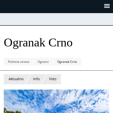
Skoči
Panel za upravljanje kolačićima
na
glavni
sadržaj
Ogranak Crno
Početna strana
Ogranci
Ogranak Crno
Aktualno
Info
Foto