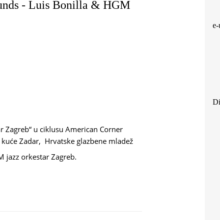
ounds - Luis Bonilla & HGM
e-
Di
ar Zagreb“ u ciklusu American Corner
e kuće Zadar, Hrvatske glazbene mladež
 jazz orkestar Zagreb.
R SOUNDS - LUIS BONILLA & HGM JAZZ ORKESTAR