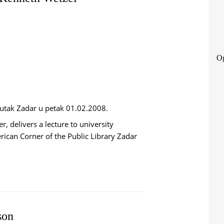
Og
utak Zadar u petak 01.02.2008.
r, delivers a lecture to university
ican Corner of the Public Library Zadar
ES - KENNETH WETZEL
son