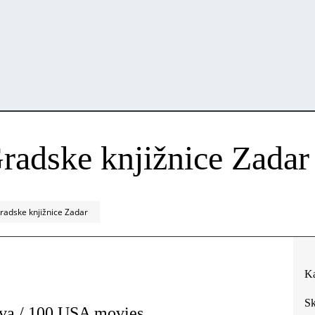
radske knjižnice Zadar
radske knjižnice Zadar
Ka
Sk
ova / 100 USA movies