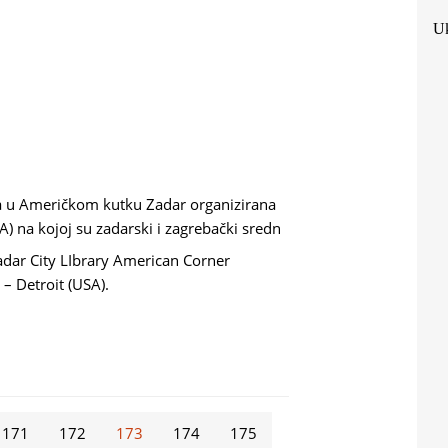
Uk
 u Američkom kutku Zadar organizirana
A) na kojoj su zadarski i zagrebački sredn
adar City LIbrary American Corner
– Detroit (USA).
HNSON
171
172
173
174
175