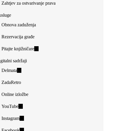
Zahtjev za ostvarivanje prava
usluge
Obnova zaduženja
Rezervacija građe
Pitajte knjižničare
(link
is
gitalni sadržaji
external)
Delmata
(link
is
ZadaRetro
external)
Online izložbe
YouTube
(link
is
Instagram
(link
external)
is
Facebook
(link