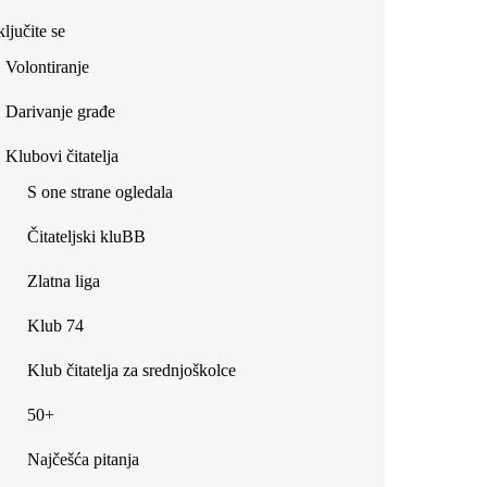
ljučite se
Volontiranje
Darivanje građe
Klubovi čitatelja
S one strane ogledala
Čitateljski kluBB
Zlatna liga
Klub 74
Klub čitatelja za srednjoškolce
50+
Najčešća pitanja