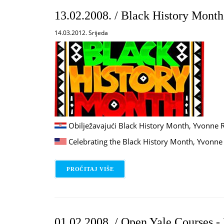
13.02.2008. / Black History Month
14.03.2012. Srijeda
Obilježavajući Black History Month, Yvonne R
Celebrating the Black History Month, Yvonne 
PROČITAJ VIŠE
O 13.02.2008. / BLACK HISTORY M
01.02.2008. / Open Yale Courses -