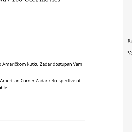
Ra
Vo
b Američkom kutku Zadar dostupan Vam
.
American Corner Zadar retrospective of
able.
MOVA / 100 USA MOVIES