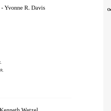
 - Yvonne R. Davis
Od
.
R.
ONTH - YVONNE R. DAVIS
 Kenneth Wetzel