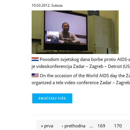
10.03.2012. Subota
Povodom svjetskog dana borbe protiv AIDS-a
je videokonferencija Zadar – Zagreb – Detroit (US
On the occasion of the World AIDS day the Z
organized a tele video conference Zadar – Zagreb 
PROČITAJ VIŠE
O 06.12.2007. / AIDS BY KEVIN JO
Stranice
« prva
‹ prethodna
…
169
170