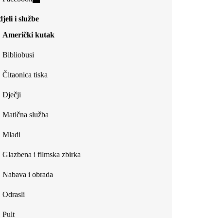
external)
is
jeli i službe
external)
Američki kutak
Bibliobusi
Čitaonica tiska
Dječji
Matična služba
Mladi
Glazbena i filmska zbirka
Nabava i obrada
Odrasli
Pult