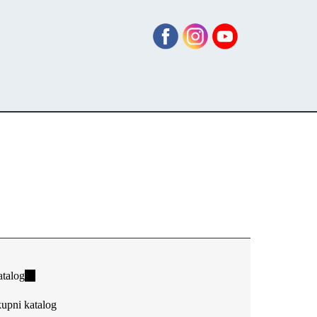
talog
(link
is
upni katalog
external)