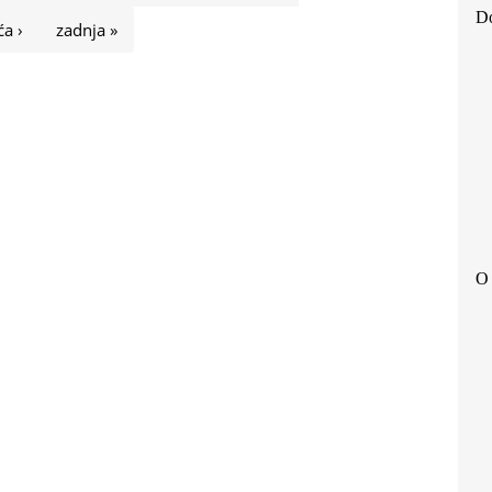
Do
ća ›
zadnja »
O