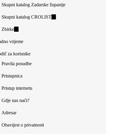
Skupni katalog Zadarske županije
Skupni katalog CROLIST
(link
is
Zbirke
(link
external)
is
dno vrijeme
external)
dič za korisnike
Pravila posudbe
Pristupnica
Pristup internetu
Gdje nas naći?
Adresar
Obavijest o privatnosti