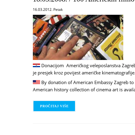
16.03.2012. Petak
Donacijom Američkog veleposlanstva Zagre
je presjek kroz povijest američke kinematografije
By donation of American Embassy Zagreb to 
American history collection of cinema art is avail
PROČITAJ VIŠE
O 18.03.2008. / 100 AMERIČKIH FIL