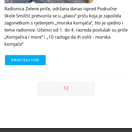
Radionica Zelene priče, održana danas ispred Područne
škole Smilčić pretvorila se u „plavu“ priču koja je započela
zagonetkom s rješenjem „morska kornjača“, što je ujedno i
tema radionice. Učenici od 1. do 4. razreda poslušali su priče
„Kornjačica i more“ i „10 razloga da ih voliš - morska
kornjača“
PROČITAJ VIŠE
O EDUKATIVNA RADIONICA U PODRUČNOJ ŠKOLI 
Stranice
12