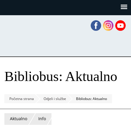
Skoči
Panel za upravljanje kolačićima
na
glavni
sadržaj
Bibliobus: Aktualno
Početna strana
Odjeli i službe
Bibliobus: Aktualno
Aktualno
Info