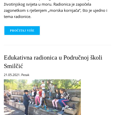
životinjskog svijeta u moru. Radionica je započela
zagonetkom s rješenjem „morska kornjača“, što je ujedno i
tema radionice.
PROČITAJ VIŠE
O ZELENE PRIČE - PŠ MURVICA I PŠ BRIŠEVO
Edukativna radionica u Područnoj školi
Smilčić
21.05.2021. Petak