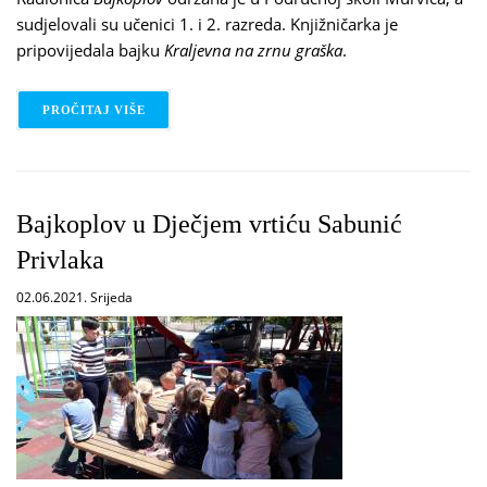
sudjelovali su učenici 1. i 2. razreda. Knjižničarka je
pripovijedala bajku
Kraljevna na zrnu graška
.
PROČITAJ VIŠE
O BAJKOPLOV - KRALJEVNA NA ZRNU GRAŠKA
Bajkoplov u Dječjem vrtiću Sabunić
Privlaka
02.06.2021. Srijeda