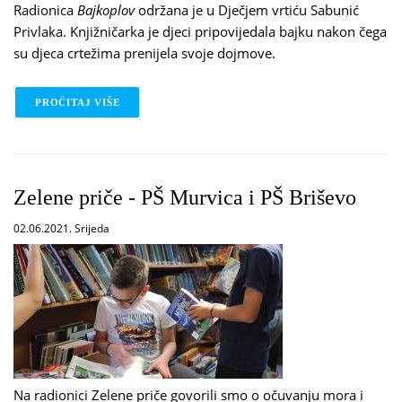
Radionica
Bajkoplov
održana je u Dječjem vrtiću Sabunić
Privlaka. Knjižničarka je djeci pripovijedala bajku nakon čega
su djeca crtežima prenijela svoje dojmove.
PROČITAJ VIŠE
O BAJKOPLOV U DJEČJEM VRTIĆU SABUNIĆ PRIV
Zelene priče - PŠ Murvica i PŠ Briševo
02.06.2021. Srijeda
Na radionici Zelene priče govorili smo o očuvanju mora i