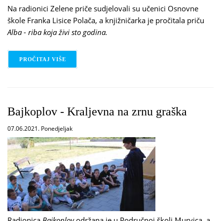
Na radionici Zelene priče sudjelovali su učenici Osnovne
škole Franka Lisice Polača, a knjižničarka je pročitala priču
Alba - riba koja živi sto godina.
PROČITAJ VIŠE
O ZELENE PRIČE - OŠ FRANKA LISICE POLAČA
Bajkoplov - Kraljevna na zrnu graška
07.06.2021. Ponedjeljak
Radionica
Bajkoplov
održana je u Područnoj školi Murvica, a