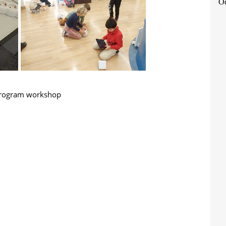
Od
rogram
workshop