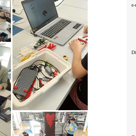
e-
Di