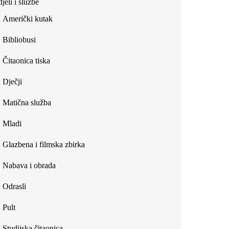
jeli i službe
external)
Američki kutak
Bibliobusi
Čitaonica tiska
Dječji
Matična služba
Mladi
Glazbena i filmska zbirka
Nabava i obrada
Odrasli
Pult
Studijska čitaonica