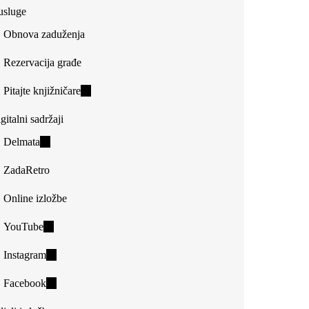
usluge
Obnova zaduženja
Rezervacija građe
Pitajte knjižničare
(link
is
gitalni sadržaji
external)
Delmata
(link
is
ZadaRetro
external)
Online izložbe
YouTube
(link
is
Instagram
(link
external)
is
Facebook
(link
external)
is