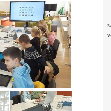
Ra
Vo