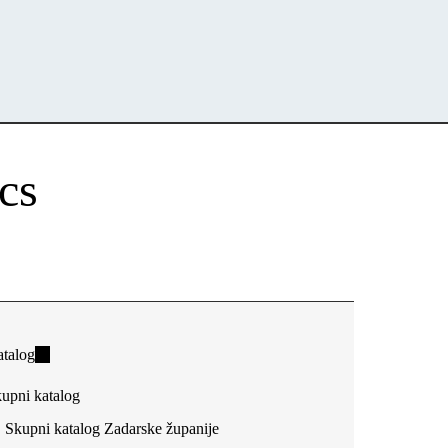
cs
talog
(link
is
upni katalog
external)
Skupni katalog Zadarske županije