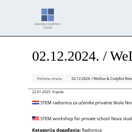
Skoči
Panel za upravljanje kolačićima
na
glavni
sadržaj
02.12.2024. / W
Početna strana
02.12.2024. / WeDoo & CodyBot Robo
22.01.2025. Srijeda
STEM radionica za učenike privatne škole No
STEM workshop for private school Nova stud
Kategorija događanja:
Radionica