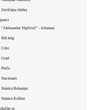
Zavičajna zbirka
ranci
"Aleksandar Stipčević" - Arbanasi
Bili brig
Crno
Grad
Ploča
Stacionari
Stanica Bokanjac
Stanica Kožino
ljučite se