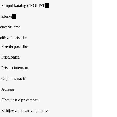
Skupni katalog CROLIST
(link
is
Zbirke
(link
external)
is
dno vrijeme
external)
dič za korisnike
Pravila posudbe
Pristupnica
Pristup internetu
Gdje nas naći?
Adresar
Obavijest o privatnosti
Zahtjev za ostvarivanje prava