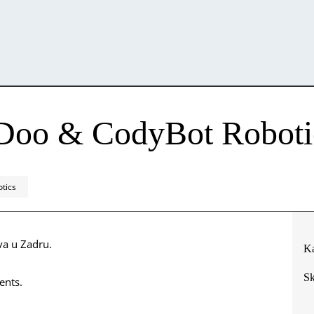
eDoo & CodyBot Roboti
tics
va u Zadru.
Ka
Sk
ents.