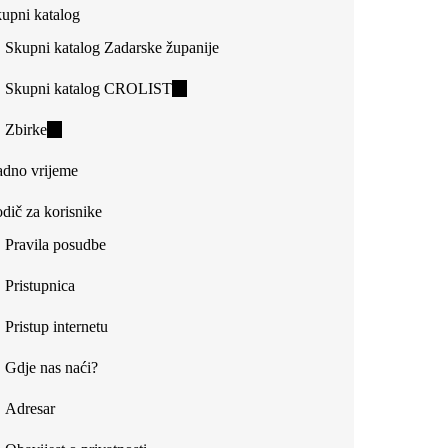
upni katalog
external)
Skupni katalog Zadarske županije
Skupni katalog CROLIST
(link
is
Zbirke
(link
external)
is
dno vrijeme
external)
dič za korisnike
Pravila posudbe
Pristupnica
Pristup internetu
Gdje nas naći?
Adresar