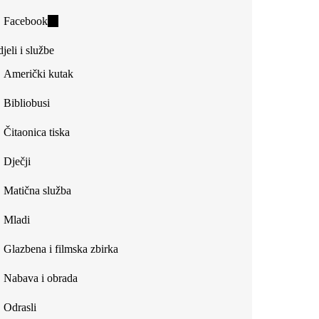
is
Facebook
(link
external)
is
jeli i službe
external)
Američki kutak
Bibliobusi
Čitaonica tiska
Dječji
Matična služba
Mladi
Glazbena i filmska zbirka
Nabava i obrada
Odrasli