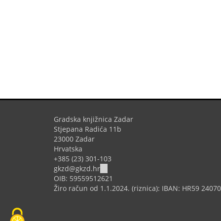
Gradska knjižnica Zadar
Stjepana Radića 11b
23000 Zadar
Hrvatska
+385 (23) 301-103
(link
gkzd@gkzd.hr
sends
OIB: 59559512621
e-
Žiro račun od 1.1.2024. (riznica): IBAN: HR59 240
mail)