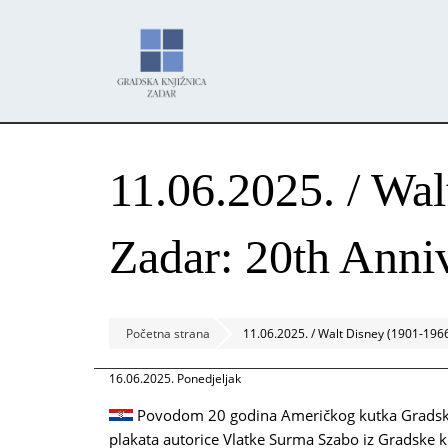
Skoči
Panel za upravljanje kolačićima
na
glavni
sadržaj
11.06.2025. / Wa
Zadar: 20th Anni
Početna strana
11.06.2025. / Walt Disney (1901-196
16.06.2025. Ponedjeljak
Povodom 20 godina Američkog kutka Gradske 
plakata autorice Vlatke Surma Szabo iz Gradske k