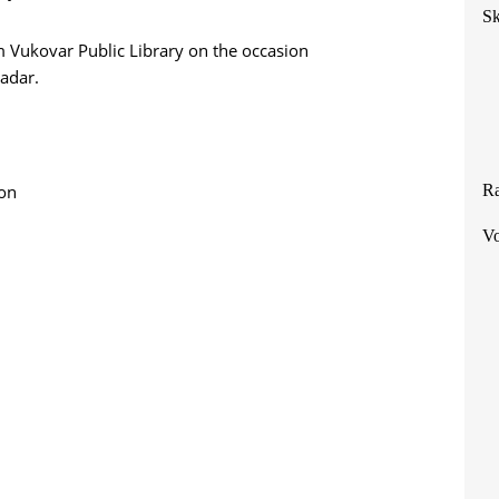
Sk
 Vukovar Public Library on the occasion
adar.
ion
Ra
Vo