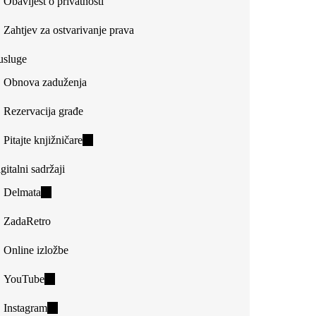
Obavijest o privatnosti
Zahtjev za ostvarivanje prava
usluge
Obnova zaduženja
Rezervacija građe
Pitajte knjižničare
(link
is
gitalni sadržaji
external)
Delmata
(link
is
ZadaRetro
external)
Online izložbe
YouTube
(link
is
Instagram
(link
external)