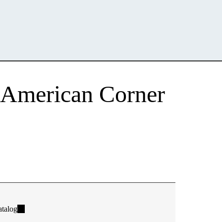
- American Corner
talog
(link
is