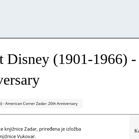
lt Disney (1901-1966) 
versary
6) - American Corner Zadar: 20th Anniversary
knjižnice Zadar, priređena je izložba
Ka
njižnice Vukovar.