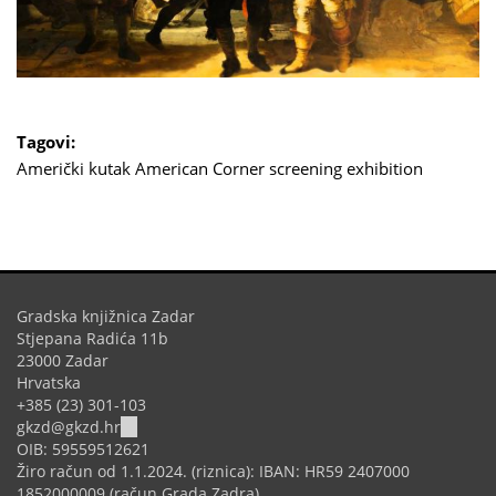
Tagovi:
Američki kutak
American Corner
screening
exhibition
Gradska knjižnica Zadar
Stjepana Radića 11b
23000 Zadar
Hrvatska
+385 (23) 301-103
(link
gkzd@gkzd.hr
sends
OIB: 59559512621
e-
Žiro račun od 1.1.2024. (riznica): IBAN: HR59 2407000
mail)
1852000009 (račun Grada Zadra).