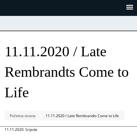
Skoči
Panel za upravljanje kolačićima
na
glavni
sadržaj
11.11.2020 / Late
Rembrandts Come to
Life
Početna strana
11.11.2020 / Late Rembrandts Come to Life
11.11.2020. Srijeda