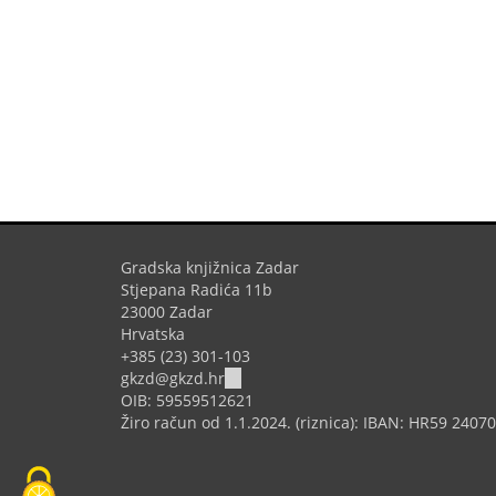
Gradska knjižnica Zadar
Stjepana Radića 11b
23000 Zadar
Hrvatska
+385 (23) 301-103
(link
gkzd@gkzd.hr
sends
OIB: 59559512621
e-
Žiro račun od 1.1.2024. (riznica): IBAN: HR59 240
mail)