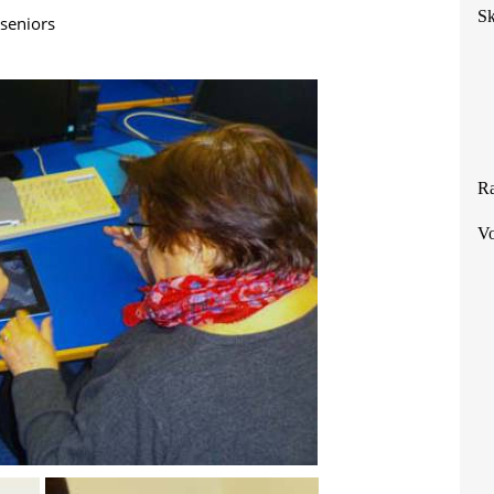
Sk
seniors
Ra
Vo