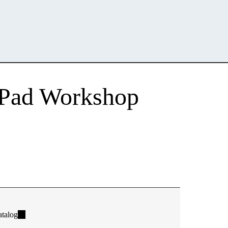
 iPad Workshop
talog
(link
is