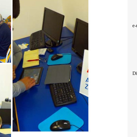
e-
Di