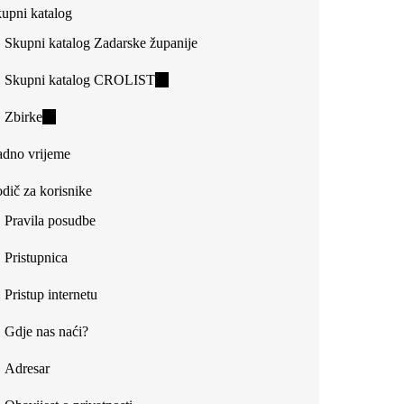
upni katalog
external)
Skupni katalog Zadarske županije
Skupni katalog CROLIST
(link
is
Zbirke
(link
external)
is
dno vrijeme
external)
dič za korisnike
Pravila posudbe
Pristupnica
Pristup internetu
Gdje nas naći?
Adresar