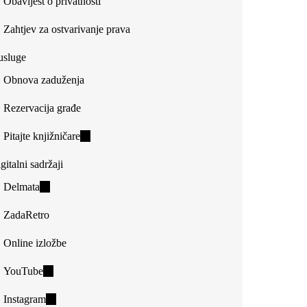
Obavijest o privatnosti
Zahtjev za ostvarivanje prava
usluge
Obnova zaduženja
Rezervacija građe
Pitajte knjižničare
(link
is
gitalni sadržaji
external)
Delmata
(link
is
ZadaRetro
external)
Online izložbe
YouTube
(link
is
Instagram
(link
external)