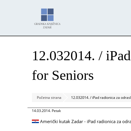
Skoči
Panel za upravljanje kolačićima
na
glavni
sadržaj
12.032014. / iPad
for Seniors
Početna strana
12.032014. / iPad radionica za odras
14.03.2014. Petak
Američki kutak Zadar - iPad radionica za odra