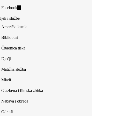
is
Facebook
(link
external)
is
jeli i službe
external)
Američki kutak
Bibliobusi
Čitaonica tiska
Dječji
Matična služba
Mladi
Glazbena i filmska zbirka
Nabava i obrada
Odrasli