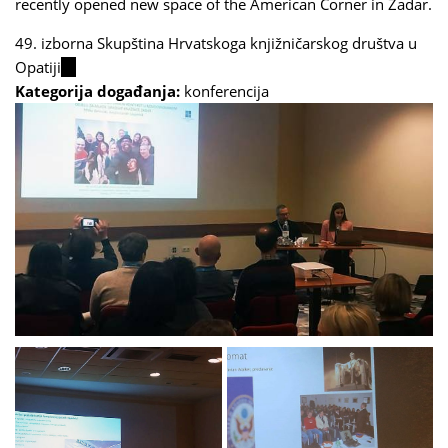
recently opened new space of the American Corner in Zadar.
49. izborna Skupština Hrvatskoga knjižničarskog društva u
Opatiji
(link
Kategorija događanja:
is
konferencija
external)