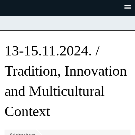
Skoči
Panel za upravljanje kolačićima
na
glavni
sadržaj
13-15.11.2024. /
Tradition, Innovation
and Multicultural
Context
Početna strana