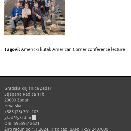
Tagovi:
Američki kutak
American Corner
conference
lecture
Gradska knjižnica Zadar
Stjepana Radića 11b
23000 Zadar
Hrvatska
+385 (23) 301-103
(link
gkzd@gkzd.hr
sends
OIB: 59559512621
e-
Žiro račun od 1.1.2024. (riznica): IBAN: HR59 2407000