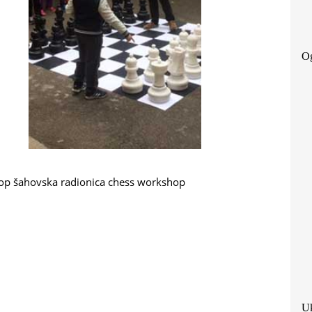
Og
op
šahovska radionica
chess workshop
Uk