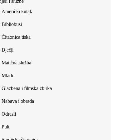
jeli i službe
external)
Američki kutak
Bibliobusi
Čitaonica tiska
Dječji
Matična služba
Mladi
Glazbena i filmska zbirka
Nabava i obrada
Odrasli
Pult
Studijska čitaonica