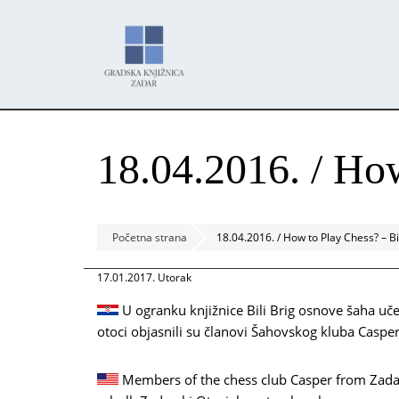
Skoči
Panel za upravljanje kolačićima
na
glavni
sadržaj
18.04.2016. / How
Početna strana
18.04.2016. / How to Play Chess? – Bi
17.01.2017. Utorak
U ogranku knjižnice Bili Brig osnove šaha uč
otoci objasnili su članovi Šahovskog kluba Casper
Members of the chess club Casper from Zadar