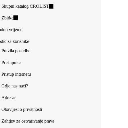
Skupni katalog CROLIST
(link
is
Zbirke
(link
external)
is
dno vrijeme
external)
dič za korisnike
Pravila posudbe
Pristupnica
Pristup internetu
Gdje nas naći?
Adresar
Obavijest o privatnosti
Zahtjev za ostvarivanje prava