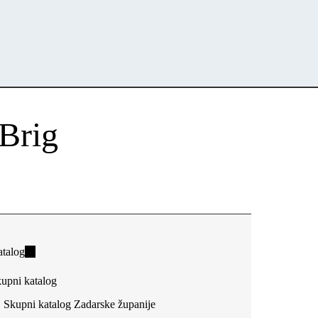
 Brig
talog
(link
is
upni katalog
external)
Skupni katalog Zadarske županije