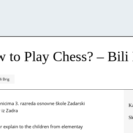
 to Play Chess? – Bili
li Brig
enicima 3. razreda osnovne škole Zadarski
Ka
 iz Zadra
Sk
 explain to the children from elementay