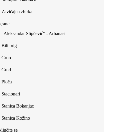
Zavičajna zbirka
ranci
"Aleksandar Stipčević" - Arbanasi
Bili brig
Crno
Grad
Ploča
Stacionari
Stanica Bokanjac
Stanica Kožino
ljučite se