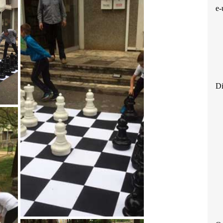
e-
Di