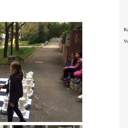
Ra
Vo