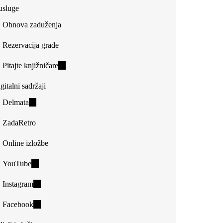
usluge
Obnova zaduženja
Rezervacija građe
Pitajte knjižničare
(link
is
gitalni sadržaji
external)
Delmata
(link
is
ZadaRetro
external)
Online izložbe
YouTube
(link
is
Instagram
(link
external)
is
Facebook
(link
external)
is