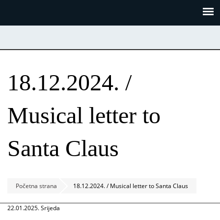
Skoči
Panel za upravljanje kolačićima
na
glavni
sadržaj
18.12.2024. /
Musical letter to
Santa Claus
Početna strana
18.12.2024. / Musical letter to Santa Claus
22.01.2025. Srijeda