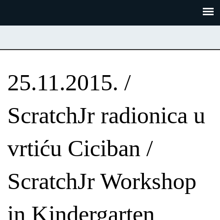
Skoči
Panel za upravljanje kolačićima
na
glavni
sadržaj
25.11.2015. /
ScratchJr radionica u
vrtiću Ciciban /
ScratchJr Workshop
in Kindergarten