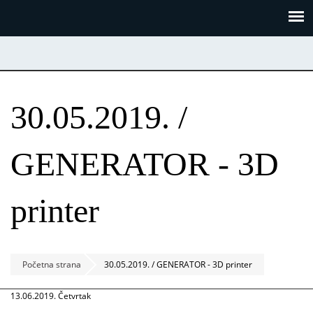
Skoči
Panel za upravljanje kolačićima
na
glavni
sadržaj
30.05.2019. /
GENERATOR - 3D
printer
Početna strana
30.05.2019. / GENERATOR - 3D printer
13.06.2019. Četvrtak