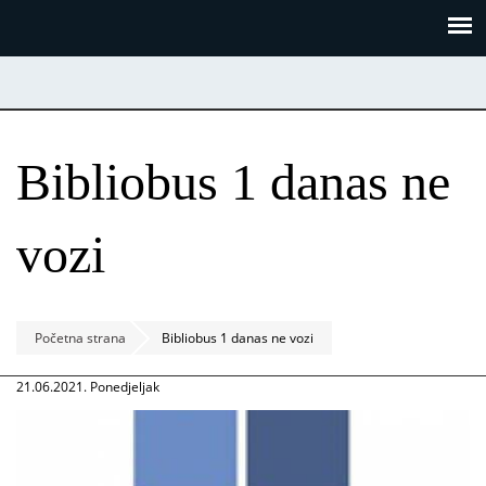
Skoči
Panel za upravljanje kolačićima
na
glavni
sadržaj
Bibliobus 1 danas ne
vozi
Početna strana
Bibliobus 1 danas ne vozi
21.06.2021. Ponedjeljak