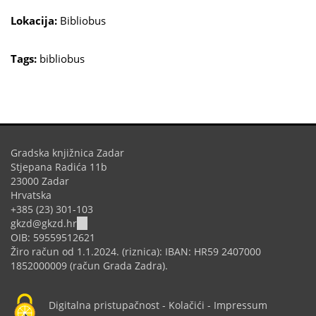
Lokacija:
Bibliobus
Tags:
bibliobus
Gradska knjižnica Zadar
Stjepana Radića 11b
23000 Zadar
Hrvatska
+385 (23) 301-103
(link
gkzd@gkzd.hr
sends
OIB: 59559512621
e-
Žiro račun od 1.1.2024. (riznica): IBAN: HR59 2407000
mail)
1852000009 (račun Grada Zadra).
Digitalna pristupačnost
-
Kolačići
-
Impressum