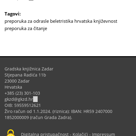
is
external)
Tagovi:
preporuka za odrasle
beletristika
hrvatska književnost
preporuka za čitanje
Gradska knjižnica Zadar
Stjepana Radića 11b
23000 Zadar
Hrvatska
+385 (23) 301-103
(link
gkzd@gkzd.hr
sends
OIB: 59559512621
e-
Žiro račun od 1.1.2024. (riznica): IBAN: HR59 2407000
mail)
1852000009 (račun Grada Zadra).
Digitalna pristupačnost
-
Kolačići
-
Impressum