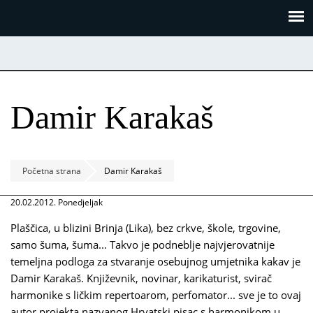
Skoči
Panel za upravljanje kolačićima
na
glavni
sadržaj
Damir Karakaš
Početna strana
Damir Karakaš
20.02.2012. Ponedjeljak
Plaščica, u blizini Brinja (Lika), bez crkve, škole, trgovine,
samo šuma, šuma... Takvo je podneblje najvjerovatnije
temeljna podloga za stvaranje osebujnog umjetnika kakav je
Damir Karakaš. Književnik, novinar, karikaturist, svirač
harmonike s ličkim repertoarom, perfomator... sve je to ovaj
autor projekta nazvanog Hrvatski pisac s harmonikom u