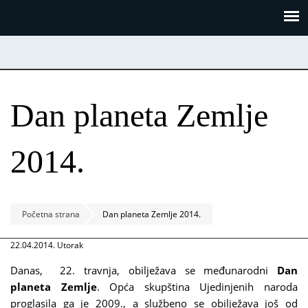
Skoči
Panel za upravljanje kolačićima
na
glavni
sadržaj
Dan planeta Zemlje
2014.
Početna strana
Dan planeta Zemlje 2014.
22.04.2014. Utorak
Danas, 22. travnja, obilježava se međunarodni
Dan
planeta Zemlje
. Opća skupština Ujedinjenih naroda
proglasila ga je 2009., a službeno se obilježava još od