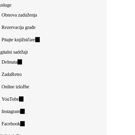
usluge
Obnova zaduženja
Rezervacija građe
Pitajte knjižničare
(link
is
gitalni sadržaji
external)
Delmata
(link
is
ZadaRetro
external)
Online izložbe
YouTube
(link
is
Instagram
(link
external)
is
Facebook
(link
external)
is