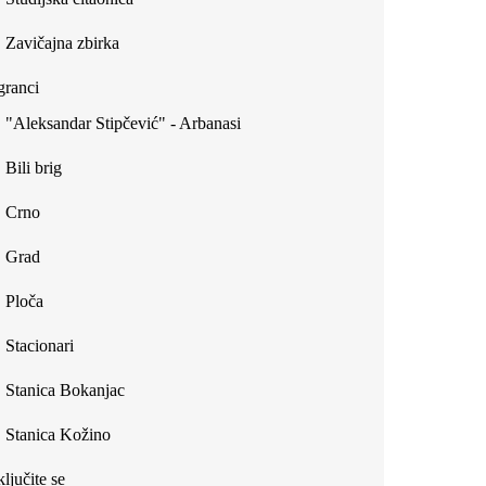
Zavičajna zbirka
ranci
"Aleksandar Stipčević" - Arbanasi
Bili brig
Crno
Grad
Ploča
Stacionari
Stanica Bokanjac
Stanica Kožino
ljučite se