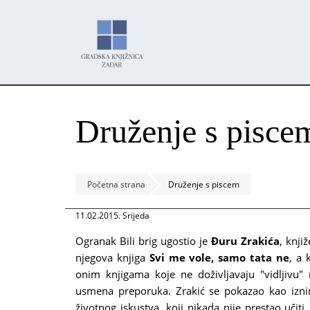
Skoči
Panel za upravljanje kolačićima
na
glavni
sadržaj
Druženje s pisce
Početna strana
Druženje s piscem
11.02.2015. Srijeda
Ogranak Bili brig ugostio je
Đuru Zrakića
, knji
njegova knjiga
Svi me vole, samo tata ne
, a 
onim knjigama koje ne doživljavaju "vidljivu" 
usmena preporuka. Zrakić se pokazao kao izn
životnog iskustva, koji nikada nije prestao učiti,