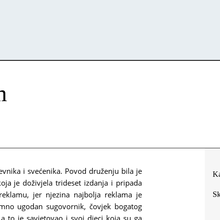
m
ževnika i svećenika. Povod druženju bila je
Ka
koja je doživjela trideset izdanja i pripada
reklamu, jer njezina najbolja reklama je
Sk
imno ugodan sugovornik, čovjek bogatog
 a to je savjetovao i svoj djeci koja su ga