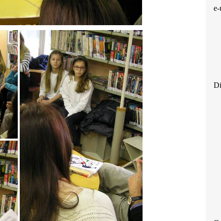
e-
Di