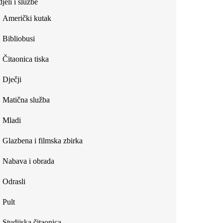
jeli i službe
external)
Američki kutak
Bibliobusi
Čitaonica tiska
Dječji
Matična služba
Mladi
Glazbena i filmska zbirka
Nabava i obrada
Odrasli
Pult
Studijska čitaonica