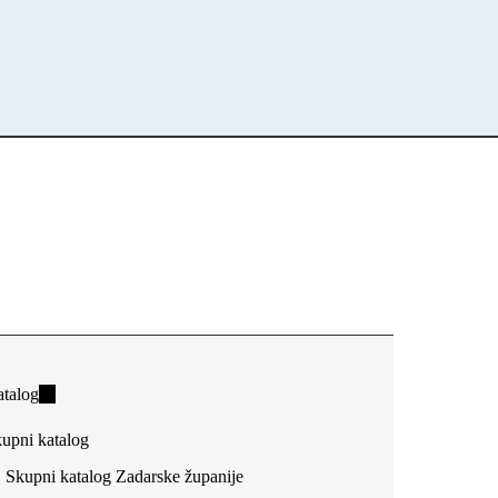
talog
(link
is
upni katalog
external)
Skupni katalog Zadarske županije