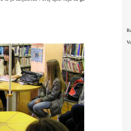
Ra
Vo