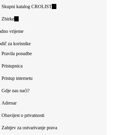
Skupni katalog CROLIST
(link
is
Zbirke
(link
external)
is
dno vrijeme
external)
dič za korisnike
Pravila posudbe
Pristupnica
Pristup internetu
Gdje nas naći?
Adresar
Obavijest o privatnosti
Zahtjev za ostvarivanje prava