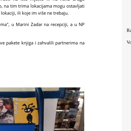
ko, na tim trima lokacijama mogu ostavljati
okaciji, ili koje im više ne trebaju.
ima", u Marini Zadar na recepciji, a u NP
Ra
ove pakete knjiga i zahvalili partnerima na
Vo