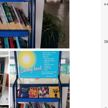
e-
Di