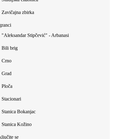
Zavičajna zbirka
ranci
"Aleksandar Stipčević" - Arbanasi
Bili brig
Crno
Grad
Ploča
Stacionari
Stanica Bokanjac
Stanica Kožino
ljučite se