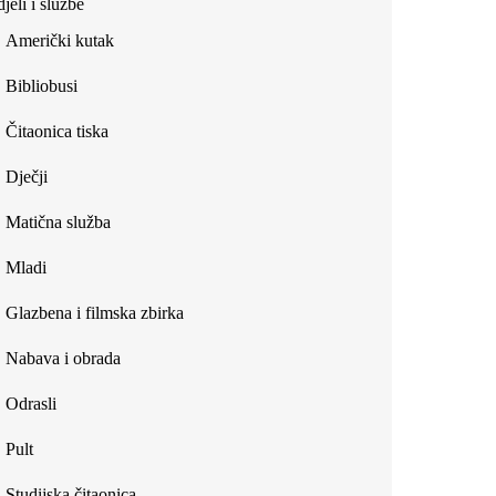
jeli i službe
external)
Američki kutak
Bibliobusi
Čitaonica tiska
Dječji
Matična služba
Mladi
Glazbena i filmska zbirka
Nabava i obrada
Odrasli
Pult
Studijska čitaonica