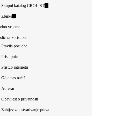
Skupni katalog CROLIST
(link
is
Zbirke
(link
external)
is
dno vrijeme
external)
dič za korisnike
Pravila posudbe
Pristupnica
Pristup internetu
Gdje nas naći?
Adresar
Obavijest o privatnosti
Zahtjev za ostvarivanje prava