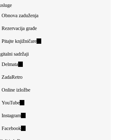
usluge
Obnova zaduženja
Rezervacija građe
Pitajte knjižničare
(link
is
gitalni sadržaji
external)
Delmata
(link
is
ZadaRetro
external)
Online izložbe
YouTube
(link
is
Instagram
(link
external)
is
Facebook
(link
external)
is