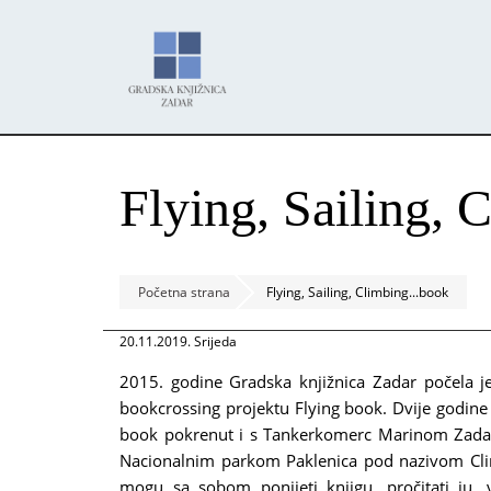
Skoči
Panel za upravljanje kolačićima
na
glavni
sadržaj
Flying, Sailing, 
Početna strana
Flying, Sailing, Climbing...book
20.11.2019. Srijeda
2015. godine Gradska knjižnica Zadar počela 
bookcrossing projektu Flying book. Dvije godine 
book pokrenut i s Tankerkomerc Marinom Zadar,
Nacionalnim parkom Paklenica pod nazivom Climbi
mogu sa sobom ponijeti knjigu, pročitati ju, 