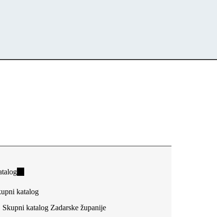
talog
(link
is
upni katalog
external)
Skupni katalog Zadarske županije