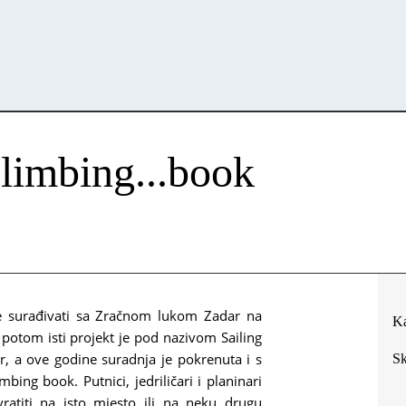
Climbing...book
je surađivati sa Zračnom lukom Zadar na
Ka
potom isti projekt je pod nazivom Sailing
 a ove godine suradnja je pokrenuta i s
Sk
ng book. Putnici, jedriličari i planinari
vratiti na isto mjesto ili na neku drugu