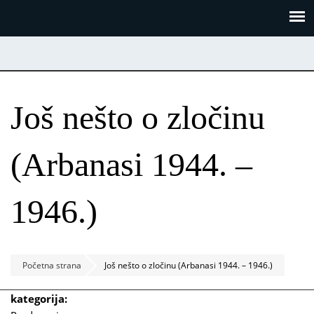
Skoči
Panel za upravljanje kolačićima
na
glavni
sadržaj
Još nešto o zločinu
(Arbanasi 1944. –
1946.)
Početna strana
Još nešto o zločinu (Arbanasi 1944. – 1946.)
kategorija: